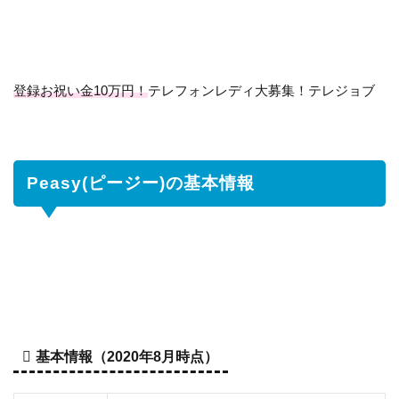
2
Peasy(ピ
ージー)
の特徴は
登録お祝い金10万円！
2.1
予約
テレフォンレディ大募集！テレジョブ
した
ら無
料で
30
Peasy(ピージー)の基本情報
分キ
ープ
でき
る！
2.2
予
約
の
キ
基本情報（2020年8月時点）
ャ
ン