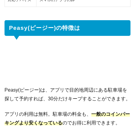
駐
車
場
の
Peasy(ピージー)の特徴は
経
営
者
向
け
3
Peasy(ピ
ージー)
の利用方
法
Peasy(ピージー)は、アプリで目的地周辺にある駐車場を
探して予約すれば、30分だけキープすることができます。
3.1
ア
カ
アプリの利用は無料。駐車場の料金も、
一般のコインパー
ウ
ン
キングより安くなっている
のでお得に利用できます。
ト
の