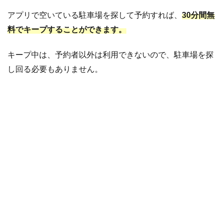
い
レ
アプリで空いている駐車場を探して予約すれば、
30分間無
ビ
料でキープすることができます。
ュ
ー
キープ中は、予約者以外は利用できないので、駐車場を探
4.2
悪
し回る必要もありません。
い
レ
ビ
ュ
ー
5
Peasy(ピ
ージー)
の記事ま
とめ