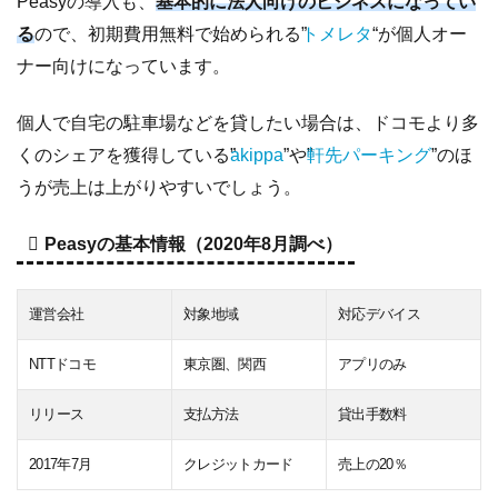
Peasyの導入も、
基本的に法人向けのビジネスになってい
る
ので、初期費用無料で始められる”
トメレタ
“が個人オー
ナー向けになっています。
個人で自宅の駐車場などを貸したい場合は、ドコモより多
くのシェアを獲得している”
akippa
”や”
軒先パーキング
”のほ
うが売上は上がりやすいでしょう。
Peasyの基本情報（2020年8月調べ）
運営会社
対象地域
対応デバイス
NTTドコモ
東京圏、関西
アプリのみ
リリース
支払方法
貸出手数料
2017年7月
クレジットカード
売上の20％