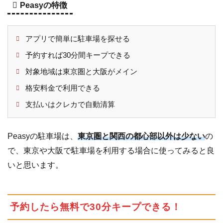
Peasyの特徴
連
携
アプリで簡単に駐車場を探せる
3.2
駐
車
予約すれば30分間キープできる
場
対象地域は東京圏と大阪がメイン
を
検
格安料金で利用できる
索
支払いはクレカで自動清算
し
て
予
Peasyの駐車場は、
東京圏と関西の都心部以外は少ない
の
約
で、東京や大阪で駐車場を利用する場合に使ってみると良
4
Peasy(ピ
いと思います。
ージー)
の口コミ
を紹介
予約したら無料で30分キープできる！
4.1
良