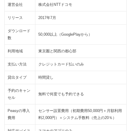
セ
運営会社
株式会社NTTドコモ
ル
は
リリース
2017年7月
無
料
ダウンロード
50,000以上（GooglePlayから）
2.3
支
数
払
い
利用地域
東京圏と関西の都心部
は
ス
支払い方法
クレジットカード払いのみ
マ
ー
貸出タイプ
時間貸し
ト
で
予約のキャン
無料で何度でも予約できる
簡
セル
単
Peasyの導入
センサー設置費用（初期費用50,000円＋月額利用
2.4
貸
費用
料2,000円）＋システム手数料（売上の20％）
出
は
対応デバイス
スマホのアプリのみ