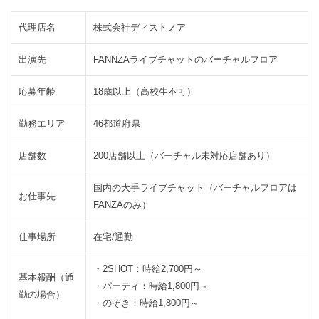
ル
ラ
代理店名
株式会社ディストノア
イ
ブ
出演先
FANNZAライブチャットのバーチャルフロア
チ
ャ
応募年齢
18歳以上（高校生不可）
ッ
ト
勤務エリア
46都道府県
の
仕
店舗数
200店舗以上（バーチャル未対応店舗あり）
事
内
国内の大手ライブチャット（バーチャルフロアは
容
お仕事先
FANZAのみ）
2.2
報
酬
仕事場所
在宅/通勤
に
つ
・2SHOT：時給2,700円～
基本報酬（通
い
・パーティ：時給1,800円～
勤の場合）
て
・のぞき：時給1,800円～