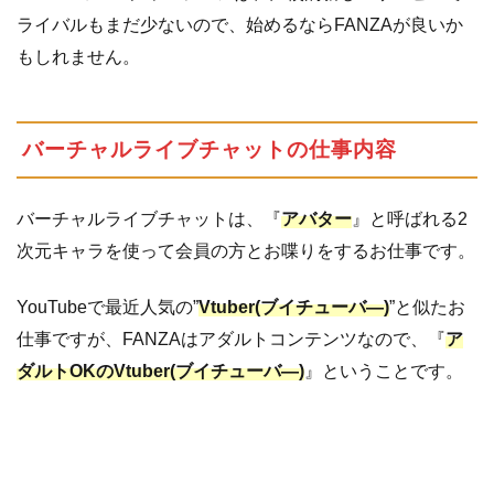
で
ライバルもまだ少ないので、始めるならFANZAが良いか
き
もしれません。
な
い
ト
ラ
バーチャルライブチャットの仕事内容
ブ
ル
は
バーチャルライブチャットは、『
アバター
』と呼ばれる2
デ
次元キャラを使って会員の方とお喋りをするお仕事です。
ィ
ス
YouTubeで最近人気の”
Vtuber(ブイチューバ―)
”と似たお
ト
ノ
仕事ですが、FANZAはアダルトコンテンツなので、『
ア
ア
ダルトOKのVtuber(ブイチューバ―)
』ということです。
に
相
談
し
よ