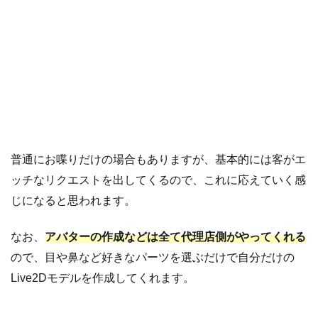
う
4
応
募
方
法
5
デ
ィ
ス
普通にお喋りだけの場合もありますが、基本的には客がエ
ト
ッチなリクエストを出してくるので、これに応えていく感
ノ
ア
じになると思われます。
の
お
なお、
アバターの作成などは全て代理店側がやってくれる
仕
ので、目や鼻など好きなパーツを選ぶだけで自分だけの
事
Live2Dモデルを作成してくれます。
ま
と