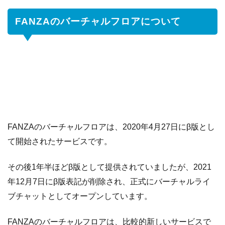
だ
か
FANZAのバーチャルフロアについて
ら
安
心
3.1
系
列
店
の
ほ
と
FANZAのバーチャルフロアは、2020年4月27日にβ版とし
ん
て開始されたサービスです。
ど
は
その後1年半ほどβ版として提供されていましたが、2021
下
請
年12月7日にβ版表記が削除され、正式にバーチャルライ
け
ブチャットとしてオープンしています。
3.2
解
決
FANZAのバーチャルフロアは、比較的新しいサービスで