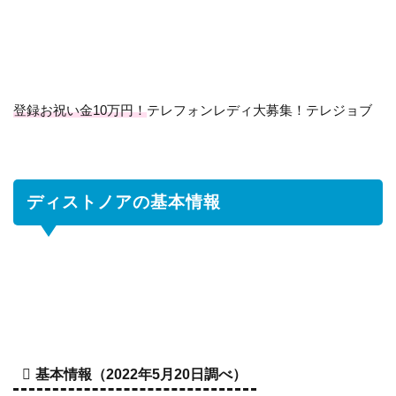
ノ
ア
の
基
本
登録お祝い金10万円！
テレフォンレディ大募集！テレジョブ
情
報
2
FANZA
ディストノアの基本情報
のバー
チャル
フロア
につい
て
2.1
バ
ー
チ
基本情報（2022年5月20日調べ）
ャ