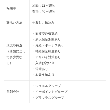
2.3
在
通勤：22～30％
宅
報酬率
在宅：40～50％
の
報
支払い方法
手渡し、振込み
酬
は
・面接交通費支給
3
デ
・新人保証期間あり
環境や待遇
・昇給・ボーナスあり
ィ
（店舗によっ
・時給保証制度あり
ス
て多少異な
・アリバイ対策あり
ト
る）
・入店お祝い金
ノ
・送迎あり
ア
・衣装支給あり
は
大
・ジュエルグループ
手
系列会社
・イーポイントグループ
代
・グラマラスグループ
理
店