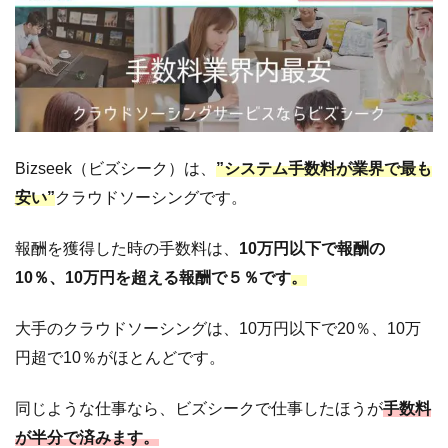
連の
案件
が多
い！
クラ
ウデ
ィア
Bizseek（ビズシーク）は、
”システム手数料が業界で最も
2.3
クラウド翻
安い”
クラウドソーシングです。
訳サービス
「Conyac」
報酬を獲得した時の手数料は、
10万円以下で報酬の
2.4
サイ
10％、10万円を超える報酬で５％です
。
ト運
用の
求人
大手のクラウドソーシングは、10万円以下で20％、10万
「チ
円超で10％がほとんどです。
ーム
ワー
同じような仕事なら、ビズシークで仕事したほうが
手数料
カー
ズ」
が半分で済みます。