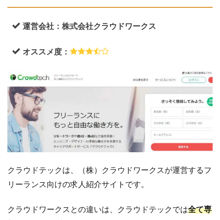
事が
お金
にな
運営会社：株式会社クラウドワークス
る
「コ
オススメ度：
コナ
ラ」
3.2
近所
の助
け合
いア
プリ
「エ
ニタ
イム
クラウドテックは、（株）クラウドワークスが運営するフ
ズ」
リーランス向けの求人紹介サイトです。
4
ク
ラ
クラウドワークスとの違いは、クラウドテックでは
全て専
ウ