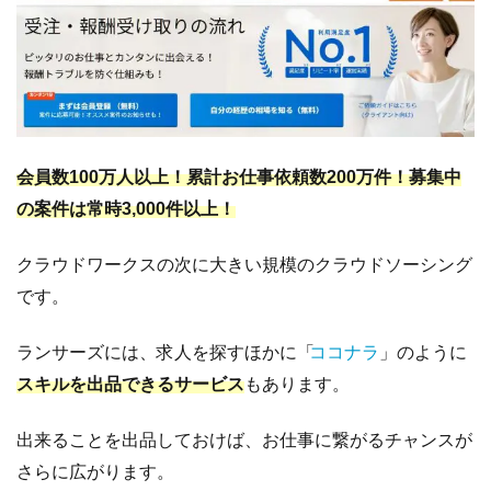
「仮
払い
シス
テ
ム」
4.3.1
「仮
会員数100万人以上！累計お仕事依頼数200万件！募集中
払い
の案件は常時3,000件以上！
シス
テム
がな
クラウドワークスの次に大きい規模のクラウドソーシング
い」
です。
サイ
トに
ランサーズには、求人を探すほかに「
ココナラ
」のように
は注
意
スキルを出品できるサービス
もあります。
4.4
ト
出来ることを出品しておけば、お仕事に繋がるチャンスが
ラ
さらに広がります。
ブ