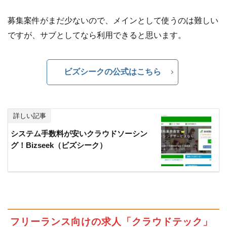
2.5
日本最大
募集案件がまだ少ないので、メインとして使うのは難しい
級の声
ですが、サブとしてなら利用できると思います。
優ネッ
トワー
ク
「Voip」
ビズシークの公式はこちら
3
自分
のス
キル
詳しい記事
を出
システム手数料が安いクラウドソーシン
品し
グ！Bizseek（ビズシーク）
て稼
ご
う！
3.1
自分
の出
来る
フリーランス向けの求人「クラウドテック」