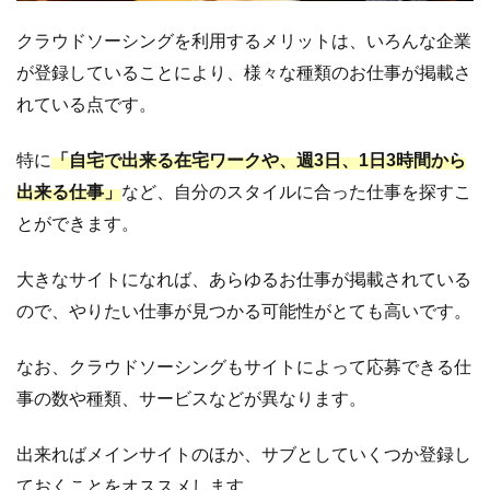
Bizseek（ビ
ズシーク）
クラウドソーシングを利用するメリットは、いろんな企業
が登録していることにより、様々な種類のお仕事が掲載さ
1.3
フリ
れている点です。
ーラ
ンス
向け
特に
「自宅で出来る在宅ワークや、週3日、1日3時間から
の求
出来る仕事」
など、自分のスタイルに合った仕事を探すこ
人
とができます。
「ク
ラウ
ドテ
大きなサイトになれば、あらゆるお仕事が掲載されている
ッ
ので、やりたい仕事が見つかる可能性がとても高いです。
ク」
1.4
大手
なお、クラウドソーシングもサイトによって応募できる仕
のク
事の数や種類、サービスなどが異なります。
ラウ
ドソ
出来ればメインサイトのほか、サブとしていくつか登録し
ーシ
ておくことをオススメします。
ング