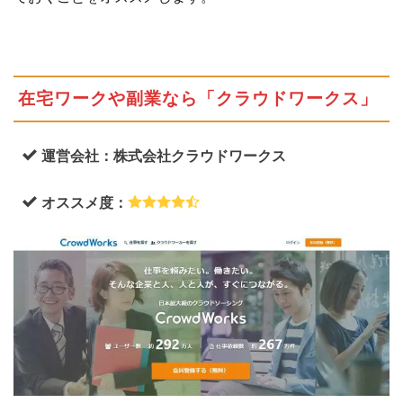
「ラ
ンサ
ー
ズ」
在宅ワークや副業なら「クラウドワークス」
1.5
主婦
のワ
ーカ
運営会社：株式会社クラウドワークス
ーさ
んが
オススメ度：
多数
活
躍！
シュ
フテ
ィ
1.6
システム
手数料が
無料！