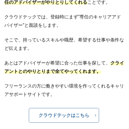
任のアドバイザーがやりとりしてくれる
ことです。
ド
ソ
クラウドテックでは、登録時にまず”専任のキャリアアド
ー
シ
バイザー”と面談をします。
ン
グ
そこで、持っているスキルや職歴、希望する仕事や条件な
基
ど伝えます。
礎
知
あとはアドバイザーが希望に合った仕事を探して、
クライ
識
アントとのやりとりまで全てやってくれます。
4.1
ク
ラ
フリーランスの方に働きやすい環境を作ってくれるキャリ
ウ
アサポートサイトです。
ド
ソ
ー
クラウドテックはこちら
シ
ン
グ