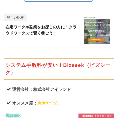
ウ
ド
ソ
詳しい記事
ー
在宅ワークや副業をお探しの方に！クラ
シ
ウドワークスで賢く稼ごう！
ン
グ
2.1
会員
制の
翻訳
システム手数料が安い！Bizseek（ビズシー
者ネ
ク）
ット
ワー
ク！
運営会社：株式会社アイランド
アメ
リア
オススメ度：
2.2
サイ
ト関