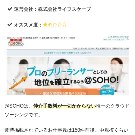
シ
ン
運営会社：株式会社ライフスケープ
グ
の
オススメ度：
記
事
ま
と
め
@SOHOは、
仲介手数料が一切かからない
唯一のクラウド
ソーシングです。
常時掲載されているお仕事数は150件前後。中規模くらい