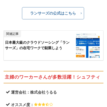
ル
を
回
ランサーズの公式はこちら
避
す
る
に
関連記事
は
日本最大級のクラウドソーシング「ラン
4.4.1
サーズ」の在宅ワークで副業しよう
相
手
の
評
価
主婦のワーカーさんが多数活躍！シュフティ
を
確
認
運営会社：株式会社うるる
し
よ
オススメ度：
う