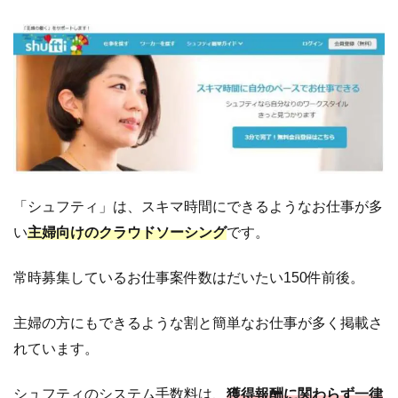
4.4.2
も
し、
トラ
ブル
にな
った
ら
4.5
悪
徳
「シュフティ」は、スキマ時間にできるようなお仕事が多
業
い
主婦向けのクラウドソーシング
です。
者
に
常時募集しているお仕事案件数はだいたい150件前後。
遭
う
確
主婦の方にもできるような割と簡単なお仕事が多く掲載さ
率
れています。
は
4.5.1
シュフティのシステム手数料は、
獲得報酬に関わらず一律