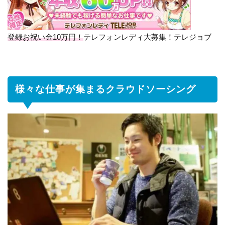
集ま
るク
ラウ
ドソ
登録お祝い金10万円！
テレフォンレディ大募集！テレジョブ
ーシ
ング
1.1
在宅
様々な仕事が集まるクラウドソーシング
ワー
クや
副業
なら
「ク
ラウ
ドワ
ーク
ス」
1.2
システム手
数料が安
い！