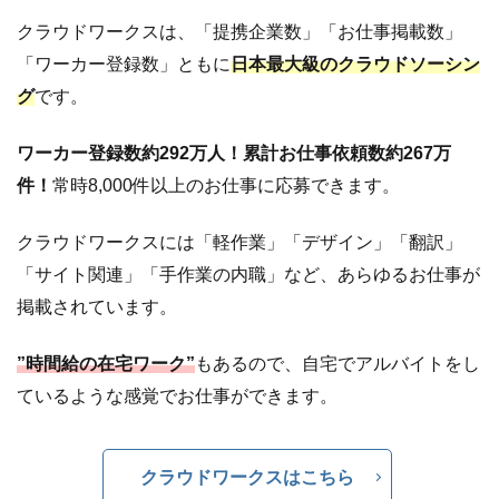
@SOHO
クラウドワークスは、「提携企業数」「お仕事掲載数」
1.7
パソナグル
「ワーカー登録数」ともに
日本最大級のクラウドソーシン
ープ運営！
JobHub（ジ
グ
です。
ョブハブ）
ワーカー登録数約292万人！累計お仕事依頼数約267万
2
専
件！
常時8,000件以上のお仕事に応募できます。
門
的
クラウドワークスには「軽作業」「デザイン」「翻訳」
な
仕
「サイト関連」「手作業の内職」など、あらゆるお仕事が
事
掲載されています。
に
特
”時間給の在宅ワーク”
もあるので、自宅でアルバイトをし
化
ているような感覚でお仕事ができます。
し
た
ク
クラウドワークスはこちら
ラ