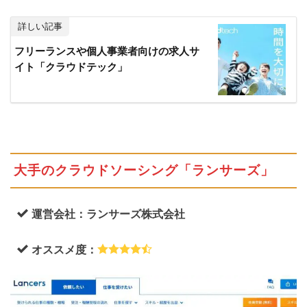
の
詳しい記事
メ
リ
フリーランスや個人事業者向けの求人サ
ッ
イト「クラウドテック」
ト
4.2
どの
クラ
イド
ソー
シン
大手のクラウドソーシング「ランサーズ」
グを
選べ
ば良
運営会社：ランサーズ株式会社
い
の？
オススメ度：
4.3
不払
いを
防ぐ