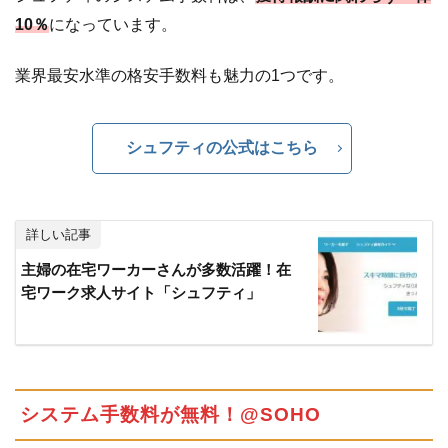
悪
10％
になっています。
徳
業
業界最安水準の格安手数料も魅力の1つです。
者
に
遭
っ
シュフティの公式はこちら
て
し
ま
っ
詳しい記事
た
主婦の在宅ワーカーさんが多数活躍！在
ら
宅ワーク求人サイト「シュフティ」
4.6
ク
ラ
ウ
ド
ソ
システム手数料が無料！@SOHO
ー