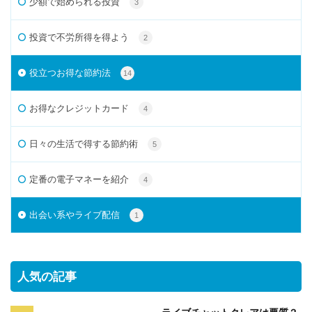
少額で始められる投資
3
投資で不労所得を得よう
2
役立つお得な節約法
14
お得なクレジットカード
4
日々の生活で得する節約術
5
定番の電子マネーを紹介
4
出会い系やライブ配信
1
人気の記事