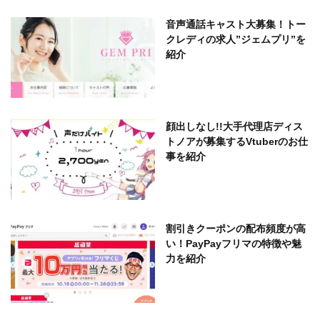
音声通話キャスト大募集！トー
クレディの求人”ジェムプリ”を
紹介
顔出しなし!!大手代理店ディス
トノアが募集するVtuberのお仕
事を紹介
割引きクーポンの配布頻度が高
い！PayPayフリマの特徴や魅
力を紹介