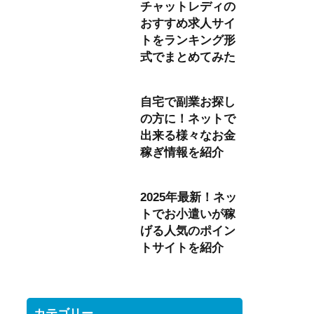
チャットレディの
おすすめ求人サイ
トをランキング形
式でまとめてみた
自宅で副業お探し
の方に！ネットで
出来る様々なお金
稼ぎ情報を紹介
2025年最新！ネッ
トでお小遣いが稼
げる人気のポイン
トサイトを紹介
カテゴリー