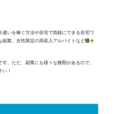
小遣いを稼ぐ方法や自宅で気軽にできる在宅ワ
な副業、女性限定の高収入アルバイトなど
様々
。
です。ただ、副業にも様々な種類があるので、
さい！