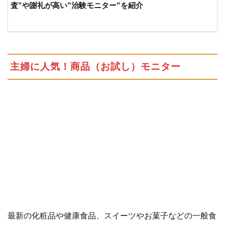
定！
査”や謝礼が高い”治験モニター”を紹介
在宅
高収
入ア
ルバ
イト
主婦に人気！商品（お試し）モニター
5.1
人気
の高
額バ
イト
「チ
ャッ
トレ
デ
ィ」
5.2
顔出
しな
し！
最新の化粧品や健康食品、スイーツやお菓子などの一般食
テレ