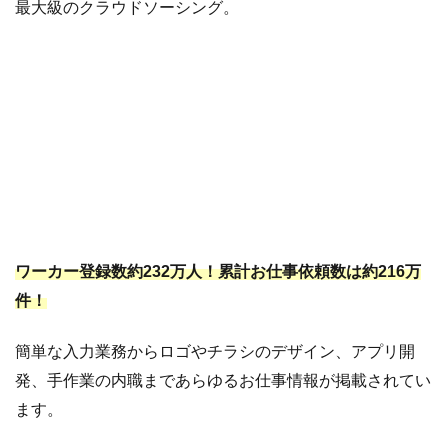
ラ
最大級のクラウドソーシング。
イ
タ
ー
3.1.4
ブ
ロ
グ
ラ
イ
タ
ー
ワーカー登録数約232万人！累計お仕事依頼数は約216万
件！
3.2
テー
プラ
イタ
簡単な入力業務からロゴやチラシのデザイン、アプリ開
ー
発、手作業の内職まであらゆるお仕事情報が掲載されてい
（テ
ます。
ープ
起こ