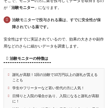
そこで、モニターの方に薬を投与してデータを取得するの
に
が「
治験モニター
」になります。
す
る
治験モニターで投与される薬は、すでに安全性が保
7.1
プ
障されている薬です。
ラ
モ
安全性はすでに実証されているので、効果の大きさや副作
デ
用などのさらに細かいデータを調査します。
ル
や
フ
治験モニターの特徴は
ィ
ギ
ュ
謝礼が高額！1回の治験で10万円以上の謝礼が貰える
ア
ことも
の
学生やフリーターなど若い世代の方に人気！
制
作
日帰りと入院の場合があり、入院になると謝礼が高額
代
に！
行