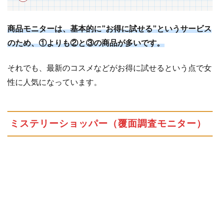
小
遣
い
商品モニターは、基本的に”お得に試せる”というサービス
稼
のため、①よりも②と③の商品が多いです。
ぎ
それでも、最新のコスメなどがお得に試せるという点で女
6.1
ポ
イ
性に人気になっています。
ン
ト
サ
ミステリーショッパー（覆面調査モニター）
イ
ト
で
お
小
遣
い
稼
ぎ