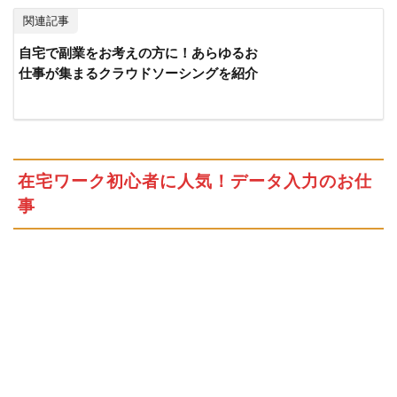
モニ
関連記事
ター
自宅で副業をお考えの方に！あらゆるお
2.4
中
仕事が集まるクラウドソーシングを紹介
学
生
で
も
参
在宅ワーク初心者に人気！データ入力のお仕
加
事
で
き
る
ア
ン
ケ
ー
ト
モ
ニ