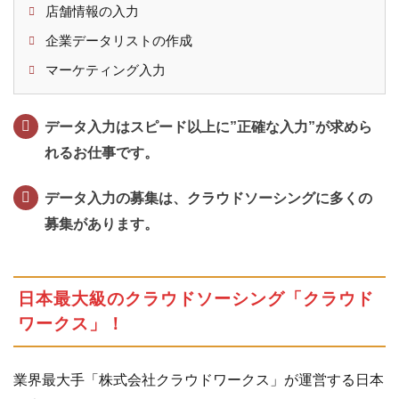
イター
店舗情報の入力
3.1.1
企業データリストの作成
WEB（ウ
マーケティング入力
ェブ）ラ
イター
データ入力はスピード以上に”正確な入力”が求めら
3.1.2
れるお仕事です。
セ
ー
ル
データ入力の募集は、クラウドソーシングに多くの
ス
募集があります。
ラ
イ
タ
ー
日本最大級のクラウドソーシング「クラウド
ワークス」！
3.1.3
コ
ピ
業界最大手「株式会社クラウドワークス」が運営する日本
ー