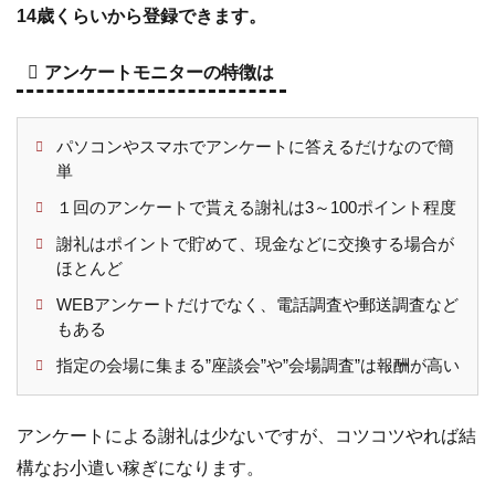
に！
14歳くらいから登録できます。
声を
使っ
アンケートモニターの特徴は
たお
仕事
パソコンやスマホでアンケートに答えるだけなので簡
9.1
日本最大
単
級の声
１回のアンケートで貰える謝礼は3～100ポイント程度
優ネッ
トワー
謝礼はポイントで貯めて、現金などに交換する場合が
ク
ほとんど
「Voip」
WEBアンケートだけでなく、電話調査や郵送調査など
9.2
キ
もある
ャ
指定の会場に集まる”座談会”や”会場調査”は報酬が高い
ラ
ク
タ
アンケートによる謝礼は少ないですが、コツコツやれば結
ー
構なお小遣い稼ぎになります。
ラ