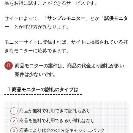
品をお得に試すことができるサービスです。
フォ
ンレ
サイトによって、「
サンプルモニター
」とか「
試供モニタ
ディ
やメ
ー
」とか呼び方が異なります。
ール
レデ
モニターサイトに登録すれば、サイトに掲載されている好
ィ
きなモニターに応募できます。
6
ネ
ッ
商品モニターの案件は、商品の代金より謝礼が多い
ト
案件は少ないです。
で
簡
商品モニターの謝礼のタイプは
単
に
で
商品が無料で利用できて謝礼もあり
き
商品を無料で利用できるが謝礼はなし
る
お
応募により代金の○○％をキャッシュバック