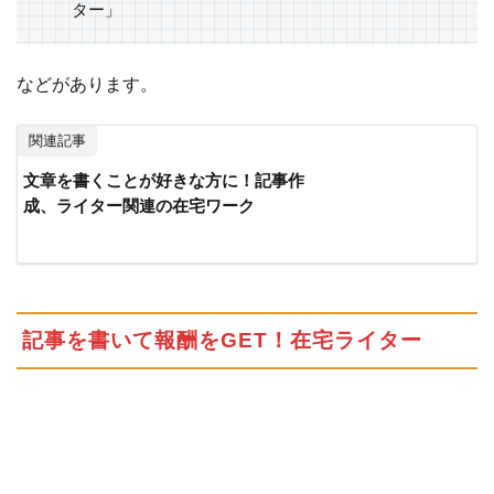
気
ター」
フ
ィ
ギ
などがあります。
ュ
ア
関連記事
を
当
文章を書くことが好きな方に！記事作
て
成、ライター関連の在宅ワーク
る
10.3
「ジ
モテ
ィ」
記事を書いて報酬をGET！在宅ライター
で不
要品
をタ
ダで
もら
って