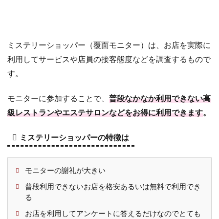
6.2
ゲ
ー
ム
の
ミステリーショッパー（覆面モニター）は、お店を実際に
ア
利用してサービスや店員の接客態度などを調査するもので
カ
す。
ウ
ン
ト
モニターに参加することで、
普段なかなか利用できない高
や
級レストランやエステサロンなどをお得に利用できます
。
ア
イ
ミステリーショッパーの特徴は
テ
ム
販
モニターの謝礼が大きい
売
普段利用できないお店を格安あるいは無料で利用でき
6.3
現
る
金
キ
お店を利用してアンケートに答えるだけなのでとても