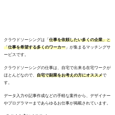
ドソー
シング
「クラ
ウドワ
ーク
ス」！
クラウドソーシングは「
仕事を依頼したい多くの企業
」と
2
女性
「
仕事を希望する多くのワーカー
」が集まるマッチングサ
に人
ービスです。
気！
モニ
ター
クラウドソーシングの仕事は、自宅で出来る在宅ワークが
サイ
ほとんどなので、
自宅で副業をお考えの方にオススメ
で
ト
す。
2.1
主婦
に人
データ入力や記事作成などの手軽な案件から、デザイナー
気！
やプログラマーまであらゆるお仕事が掲載されています。
商品
（お