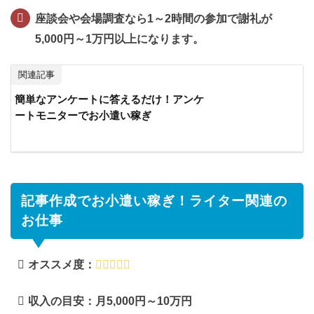
イ
ブ
座談会や会場調査なら1～2時間の参加で謝礼が
チ
5,000円～1万円以上になります。
ャ
ッ
関連記事
ト
簡単なアンケートに答えるだけ！アンケ
10
ートモニターでお小遣い稼ぎ
オ
ー
ク
シ
ョ
記事作成でお小遣い稼ぎ！ライター関連の
ン
お仕事
や
転
売
オススメ度：
関
連
収入の目安：月5,000円～10万円
の