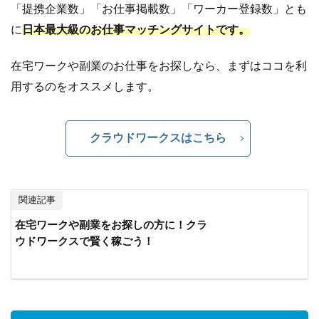
し）
「提携企業数」「お仕事掲載数」「ワーカー登録数」とも
に
日本最大級のお仕事マッチングサイトです。
4
女性
の副
在宅ワークや副業のお仕事をお探しなら、まずはココを利
業
用するのをオススメします。
に！
電話
を使
クラウドワークスはこちら
った
在宅
ワー
ク
関連記事
4.1
在宅
在宅ワークや副業をお探しの方に！クラ
コー
ウドワークスで賢く稼ごう！
ルセ
ンタ
ー
（テ
レフ