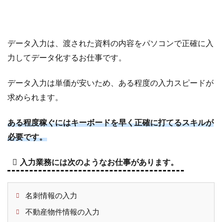
タ
ー
3
記事
データ入力は、渡された資料の内容をパソコンで正確に入
作成
でお
力してデータ化するお仕事です。
小遣
い稼
データ入力は単価が安いため、ある程度の入力スピードが
ぎ！
求められます。
ライ
ター
ある程度稼ぐにはキーボードを早く正確に打てるスキルが
関連
必要です。
のお
仕事
入力業務には次のようなお仕事があります。
3.1
記事を
書いて
報酬を
名刺情報の入力
GET！
不動産物件情報の入力
在宅ラ