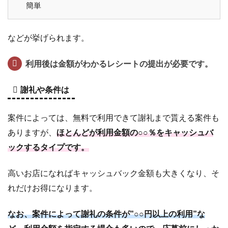
ャ
簡単
ッ
シ
ュ
などが挙げられます。
バ
ッ
利用後は金額がわかるレシートの提出が必要です。
ク
キ
謝礼や条件は
ャ
ン
ペ
案件によっては、無料で利用できて謝礼まで貰える案件も
ー
ありますが、
ほとんどが利用金額の○○％をキャッシュバ
ン
ックするタイプです。
6.4
出
会
高いお店になればキャッシュバック金額も大きくなり、そ
い
れだけお得になります。
系
サ
イ
なお、案件によって謝礼の条件が”○○円以上の利用”な
ト