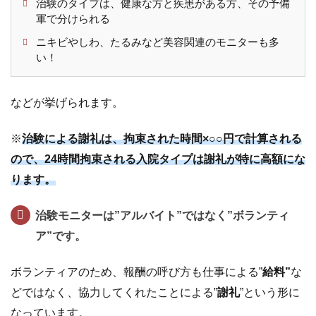
治験のタイプは、健康な方と疾患がある方、その予備
7.2
オ
軍で分けられる
ー
ニキビやしわ、たるみなど美容関連のモニターも多
ク
い！
シ
ョ
ン
などが挙げられます。
代
行
※
治験による謝礼は、拘束された時間×○○円で計算される
7.3
携
ので、24時間拘束される入院タイプは謝礼が特に高額にな
帯・
ります。
スマ
ホの
治験モニターは”アルバイト”ではなく”ボランティ
デコ
レー
ア”です。
ショ
ン
ボランティアのため、報酬の呼び方も仕事による”
給料”
な
（デ
どではなく、協力してくれたことによる”
謝礼
”という形に
コ
電）
なっています。