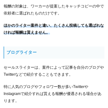
ブ配信ア
報酬の対象は、ワーカーが提案したキャッチコピーの中で
プリ
依頼者に選ばれたものだけです。
「17（イ
チナ
ほかのライター案件と違い、たくさん投稿しても選ばれな
ナ）」
ければ報酬は貰えません。
11.2.3
人気
YouTuber
の企画に
登場！
ブログライター
12
ア
セールスライターは、案件によって記事を自分のブログや
フ
Twitterなどで紹介することもできます。
ィ
リ
特に人気のブログやフォロワー数が多いTwitterや
エ
Instagramで紹介すれば貰える報酬が優遇される場合があ
イ
ります。
ト
で