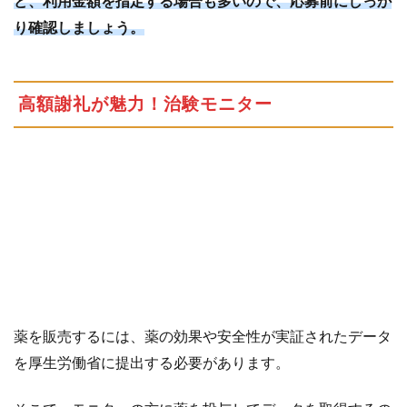
ど、利用金額を指定する場合も多いので、応募前にしっか
を
り確認しましょう。
利
用
し
た
高額謝礼が魅力！治験モニター
お
小
遣
い
稼
ぎ
7
代
行
の
仕
薬を販売するには、薬の効果や安全性が実証されたデータ
事
を
を厚生労働省に提出する必要があります。
副
業