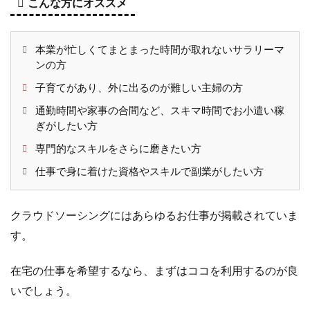
こんな方にオススメ
試
し）
モニ
本業が忙しくてまとまった時間が取れないサラリーマ
ター
ンの方
2.2
ミス
子育てがあり、外に出るのが難しい主婦の方
テリ
通勤時間や家事の合間など、スキマ時間でお小遣い稼
ーシ
ぎがしたい方
ョッ
パー
専門的なスキルをさらに磨きたい方
（覆
仕事で身に着けた資格やスキルで副業がしたい方
面調
査モ
ニタ
クラウドソーシングにはあらゆるお仕事が掲載されていま
ー）
す。
2.3
高額
謝礼
在宅の仕事を希望するなら、まずはココを利用するのが良
が魅
力！
いでしょう。
治験