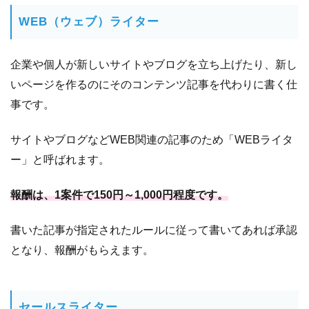
で
在
WEB（ウェブ）ライター
宅
ワ
企業や個人が新しいサイトやブログを立ち上げたり、新し
ー
ク
いページを作るのにそのコンテンツ記事を代わりに書く仕
事です。
11.1
動画配
信サイ
サイトやブログなどWEB関連の記事のため「WEBライタ
ト
YouTube
ー」と呼ばれます。
で副業
する
報酬は、1案件で150円～1,000円程度です。
11.2
月
収
書いた記事が指定されたルールに従って書いてあれば承認
100
となり、報酬がもらえます。
万円
以
上！
ライ
セールスライター