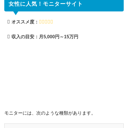
女性に人気！モニターサイト
ォン
オペ
レー
オススメ度：
タ
ー）
収入の目安：月5,000円～15万円
4.2
朝、
電話
で起
こし
てあ
げる
「モ
ーニ
ング
コー
ル」
4.3
電話
モニターには、次のような種類があります。
で愚
痴を