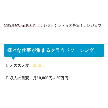
るク
ラウ
ドソ
ーシ
ング
登録お祝い金10万円！
テレフォンレディ大募集！テレジョブ
1.1
在宅
ワー
ク初
心者
様々な仕事が集まるクラウドソーシング
に人
気！
オススメ度：
デー
タ入
力の
収入の目安：月10,000円～30万円
お仕
事
1.2
日本最
大級の
クラウ