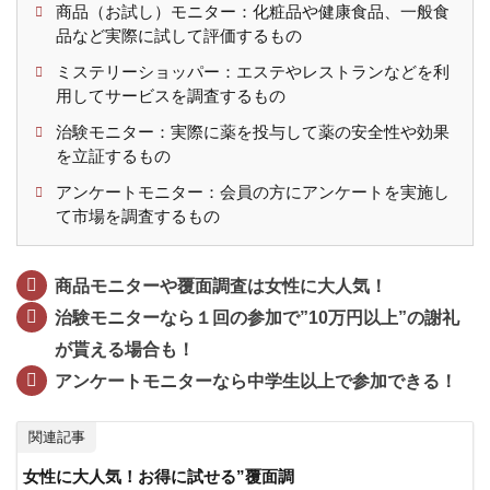
商品（お試し）モニター：化粧品や健康食品、一般食
聞く
品など実際に試して評価するもの
だ
け！
ミステリーショッパー：エステやレストランなどを利
愚痴
用してサービスを調査するもの
聞き
治験モニター：実際に薬を投与して薬の安全性や効果
4.4
時給
を立証するもの
3,000
アンケートモニター：会員の方にアンケートを実施し
円以
て市場を調査するもの
上も
可
能！
商品モニターや覆面調査は女性に大人気！
在宅
治験モニターなら１回の参加で”10万円以上”の謝礼
テレ
フォ
が貰える場合も！
ンレ
アンケートモニターなら中学生以上で参加できる！
ディ
5
女性
関連記事
限
女性に大人気！お得に試せる”覆面調