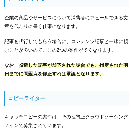
ブ配
信ア
企業の商品やサービスについて消費者にアピールできる文
プリ
で稼
章を代わりに書く仕事になります。
ぐ
記事を代行してもらう場合に、コンテンツ記事と一緒に頼
11.2.1
「ホ
むことが多いので、この2つの案件が多くなります。
ンマ
でっ
なお、
投稿した記事が却下された場合でも、指定された期
か！
日までに問題点を修正すれば承認となります。
TV」
でラ
イブ
配信
コピーライター
アプ
リが
紹介
キャッチコピーの案件は、その性質上クラウドソーシング
11.2.2
1番人
メインで募集されています。
気のライ