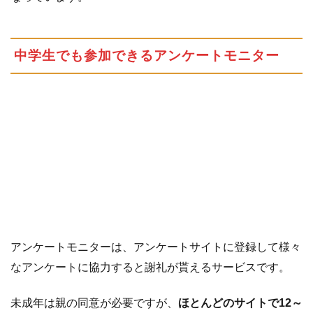
8
自
宅
中学生でも参加できるアンケートモニター
で
出
来
る
翻
訳
の
お
仕
事
9
声優
アンケートモニターは、アンケートサイトに登録して様々
を目
なアンケートに協力すると謝礼が貰えるサービスです。
指し
てい
未成年は親の同意が必要ですが、
ほとんどのサイトで12～
る方