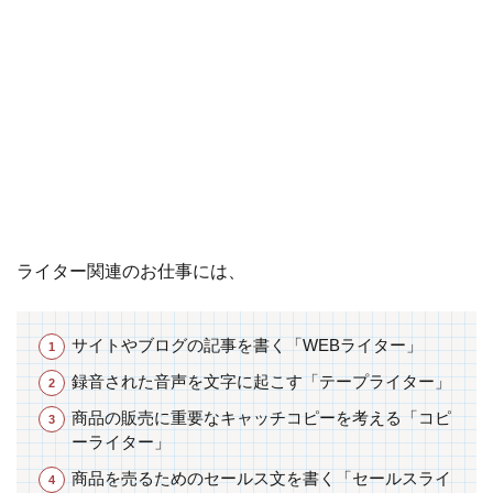
副
業
10.1
安
く仕
入れ
て高
く売
る！
せど
りで
ライター関連のお仕事には、
副業
10.2
サイトやブログの記事を書く「WEBライター」
１
番
録音された音声を文字に起こす「テープライター」
く
商品の販売に重要なキャッチコピーを考える「コピ
じ
ーライター」
で
人
商品を売るためのセールス文を書く「セールスライ