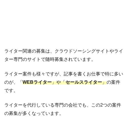
売る
10.4
生
き
物
を
育
ライター関連の募集は、クラウドソーシングサイトやライ
て
て
ター専門のサイトで随時募集されています。
出
品
ライター案件も様々ですが、記事を書くお仕事で特に多い
す
のが、「
WEBライター
」や「
セールスライター
」
の案件
る
です。
11
動
ライターを代行している専門の会社でも、この2つの案件
画
の募集が多くなっています。
配
信