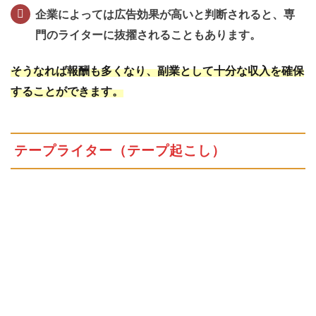
企業によっては広告効果が高いと判断されると、専
稼
ぐ
門のライターに抜擢されることもあります。
12.1
無
そうなれば報酬も多くなり、副業として十分な収入を確保
料テ
することができます。
ンプ
レー
トを
使お
テープライター（テープ起こし）
う！