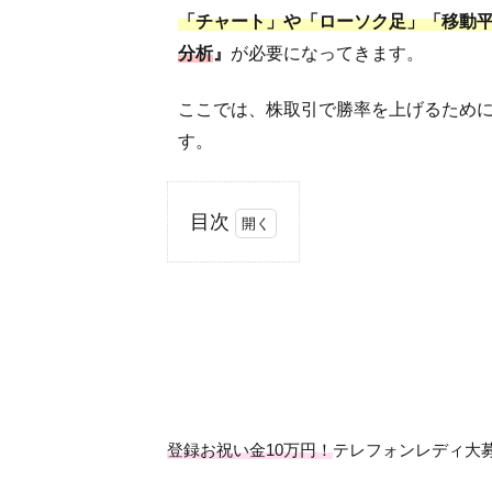
「チャート」や「ローソク足」「移動
分析
』
が必要になってきます。
ここでは、株取引で勝率を上げるため
す。
目次
1
ロ
ー
ソ
ク
足
と
株
登録お祝い金10万円！
テレフォンレディ大
価
チ