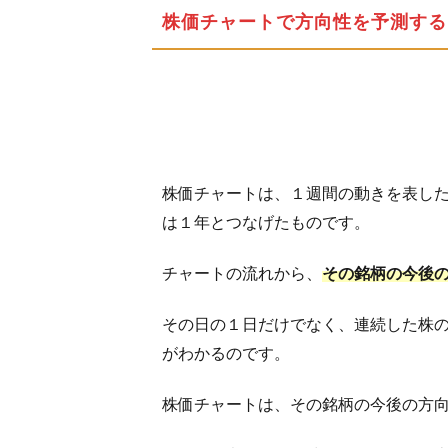
3.2
株価チャートで方向性を予測する
出来
高と
株価
の関
係は
3.2.1
出来高
株価チャートは、１週間の動きを表し
による
は１年とつなげたものです。
売買の
サイン
チャートの流れから、
その銘柄の今後
4
短期
その日の１日だけでなく、連続した株
トレ
がわかるのです。
ード
に必
株価チャートは、その銘柄の今後の方
須！
板を