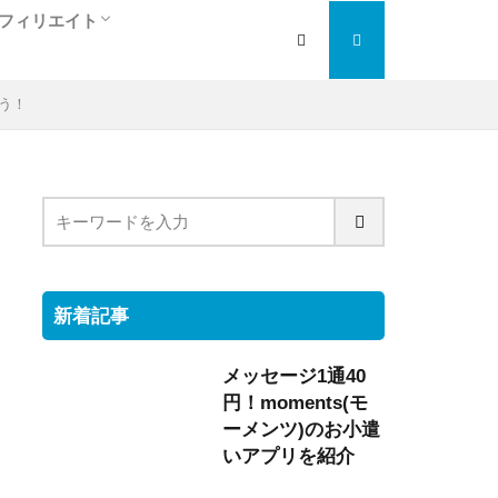
フィリエイト
人
ぎ
アフィリエイト入門編
検索エンジン最適化
大手の人気ＡＳＰを紹介
トラフィックエクスチェンジ
う！
新着記事
メッセージ1通40
円！moments(モ
ーメンツ)のお小遣
いアプリを紹介