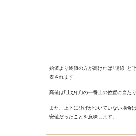
3
出
来
高
の
意
味
を
知
始値より終値の方が高ければ｢陽線｣と
ろ
表されます。
う
3.1
高値は｢上ひげ｣の一番上の位置に当た
出来
高か
また、上下にひげがついていない場合
らわ
安値だったことを意味します。
かる
こと