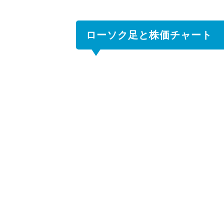
ャ
ー
ト
ローソク足と株価チャート
1.1
ロー
ソク
足か
ら得
られ
る情
報は
1.2
株価
チャ
ート
で方
向性
を予