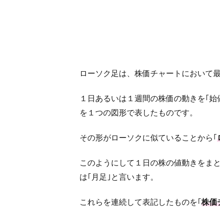
測す
る
2
移
動
ローソク足は、株価チャートにおいて
平
均
線
１日あるいは１週間の株価の動きを｢始値
か
を１つの図形で表したものです。
ら
株
その形がローソクに似ていることから｢
の
動
このようにして１日の株の値動きをまと
き
を
は｢月足｣と言います。
予
測
これらを連続して表記したものを｢
株価
す