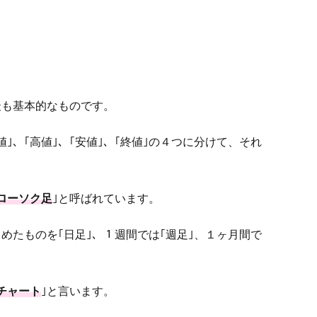
最も基本的なものです。
｣、｢高値｣、｢安値｣、｢終値｣の４つに分けて、それ
ローソク足
｣と呼ばれています。
めたものを｢日足｣、１週間では｢週足｣、１ヶ月間で
チャート
｣と言います。