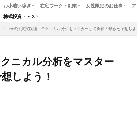
お小遣い稼ぎ
在宅ワーク・副業
女性限定のお仕事
ア
株式投資・ＦＸ
人気のポイントサイト
アンケートモニター
ゲームや懸賞で稼ぐ
クラウドソーシング
在宅WEBライター
女性に人気のモニター
副業に最適なアルバイト
趣味を生かせる在宅ワーク
高収入チャットレディ
テレフォンレディの求
メールレディで稼ぐ
お小遣いアプリで副業
出会いついでにお金稼
風俗関連の高額バイト
株式投資実践編！テクニカル分析をマスターして株価の動きを予想しよ
格安ネット証券会社
ネット売買の特徴は
株式投資実践編
ＦＸ投資超入門
テクニカル分析をマスター
予想しよう！