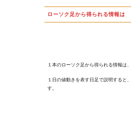
る
2.1
ローソク足から得られる情報は
ゴー
ルデ
ンク
ロス
買い
とは
2.1.1
１本のローソク足から得られる情報は、
乖離率
１日の値動きを表す日足で説明すると、
2.2
す。
株価
の方
向性
が一
目で
わか
る