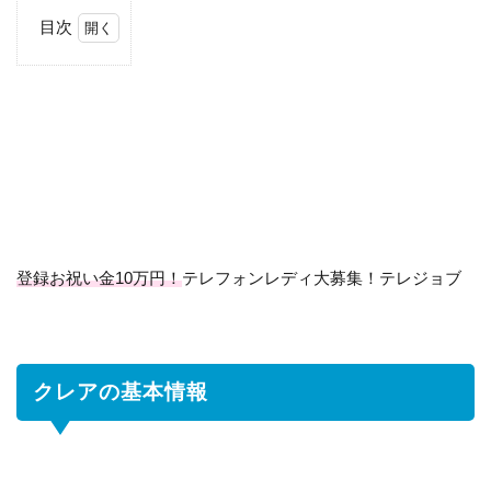
目次
1
ク
レ
ア
の
基
本
情
報
登録お祝い金10万円！
テレフォンレディ大募集！テレジョブ
2
ラ
イ
ブ
チ
クレアの基本情報
ャ
ッ
ト
ク