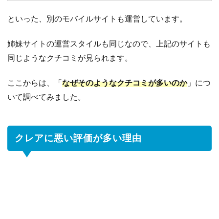
題
点
といった、別のモバイルサイトも運営しています。
を
推
姉妹サイトの運営スタイルも同じなので、上記のサイトも
察
す
同じようなクチコミが見られます。
る
ここからは、「
なぜそのようなクチコミが多いのか
」につ
4.2
女
いて調べてみました。
性
か
ら
す
クレアに悪い評価が多い理由
る
と
ク
レ
ア
は
逆
に