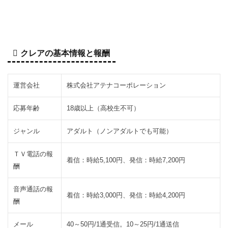
レ
ア
と
は
クレアの基本情報と報酬
3
ク
レ
運営会社
株式会社アテナコーポレーション
ア
に
応募年齢
18歳以上（高校生不可）
悪
い
ジャンル
アダルト（ノンアダルトでも可能）
評
価
ＴＶ電話の報
が
着信：時給5,100円、発信：時給7,200円
酬
多
い
音声通話の報
着信：時給3,000円、発信：時給4,200円
理
酬
由
メール
40～50円/1通受信。10～25円/1通送信
3.1
ク