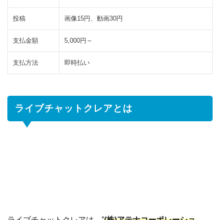
レ
投稿
画像15円、動画30円
ア
の
支払金額
5,000円～
紹
介
支払方法
即時払い
サ
イ
ト
の
ライブチャットクレアとは
問
題
点
3.2
クレ
アが
出会
える
と紹
介さ
せて
ライブチャットクレアは、”
(株)アテナコーポレーショ