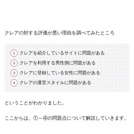
稼
ぎ
や
す
い
クレアの対する評価が悪い理由を調べてみたところ
4.3
そ
れ
クレアを紹介しているサイトに問題がある
で
も
クレアを利用する男性側に問題がある
登
クレアに登録している女性に問題がある
録
が
クレアの運営スタイルに問題がある
不
安
と
ということがわかりました。
い
う
ここからは、①～④の問題点について解説していきます。
方
は