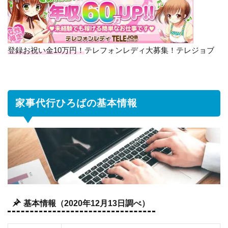
代
行
ひ
ろ
ば
登録お祝い金10万円！
テレフォンレディ大募集！テレジョブ
の
基
本
情
家事代行ひろばの基本情報
報
2
家
事
代
行
ひ
ろ
基本情報（2020年12月13日調べ）
ば
の