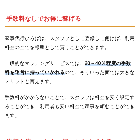
分
で
解
手数料なしでお得に稼げる
決
す
る
家事代行ひろばは、スタッフとして登録して働けば、利用
料金の全てを報酬として貰うことができます。
3.2
安
全
に
一般的なマッチングサービスでは、
20～40％程度の手数
対
料を運営に持っていかれる
ので、そういった面では大きな
す
メリットと言えます。
る
リ
手数料がかからないことで、スタッフは料金を安く設定す
ス
ク
ることができ、利用者も安い料金で家事を頼むことができ
ます。
4
家
事
代
行