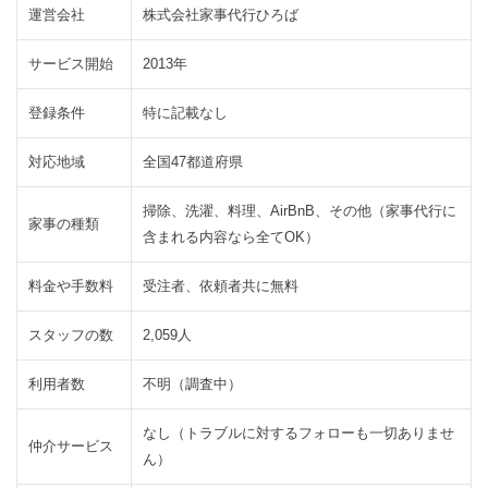
特
運営会社
株式会社家事代行ひろば
徴
は
サービス開始
2013年
2.1
手
登録条件
特に記載なし
数
料
対応地域
全国47都道府県
な
し
掃除、洗濯、料理、AirBnB、その他（家事代行に
で
家事の種類
含まれる内容なら全てOK）
お
得
料金や手数料
受注者、依頼者共に無料
に
稼
スタッフの数
2,059人
げ
る
利用者数
不明（調査中）
2.2
依頼
を待
なし（トラブルに対するフォローも一切ありませ
仲介サービス
つこ
ん）
と