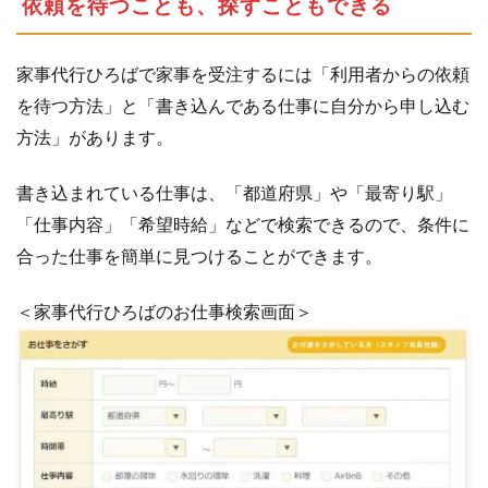
依頼を待つことも、探すこともできる
ひ
ろ
家事代行ひろばで家事を受注するには「利用者からの依頼
ば
の
を待つ方法」と「書き込んである仕事に自分から申し込む
利
方法」があります。
用
方
書き込まれている仕事は、「都道府県」や「最寄り駅」
法
「仕事内容」「希望時給」などで検索できるので、条件に
4.1
ス
合った仕事を簡単に見つけることができます。
タ
ッ
＜家事代行ひろばのお仕事検索画面＞
フ
登
録
に
つ
い
て