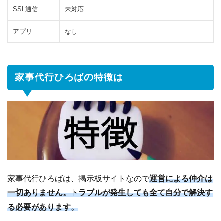
も、
SSL通信
未対応
探す
こと
アプリ
なし
もで
きる
2.3
お
家事代行ひろばの特徴は
互
い
を
評
価
す
る
シ
ス
テ
家事代行ひろばは、掲示板サイトなので
運営による仲介は
ム
一切ありません。トラブルが発生しても全て自分で解決す
3
家
る必要があります。
事