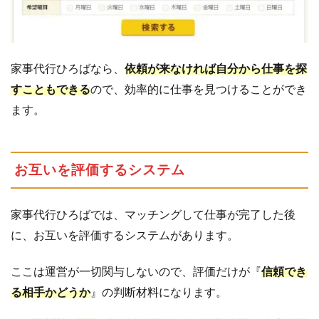
4.2
仕
事
の
受
家事代行ひろばなら、
依頼が来なければ自分から仕事を探
注
すこともできる
ので、効率的に仕事を見つけることができ
に
つ
ます。
い
て
4.3
問
お互いを評価するシステム
い
合
わ
家事代行ひろばでは、マッチングして仕事が完了した後
せ
に、お互いを評価するシステムがあります。
が
来
ここは運営が一切関与しないので、評価だけが『
信頼でき
た
ら
る相手かどうか
』の判断材料になります。
4.4
お