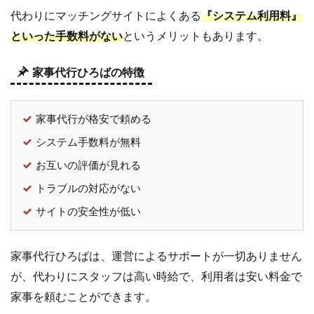
代
代わりにマッチングサイトによくある
『システム利用料』
行
といった手数料がない
というメリットもあります。
ひ
ろ
家事代行ひろばの特徴
ば
の
デ
家事代行が格安で頼める
メ
システム手数料が無料
リ
お互いの評価が見れる
ッ
ト
トラブルの対応がない
は
サイトの安全性が低い
3.1
ト
ラ
家事代行ひろばは、運営によるサポートが一切ありません
ブ
ル
が、代わりにスタッフは高い時給で、利用者は安い料金で
は
家事を頼むことができます。
自