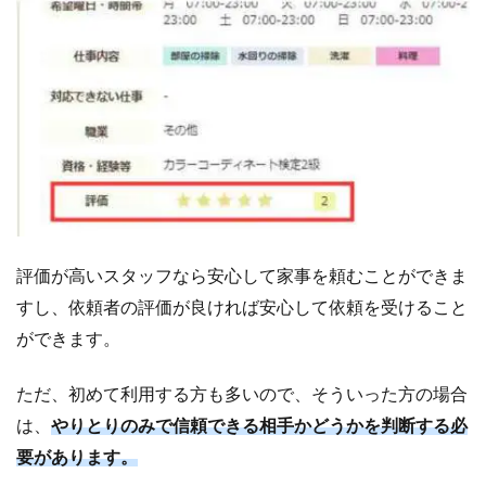
互
い
を
評
価
す
る
5
家
事
代
評価が高いスタッフなら安心して家事を頼むことができま
行
すし、依頼者の評価が良ければ安心して依頼を受けること
ひ
ができます。
ろ
ば
の
ただ、初めて利用する方も多いので、そういった方の場合
記
は、
やりとりのみで信頼できる相手かどうかを判断する必
事
要があります。
ま