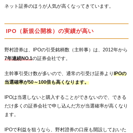
ネット証券のほうが人気が高くなってきています。
手
数
料
IPO（新規公開株）の実績が高い
3
野
村
証
野村證券は、IPOの引受銘柄数（主幹事）は、2012年から
券
7年連続NO.1
の証券会社です。
の
記
主幹事引受け数が多いので、通常の引受け証券より
IPOの
事
当選確率が50～100倍も高くなります。
ま
と
め
IPOは当選しないと購入することができないので、できる
だけ多くの証券会社で申し込んだ方が当選確率が高くなり
ます。
IPOで利益を狙うなら、野村證券の口座も開設しておいた