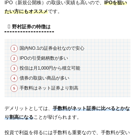
IPO（新規公開株）の取扱い実績も高いので、
IPOを狙い
券
たい方にもオススメ
です。
の
取
扱
野村証券の特徴は
い
商
品
国内NO.1の証券会社なので安心
が
多
IPOの引受銘柄数が多い
い
投信は月1,000円から積立可能
2
野
債券の取扱い商品が多い
村
手数料はネット証券より割高
証
券
の
デメリットとしては、
手数料がネット証券に比べるとかな
国
り割高になる
ことが挙げられます。
内
株
投資で利益を得るには手数料も重要なので、手数料が安い
式