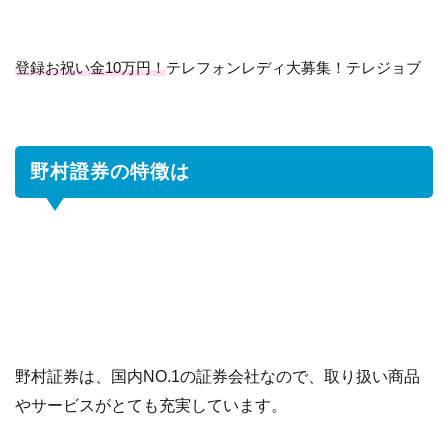
徴
は
登録お祝い金10万円！
テレフォンレディ大募集！テレジョブ
1.1
IPO（新
規公開
株）の
実績が
高い
野村證券の特徴は
1.2
野
村
証
券
の
積
立
て
野村証券は、国内NO.1の証券会社なので、取り扱い商品
投
資
やサービスがとても充実しています。
1.3
債