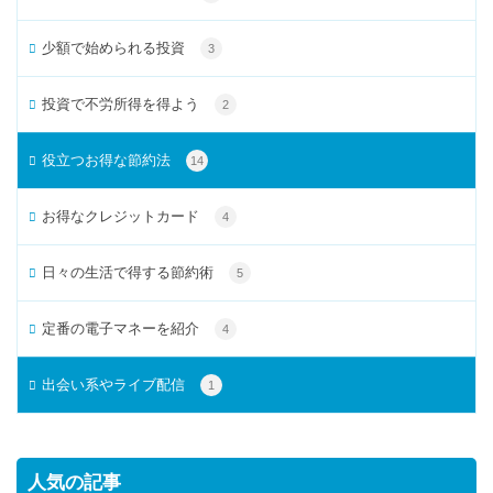
少額で始められる投資
3
投資で不労所得を得よう
2
役立つお得な節約法
14
お得なクレジットカード
4
日々の生活で得する節約術
5
定番の電子マネーを紹介
4
出会い系やライブ配信
1
人気の記事