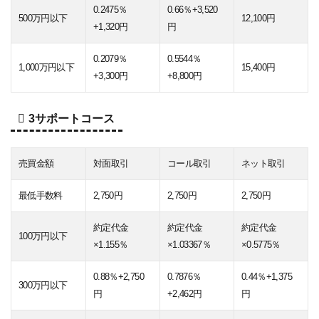
0.2475％
0.66％+3,520
500万円以下
12,100円
+1,320円
円
0.2079％
0.5544％
1,000万円以下
15,400円
+3,300円
+8,800円
3サポートコース
売買金額
対面取引
コール取引
ネット取引
最低手数料
2,750円
2,750円
2,750円
約定代金
約定代金
約定代金
100万円以下
×1.155％
×1.03367％
×0.5775％
0.88％+2,750
0.7876％
0.44％+1,375
300万円以下
円
+2,462円
円