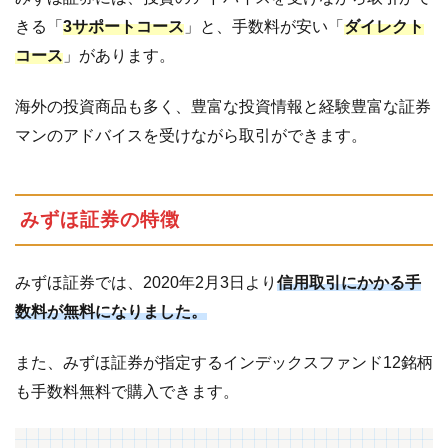
ト
に
きる「
3サポートコース
」と、手数料が安い「
ダイレクト
つ
コース
」があります。
い
て
海外の投資商品も多く、豊富な投資情報と経験豊富な証券
2
み
マンのアドバイスを受けながら取引ができます。
ず
ほ
証
みずほ証券の特徴
券
の
取
みずほ証券では、2020年2月3日より
信用取引にかかる手
扱
数料が無料になりました。
い
商
また、みずほ証券が指定するインデックスファンド12銘柄
品
も手数料無料で購入できます。
3
国
内