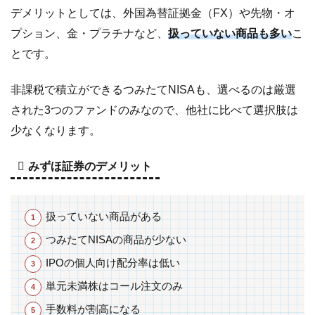
5
み
デメリットとしては、外国為替証拠金（FX）や先物・オ
ず
プション、金・プラチナなど、
扱っていない商品も多い
こ
ほ
とです。
証
券
の
非課税で積立ができるつみたてNISAも、選べるのは厳選
フ
された3つのファンドのみなので、他社に比べて選択肢は
ァ
少なくなります。
ン
ド
みずほ証券のデメリット
ラ
ッ
プ
扱っていない商品がある
6
み
つみたてNISAの商品が少ない
ず
IPOの個人向け配分率は低い
ほ
単元未満株はコール注文のみ
証
券
手数料が割高になる