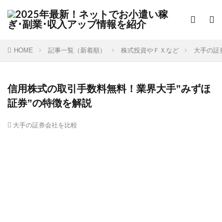
HOME
記事一覧（新着順）
株式投資やＦＸなど
大手の証
信用株式の取引手数料無料！業界大手”みずほ
証券”の特徴を解説
大手の証券会社を比較