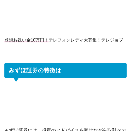
証
券
の
特
徴
は
登録お祝い金10万円！
テレフォンレディ大募集！テレジョブ
1.1
み
ず
ほ
証
みずほ証券の特徴は
券
の
特
徴
1.2
デ
メ
リ
ッ
みずほ証券には、投資のアドバイスを受けながら取引がで