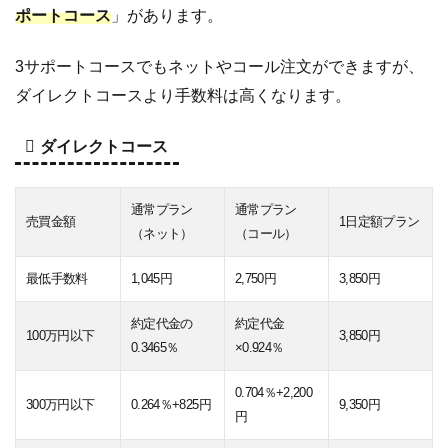
ポートコース
」があります。
3サポートコースでもネットやコール注文ができますが、
ダイレクトコースより手数料は高くなります。
ダイレクトコース
通常プラン
通常プラン
売買金額
1日定額プラン
（ネット）
（コール）
最低手数料
1,045円
2,750円
3,850円
約定代金の
約定代金
100万円以下
3,850円
0.3465％
×0.924％
0.704％+2,200
300万円以下
0.264％+825円
9,350円
円