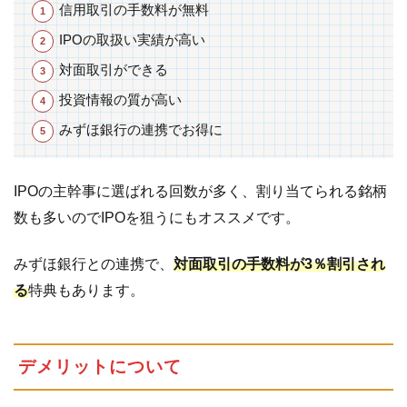
信用取引の手数料が無料
株
式
IPOの取扱い実績が高い
の
対面取引ができる
取
引
投資情報の質が高い
手
みずほ銀行の連携でお得に
数
料
IPOの主幹事に選ばれる回数が多く、割り当てられる銘柄
4
積
数も多いのでIPOを狙うにもオススメです。
立
て
みずほ銀行との連携で、
対面取引の手数料が3％割引され
商
品
る
特典もあります。
に
つ
い
デメリットについて
て