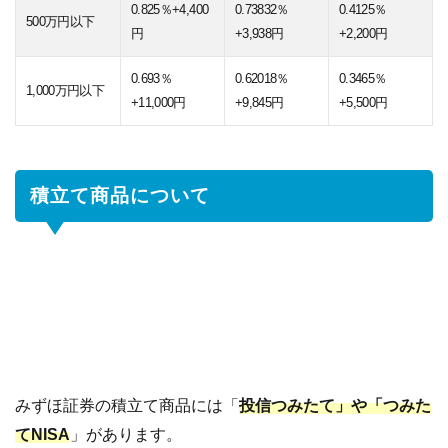
0.825％+4,400
0.73832％
0.4125％
500万円以下
円
+3,938円
+2,200円
0.693％
0.62018％
0.3465％
1,000万円以下
+11,000円
+9,845円
+5,500円
積立て商品について
みずほ証券の積立て商品には「
投信つみたて」や「つみた
てNISA
」があります。