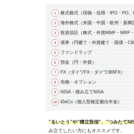
座
株式株式（現物・信用・IPO・PO、E
維
持
海外株式（米国・中国・欧州・新興国
手
投資信託（株式・外貨MMF・MRF
数
料
債券（円建て・外貨建て・国債・C
無
ファンドラップ
料
預金（円・外貨）
7
FX（ダイワFX・ダイワ365FX）
国
内
先物・オプション
の
NISA・積み立てNISA
株
式
iDeCo（個人型確定拠出年金）
手
数
”るいとう”や”積立投信”、”つみたてN
料
み立てしたい方にもオススメです。
7.1