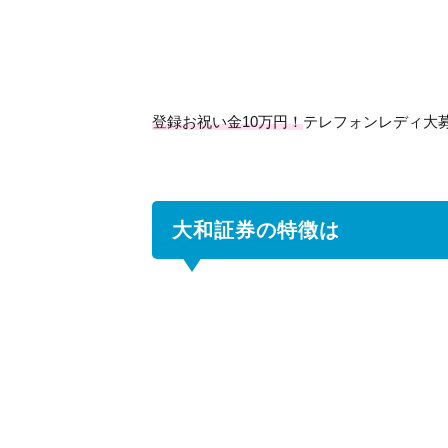
証
券
の
特
徴
登録お祝い金10万円！
テレフォンレディ大
は
2
大
和
大和証券の特徴は
証
券
の
取
扱
い
商
品
3