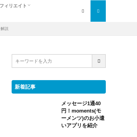
フィリエイト
人
ぎ
アフィリエイト入門編
検索エンジン最適化
大手の人気ＡＳＰを紹介
トラフィックエクスチェンジ
を解説
新着記事
メッセージ1通40
円！moments(モ
ーメンツ)のお小遣
いアプリを紹介