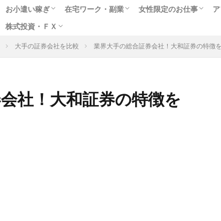
お小遣い稼ぎ
在宅ワーク・副業
女性限定のお仕事
ア
株式投資・ＦＸ
人気のポイントサイト
アンケートモニター
ゲームや懸賞で稼ぐ
クラウドソーシング
在宅WEBライター
女性に人気のモニター
副業に最適なアルバイト
趣味を生かせる在宅ワーク
高収入チャットレディ
テレフォンレディの求
メールレディで稼ぐ
お小遣いアプリで副業
出会いついでにお金稼
風俗関連の高額バイト
大手の証券会社を比較
業界大手の総合証券会社！大和証券の特徴
格安ネット証券会社
ネット売買の特徴は
株式投資実践編
ＦＸ投資超入門
券会社！大和証券の特徴を