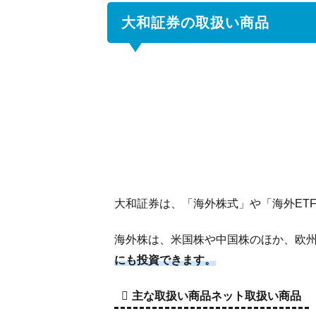
大和証券の取扱い商品
5
投資
初心
者に
オス
ス
メ！
全自
動の
資産
運用
大和証券は、「海外株式」や「海外ET
6
eメ
海外株は、米国株や中国株のほか、欧州
ン
にも投資できます。
バ
ー
主な取扱い商品ネット取扱い商品
で
口