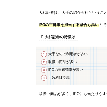
IPO
の
大和証券は、大手の紹介会社というこ
取
扱
IPOの主幹事を担当する割合も高い
ので
い
実
績
大和証券の特徴は
が
高
い
大手なので利用者が多い
取扱い商品が多い
4
投信
IPOの当選確率が高い
は月
手数料は割高
1,000
円か
ら積
取扱い商品が多く、IPOにも当たりや
み立
て可
能