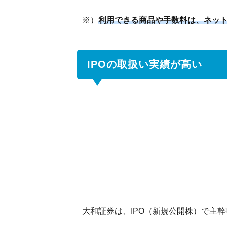
ダイ
※）
利用できる商品や手数料は、ネッ
ワ・
コン
サル
ティ
IPOの取扱い実績が高い
ング
コー
ス
7.2
ダイ
ワ・
ダイ
レク
トコ
ース
7.3
大和証券は、IPO（新規公開株）で主
信用
取引