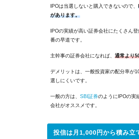
IPOは当選しないと購入できないので、
の株
式手
があります。
数料
IPOの実績が高い証券会社にたくさん登
8
番の早道です。
ト
レ
ー
主幹事の証券会社になれば、
通常より5
デ
ィ
デメリットは、一般投資家の配分率が1
ン
選しにくいです。
グ
ツ
一般の方は、
SBI証券
のようにIPOの
ー
ル
会社がオススメです。
9
大
投信は月1,000円から積み立
和
証