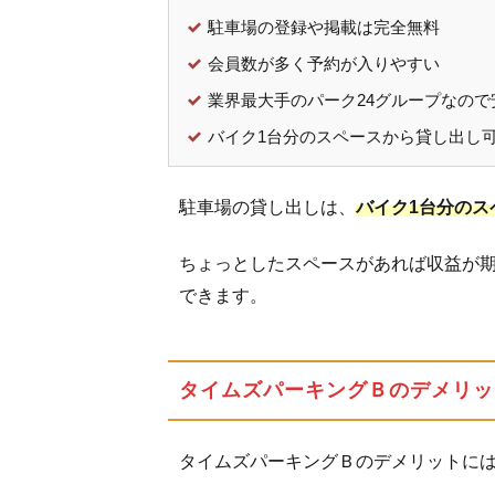
1：
駐車場の登録や掲載は完全無料
駐車
会員数が多く予約が入りやすい
場の
基本
業界最大手のパーク24グループなので
情報
バイク1台分のスペースから貸し出し
を登
録す
る
駐車場の貸し出しは、
バイク1台分のス
3.2
ちょっとしたスペースがあれば収益が
ステ
ップ
できます。
2：
貸し
出す
タイムズパーキングＢのデメリッ
日や
期間
を登
タイムズパーキングＢのデメリットに
録す
る