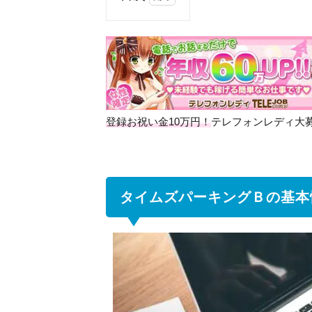
1
タ
イ
ム
ズ
パ
ー
登録お祝い金10万円！
テレフォンレディ大
キ
ン
グ
Ｂ
の
タイムズパーキングＢの基本
基
本
情
報
2
タ