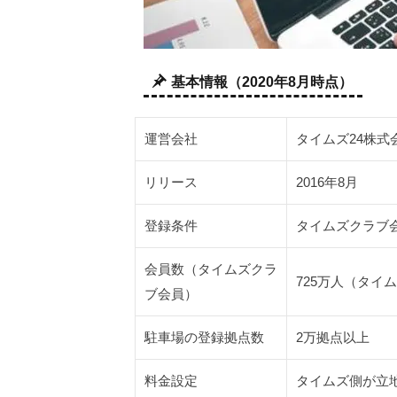
イ
ム
ズ
パ
基本情報（2020年8月時点）
ー
キ
ン
運営会社
タイムズ24株式
グ
Ｂ
リリース
2016年8月
の
特
登録条件
タイムズクラブ
徴
は
会員数（タイムズクラ
725万人（タイ
2.1
ブ会員）
タイ
ムズ
駐車場の登録拠点数
2万拠点以上
パー
キン
料金設定
タイムズ側が立
グＢ