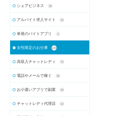
シェアビジネス
18
アルバイト求人サイト
10
単発のバイトアプリ
3
女性限定のお仕事
143
高収入チャットレディ
73
電話やメールで稼ぐ
26
お小遣いアプリで副業
19
チャットレディ代理店
13