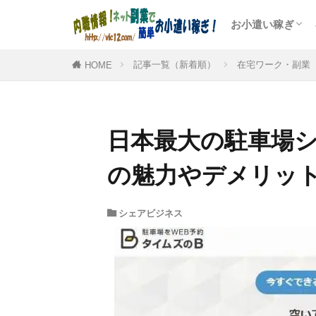
お小遣い稼ぎ
人気のポイント
アンケートモニ
ゲームや懸賞で
記事一覧（新着順）
在宅ワーク・副業
HOME
日本最大の駐車場
の魅力やデメリッ
シェアビジネス