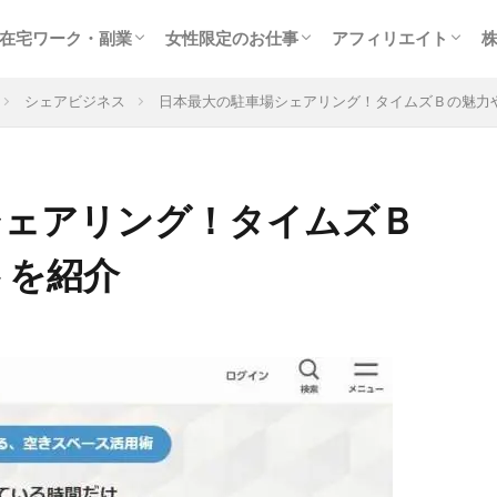
在宅ワーク・副業
女性限定のお仕事
アフィリエイト
サイト
ター
稼ぐ
クラウドソーシング
在宅WEBライター
女性に人気のモニター
副業に最適なアルバイト
趣味を生かせる在宅ワーク
高収入チャットレディ
テレフォンレディの求人
メールレディで稼ぐ
お小遣いアプリで副業
出会いついでにお金稼ぎ
風俗関連の高額バイト
アフィリエイト入門
検索エンジン最適化
大手の人気ＡＳＰを
トラフィックエクス
シェアビジネス
日本最大の駐車場シェアリング！タイムズＢの魅力
シェアリング！タイムズＢ
トを紹介