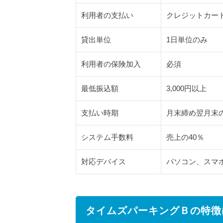
のデ
利用者の支払い
クレジットカー
メリ
ット
貸出単位
1日単位のみ
は
2.2
利用者の保険加入
必須
貸し
出し
最低振込額
3,000円以上
期間
が1
支払い時期
月末締め翌月末
日単
位の
システム手数料
売上の40％
み
2.3
対応デバイス
パソコン、スマ
オー
ナー
側で
は料
タイムズパーキングＢの特徴
金の