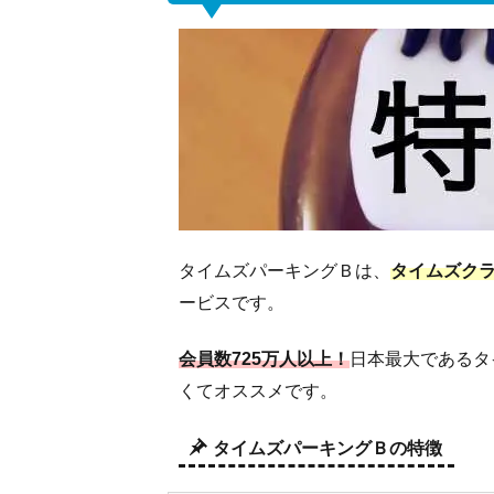
設定
がで
きな
い
3
駐
車
場
を
登
タイムズパーキングＢは、
タイムズク
録
ービスです。
す
る
会員数725万人以上！
日本最大であるタ
手
くてオススメです。
順
3.1
タイムズパーキングＢの特徴
ステ
ップ