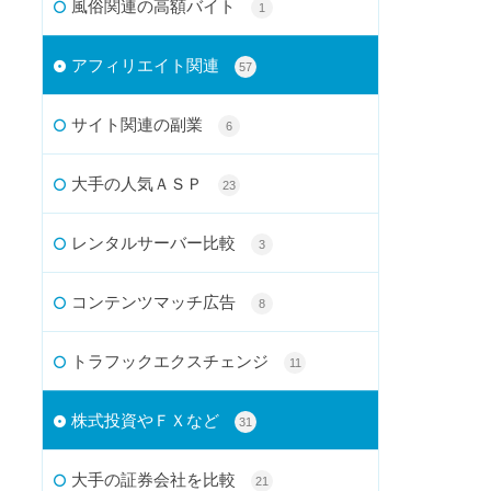
風俗関連の高額バイト
1
アフィリエイト関連
57
サイト関連の副業
6
大手の人気ＡＳＰ
23
レンタルサーバー比較
3
コンテンツマッチ広告
8
トラフックエクスチェンジ
11
株式投資やＦＸなど
31
大手の証券会社を比較
21