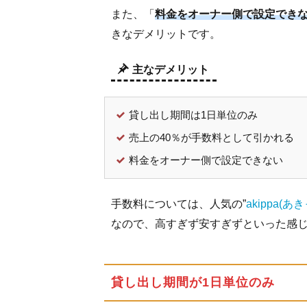
また、「
料金をオーナー側で設定でき
3.3
きなデメリットです。
ステ
ップ
主なデメリット
3：
確認
事項
貸し出し期間は1日単位のみ
をチ
ェッ
売上の40％が手数料として引かれる
クし
料金をオーナー側で設定できない
て申
請す
る
手数料については、人気の”
akippa(あ
なので、高すぎず安すぎずといった感
3.4
駐車
場の
予
貸し出し期間が1日単位のみ
約、
売上