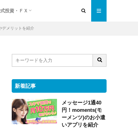
株式投資・ＦＸ
編
紹介
チェンジ
格安ネット証券会社
ネット売買の特徴は
株式投資実践編
ＦＸ投資超入門
やデメリットを紹介
新着記事
メッセージ1通40
円！moments(モ
ーメンツ)のお小遣
いアプリを紹介