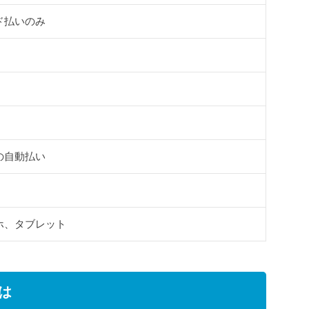
ド払いのみ
の自動払い
ホ、タブレット
は