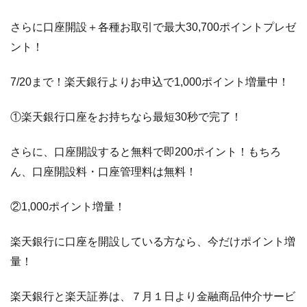
ム
さらに口座開設＋各種お取引で最大30,700ポイントプレゼ
1.3.1
ント！
サ
ー
ビ
7/20まで！楽天銀行よりお申込で1,000ポイント増量中！
ス
概
①楽天銀行口座をお持ちなら最短30秒で完了！
要
1.4
楽
さらに、口座開設すると無料で即200ポイント！もちろ
天
ん、口座開設料・口座管理料は無料！
カ
ー
②1,000ポイント増量！
ド
を
楽天銀行に口座を開設している方なら、今だけポイント増
紹
介
量！
1.5
外
楽天銀行と楽天証券は、７月１日より金融商品仲介サービ
為