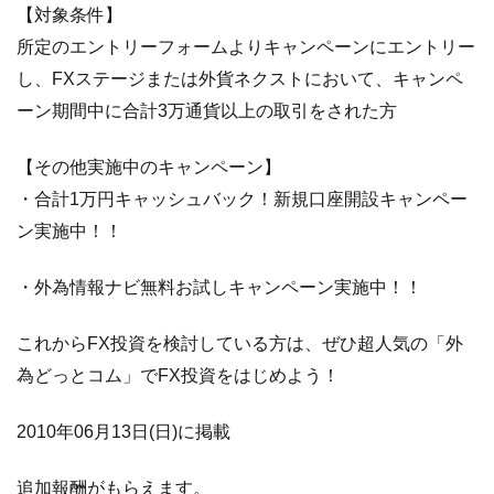
＋入
【対象条件】
金キ
所定のエントリーフォームよりキャンペーンにエントリー
ャン
ペー
し、FXステージまたは外貨ネクストにおいて、キャンペ
ン
ーン期間中に合計3万通貨以上の取引をされた方
1.7
【外
為オ
【その他実施中のキャンペーン】
ンラ
・合計1万円キャッシュバック！新規口座開設キャンペー
イ
ン実施中！！
ン】
キャ
・外為情報ナビ無料お試しキャンペーン実施中！！
ンペ
ーン
情報
これからFX投資を検討している方は、ぜひ超人気の「外
為どっとコム」でFX投資をはじめよう！
1.7.1
外
為
2010年06月13日(日)に掲載
オ
ン
追加報酬がもらえます。