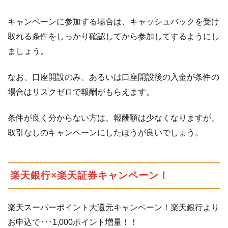
とコ
ムキ
キャンペーンに参加する場合は、キャッシュバックを受け
ャン
ペー
取れる条件をしっかり確認してから参加してするようにし
ン！
ましょう。
1.3
イ
なお、口座開設のみ、あるいは口座開設後の入金が条件の
ー
バ
場合はリスクゼロで報酬がもらえます。
ン
ク
条件が良く分からない方は、報酬額は少なくなりますが、
銀
取引なしのキャンペーンにしたほうが良いでしょう。
行
ハ
ッ
ピ
楽天銀行×楽天証券キャンペーン！
ー
プ
ロ
楽天スーパーポイント大還元キャンペーン！楽天銀行より
グ
お申込で･･･1,000ポイント増量！！
ラ