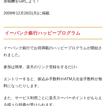
加報酬をGetしよう！
イ
ン』
新規
2009年12月28日(月)に掲載
口座
開設
キャ
イーバンク銀行ハッピープログラム
ンペ
ー
ン！
イーバンク銀行でお得満載のハッピープログラムが開始さ
1.9.1
れました。
上
記
参加は簡単、楽天のリンク登録をするだけ♪
以
外
エントリーすると、振込み手数料やATM入出金手数料が無
の
キ
料になったりします。
ャ
ン
また、サービス利用ごとに楽天スーパーポイントがもらえ
ペ
る様々な特典が受けられます。
ー