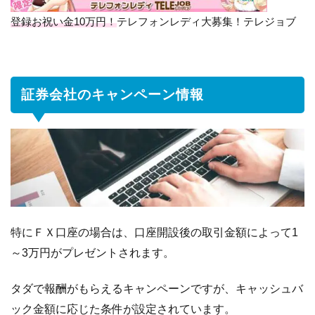
キ
ャ
登録お祝い金10万円！
テレフォンレディ大募集！テレジョブ
ン
ペ
ー
ン
証券会社のキャンペーン情報
情
報
1.1
楽天
銀行
×楽
天証
券キ
ャン
特にＦＸ口座の場合は、口座開設後の取引金額によって1
ペー
～3万円がプレゼントされます。
ン！
1.2
外為
タダで報酬がもらえるキャンペーンですが、キャッシュバ
どっ
ック金額に応じた条件が設定されています。