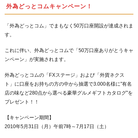
外為どっとコムキャンペーン！
Ｔ！
ＦＸ
キャ
「外為どっとコム」でまもなく50万口座開設が達成されま
ンペ
ーン
す。
1.5.2
Ｔ
これに伴い、外為どっとコムで「50万口座ありがとうキャ
ＲＡ
Ｄ
ンペーン」が実施されます。
Ｅ！
ＦＸ
外為どっとコムの「FXステージ」および「外貨ネクス
キャ
ト」に口座をお持ちの方の中から抽選で3.000名様に”有名
ンペ
ーン
店の味など280点から選べる豪華グルメギフトカタログ”を
プレゼント！！
1.6
「楽
天証
【キャンペーン期間】
券」
口座
2010年5月31日（月）午前7時～7月17日（土）
開設