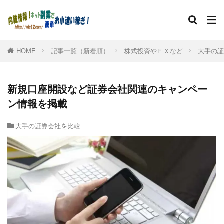
HOME
記事一覧（新着順）
株式投資やＦＸなど
大手の証
新規口座開設など証券会社関連のキャンペー
ン情報を掲載
大手の証券会社を比較