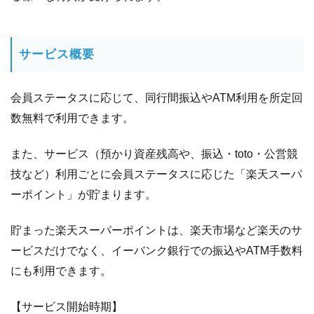
ン
1.10
楽
サービス概要
天証
券
「マ
会員ステータスに応じて、同行間振込やATM利用を所定回
ーケ
ット
数無料で利用できます。
スピ
ー
また、サービス（預かり資産残高や、振込・toto・公営競
ド」
技など）利用ごとに会員ステータスに応じた「楽天スーパ
利用
ーポイント」が貯まります。
料金
大幅
値下
貯まった楽天スーパーポイントは、楽天市場など楽天のサ
げ！
ービスだけでなく、イーバンク銀行での振込やATM手数料
にも利用できます。
【サービス開始時期】