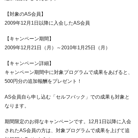
ラ
イ
【対象のAS会員】
ン
の
2009年12月1日以降に入会したAS会員
特
徴
【キャンペーン期間】
1.8
「イ
2009年12月21日（月）～2010年1月25日（月）
ーバ
ンク
【キャンペーン詳細】
銀
キャンペーン期間中に対象プログラムで成果をあげると、
行」
500円分の追加報酬をプレゼント！
キャ
ンペ
ーン
AS会員自ら申し込む「セルフバック」での成果も対象と
情
なります。
報！
1.9
『外
期間限定のお得なキャンペーンです。12月1日以降に入会
為オ
されたAS会員の方は、対象プログラムで成果を上げて追
ンラ