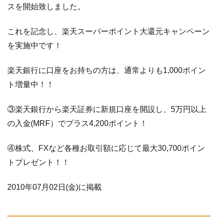
ど
スを開始致しました。
っ
と
これを記念し、楽天スーパーポイント大還元キャンペーン
コ
を実施中です！
ム
新
規
楽天銀行に口座をお持ちの方は、通常よりも1,000ポイン
口
ト増量中！！
座
開
③楽天銀行から楽天証券に新規口座を開設し、5万円以上
設
キ
の入金(MRF）でプラス4,200ポイント！
ャ
ン
④株式、FXなど各種お取引額に応じて最大30,700ポイン
ペ
トプレゼント！！
ー
ン
2010年07月02日(金)に掲載
1.5.1
Ｓ
ＴＡ
Ｒ