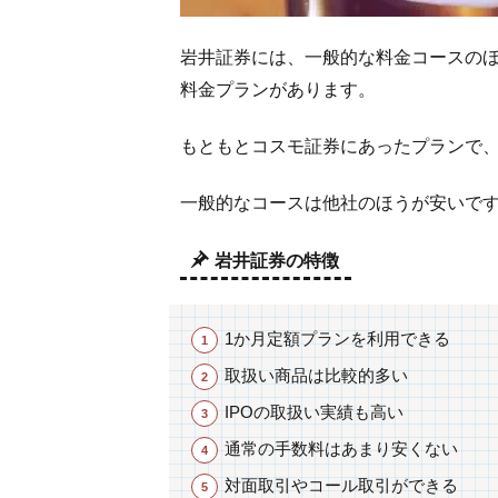
料
2.1
岩井証券には、一般的な料金コースの
約定
料金プランがあります。
ごと
プラ
もともとコスモ証券にあったプランで
ン
（ス
一般的なコースは他社のほうが安いで
タン
ダー
ドコ
岩井証券の特徴
ー
ス）
1か月定額プランを利用できる
2.2
取扱い商品は比較的多い
1日
定額
IPOの取扱い実績も高い
プラ
通常の手数料はあまり安くない
ン
（ア
対面取引やコール取引ができる