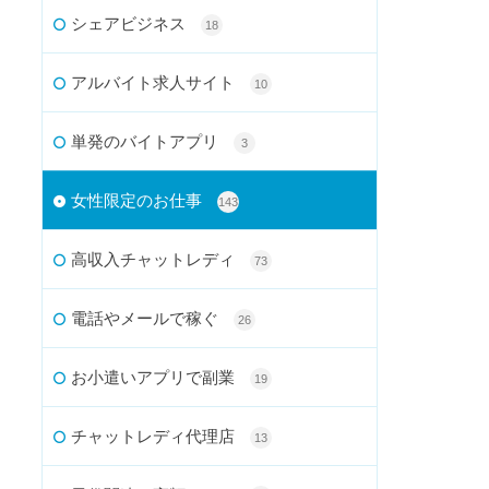
シェアビジネス
18
アルバイト求人サイト
10
単発のバイトアプリ
3
女性限定のお仕事
143
高収入チャットレディ
73
電話やメールで稼ぐ
26
お小遣いアプリで副業
19
チャットレディ代理店
13