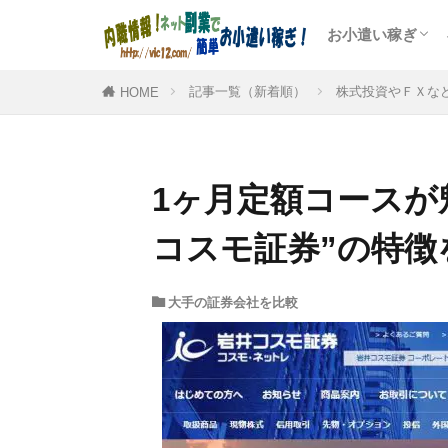
お小遣い稼ぎ
人気のポイント
アンケートモニ
ゲームや懸賞で
記事一覧（新着順）
株式投資やＦＸな
HOME
1ヶ月定額コースが
コスモ証券”の特徴
大手の証券会社を比較