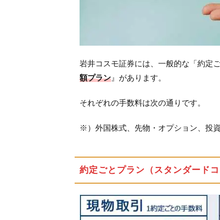
回も
する
方に
オス
スメ
岩井コスモ証券には、一般的な「約定ご
2.5
額プラン
』があります。
海外
株式
それぞれの手数料は次の通りです。
の手
数料
につ
※）外国株式、先物・オプション、投
いて
3
主
約定ごとプラン（スタンダードコ
な
取
扱
い