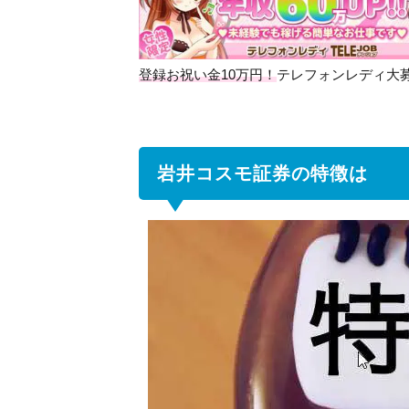
コ
ス
モ
証
登録お祝い金10万円！
テレフォンレディ大
券
の
特
徴
は
岩井コスモ証券の特徴は
2
国
内
株
式
の
取
引
手
数