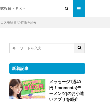
株式投資・ＦＸ
編
紹介
チェンジ
格安ネット証券会社
ネット売買の特徴は
株式投資実践編
ＦＸ投資超入門
井コスモ証券”の特徴を紹介
新着記事
メッセージ1通40
円！moments(モ
ーメンツ)のお小遣
いアプリを紹介