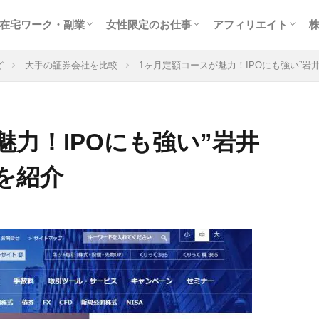
在宅ワーク・副業
女性限定のお仕事
アフィリエイト
サイト
ター
稼ぐ
クラウドソーシング
在宅WEBライター
女性に人気のモニター
副業に最適なアルバイト
趣味を生かせる在宅ワーク
高収入チャットレディ
テレフォンレディの求人
メールレディで稼ぐ
お小遣いアプリで副業
出会いついでにお金稼ぎ
風俗関連の高額バイト
アフィリエイト入門
検索エンジン最適化
大手の人気ＡＳＰを
トラフィックエクス
ど
大手の証券会社を比較
1ヶ月定額コースが魅力！IPOにも強い”岩
魅力！IPOにも強い”岩井
を紹介