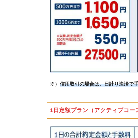
商
品
4
ト
レ
ー
デ
ィ
ン
グ
ツ
※）
信用取引の場合は、日計り決済で
ー
ル
5
1日定額プラン（アクティブコー
岩
井
コ
ス