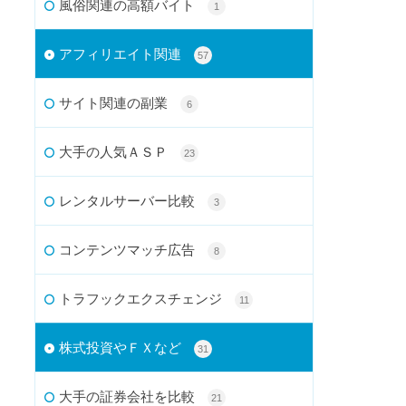
風俗関連の高額バイト
1
アフィリエイト関連
57
サイト関連の副業
6
大手の人気ＡＳＰ
23
レンタルサーバー比較
3
コンテンツマッチ広告
8
トラフックエクスチェンジ
11
株式投資やＦＸなど
31
大手の証券会社を比較
21