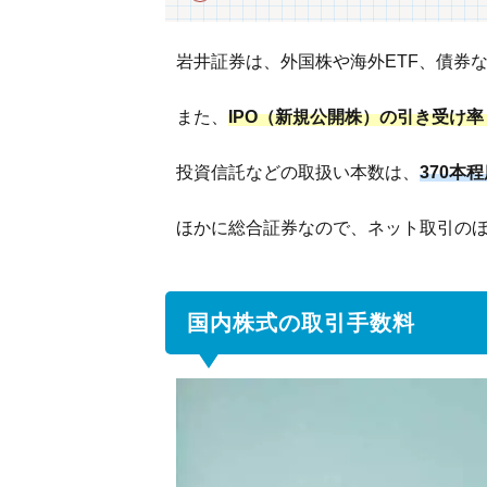
クテ
ィブ
コー
岩井証券は、外国株や海外ETF、債券
ス）
また、
IPO（新規公開株）の引き受け
2.3
1か
投資信託などの取扱い本数は、
370本
月定
額プ
ほかに総合証券なので、ネット取引の
ラン
（マ
ンス
リー
国内株式の取引手数料
コー
ス）
2.4
高額
取引
を何