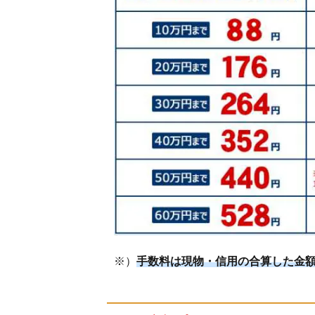
モ
証
券
の
記
事
ま
と
め
※）
手数料は現物・信用の合算した金