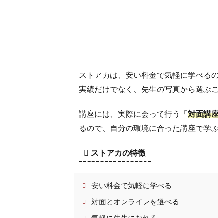
4
ス
ト
ア
カ
で
先
ストアカは、安い料金で気軽に学べる
生
実績だけでなく、先生の写真から選ぶ
に
な
講座には、実際に会って行う「
対面講
る
に
るので、自分の環境に合った講座で学
は
ストアカの特徴
4.1
プロ
フィ
安い料金で気軽に学べる
ール
登録
対面とオンラインを選べる
につ
気軽に先生になれる