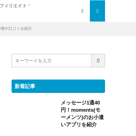
フィリエイト
人
ぎ
アフィリエイト入門編
検索エンジン最適化
大手の人気ＡＳＰを紹介
トラフィックエクスチェンジ
特徴や口コミを紹介
新着記事
メッセージ1通40
円！moments(モ
ーメンツ)のお小遣
いアプリを紹介