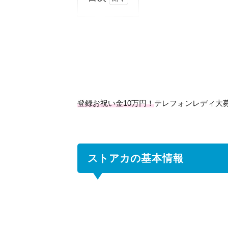
1
ス
ト
ア
カ
の
基
本
登録お祝い金10万円！
テレフォンレディ大
情
報
2
ス
ストアカの基本情報
ト
ア
カ
の
特
徴