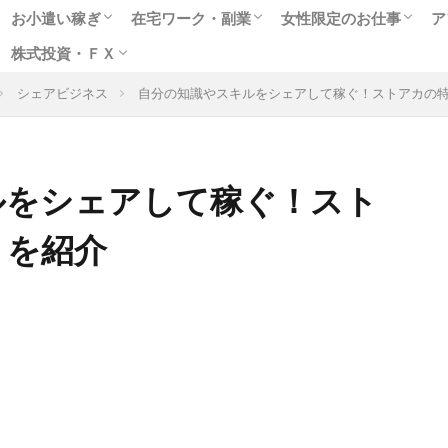
お小遣い稼ぎ
在宅ワーク・副業
女性限定のお仕事
ア
株式投資・ＦＸ
人気のポイントサイト
アンケートモニター
ゲームや懸賞で稼ぐ
クラウドソーシング
在宅WEBライター
女性に人気のモニター
副業に最適なアルバイト
趣味を生かせる在宅ワーク
高収入チャットレディ
テレフォンレディの求
メールレディで稼ぐ
お小遣いアプリで副業
出会いついでにお金稼
風俗関連の高額バイト
シェアビジネス
自分の知識やスキルをシェアして稼ぐ！ストアカの
格安ネット証券会社
ネット売買の特徴は
株式投資実践編
ＦＸ投資超入門
ルをシェアして稼ぐ！スト
ミを紹介