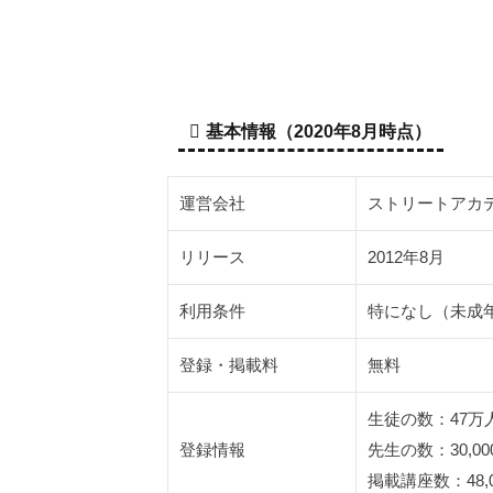
は
2.1
スト
アカ
基本情報（2020年8月時点）
のデ
メリ
ット
運営会社
ストリートアカ
は
3
リリース
2012年8月
ス
ト
利用条件
特になし（未成
ア
カ
登録・掲載料
無料
の
利
生徒の数：47万
用
登録情報
先生の数：30,00
料
金
掲載講座数：48,