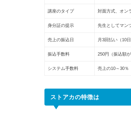
は
講座のタイプ
対面方式、オン
3.1
先生
身分証の提示
先生としてマン
とし
て利
売上の振込日
月3回払い（10
用す
る場
振込手数料
250円（振込額
合の
手数
システム手数料
売上の10～30
料
3.2
売上
額に
ストアカの特徴は
よる
手数
料軽
減