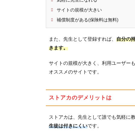
いて
サイトの規模が大きい
4.2
補償制度がある(保険料は無料)
身分
証の
提出
また、先生として登録すれば、
自分の
は
きます。
5
開
サイトの規模が大きく、利用ユーザー
催
オススメのサイトです。
す
る
講
座
ストアカのデメリットは
と
教
ストアカは、先生として誰でも気軽に
室
ペ
生徒は付きにくい
です。
ー