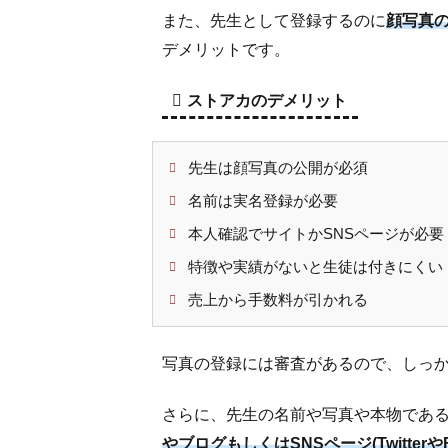
ジ
また、先生として登録するのに
顔写真
を
デメリットです。
作
成
ストアカのデメリット
す
る
5.1
先生は顔写真の公開が必須
開催
名前は実名登録が必要
する
本人確認でサイトかSNSページが必要
講座
を作
特徴や実績がないと生徒は付きにくい
成す
売上から手数料が引かれる
る
5.2
写真の登録には審査があるので、しっ
教室
ペー
ジに
さらに、先生の名前や写真や本物であ
つい
やブログもしくはSNSページ(Twitterや