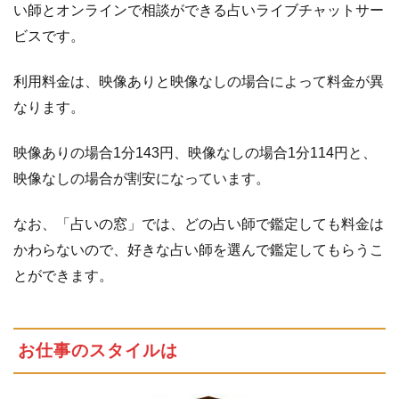
て
い師とオンラインで相談ができる占いライブチャットサー
ビスです。
1.3
有
名
利用料金は、映像ありと映像なしの場合によって料金が異
ポ
ー
なります。
タ
ル
映像ありの場合1分143円、映像なしの場合1分114円と、
サ
映像なしの場合が割安になっています。
イ
ト
の
なお、「占いの窓」では、どの占い師で鑑定しても料金は
正
かわらないので、好きな占い師を選んで鑑定してもらうこ
式
とができます。
コ
ン
テ
ン
お仕事のスタイルは
ツ