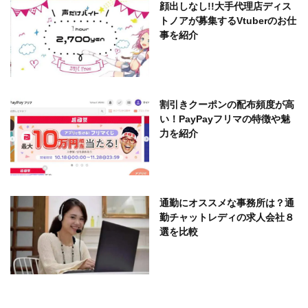
顔出しなし!!大手代理店ディス
トノアが募集するVtuberのお仕
事を紹介
割引きクーポンの配布頻度が高
い！PayPayフリマの特徴や魅
力を紹介
通勤にオススメな事務所は？通
勤チャットレディの求人会社８
選を比較