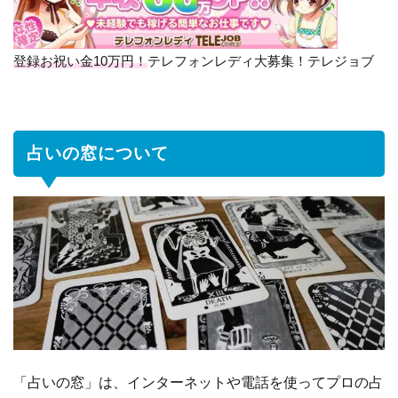
に
つ
い
登録お祝い金10万円！
テレフォンレディ大募集！テレジョブ
て
1.1
お
仕
占いの窓について
事
の
ス
タ
イ
ル
は
1.2
報
酬
に
つ
「占いの窓」は、インターネットや電話を使ってプロの占
い