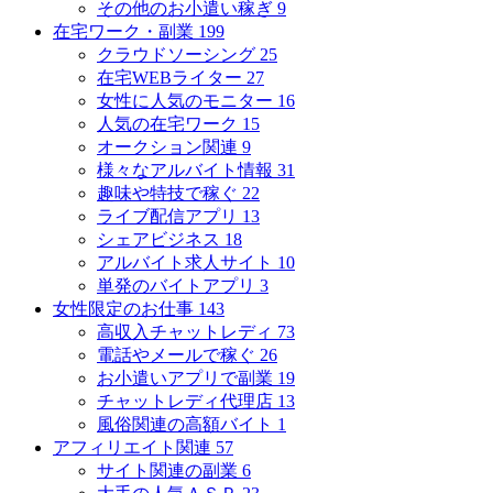
その他のお小遣い稼ぎ
9
在宅ワーク・副業
199
クラウドソーシング
25
在宅WEBライター
27
女性に人気のモニター
16
人気の在宅ワーク
15
オークション関連
9
様々なアルバイト情報
31
趣味や特技で稼ぐ
22
ライブ配信アプリ
13
シェアビジネス
18
アルバイト求人サイト
10
単発のバイトアプリ
3
女性限定のお仕事
143
高収入チャットレディ
73
電話やメールで稼ぐ
26
お小遣いアプリで副業
19
チャットレディ代理店
13
風俗関連の高額バイト
1
アフィリエイト関連
57
サイト関連の副業
6