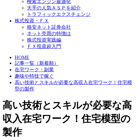
検索エンジン最適化
大手の人気ＡＳＰを紹介
トラフィックエクスチェンジ
株式投資・ＦＸ
格安ネット証券会社
ネット売買の特徴は
株式投資実践編
ＦＸ投資超入門
HOME
記事一覧（新着順）
在宅ワーク・副業
趣味や特技で稼ぐ
高い技術とスキルが必要な高収入在宅ワーク！住宅模
型の製作
高い技術とスキルが必要な高
収入在宅ワーク！住宅模型の
製作