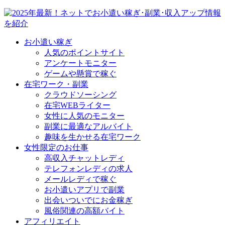
お小遣い稼ぎ
人気のポイントサイト
アンケートモニター
ゲームや懸賞で稼ぐ
在宅ワーク・副業
クラウドソーシング
在宅WEBライター
女性に人気のモニター
副業に最適なアルバイト
趣味を生かせる在宅ワーク
女性限定のお仕事
高収入チャットレディ
テレフォンレディの求人
メールレディで稼ぐ
お小遣いアプリで副業
出会いついでにお金稼ぎ
風俗関連の高額バイト
アフィリエイト