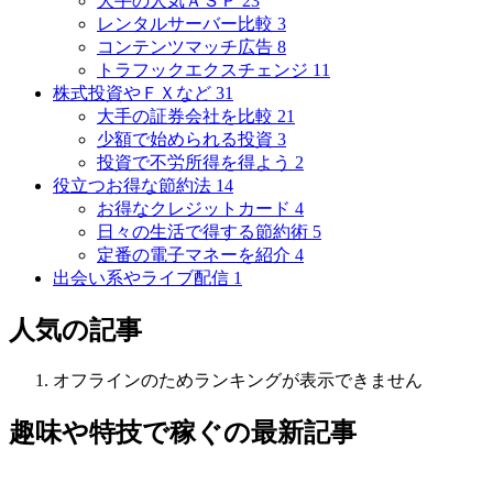
大手の人気ＡＳＰ
23
レンタルサーバー比較
3
コンテンツマッチ広告
8
トラフックエクスチェンジ
11
株式投資やＦＸなど
31
大手の証券会社を比較
21
少額で始められる投資
3
投資で不労所得を得よう
2
役立つお得な節約法
14
お得なクレジットカード
4
日々の生活で得する節約術
5
定番の電子マネーを紹介
4
出会い系やライブ配信
1
人気の記事
オフラインのためランキングが表示できません
趣味や特技で稼ぐ
の最新記事