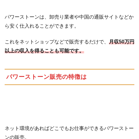
売
の
特
パワーストーンは、卸売り業者や中国の通販サイトなどか
徴
ら安く仕入れることができます。
は
1.2
パ
これをネットショップなどで販売するだけで、
月収50万円
ワ
以上の収入を得ることも可能です。
ー
ス
ト
ー
パワーストーン販売の特徴は
ン
販
売
の
コ
ツ
1.3
パ
ネット環境があればどこでもお仕事ができるパワーストー
ワ
ンの販売。