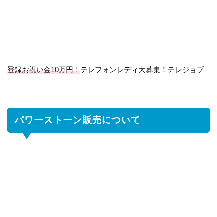
ス
ト
ー
ン
販
売
登録お祝い金10万円！
テレフォンレディ大募集！テレジョブ
に
つ
い
て
パワーストーン販売について
1.1
パ
ワ
ー
ス
ト
ー
ン
販