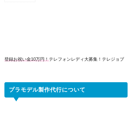
1
プ
ラ
モ
デ
ル
製
作
代
行
登録お祝い金10万円！
テレフォンレディ大募集！テレジョブ
に
つ
い
て
プラモデル製作代行について
1.1
製
作
代
行
に
必