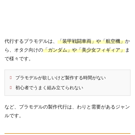
要
な
も
の
は
代行するプラモデルは、
「装甲戦闘車両」や「航空機」
か
1.2
需
要
ら、オタク向けの
「ガンダム」や「美少女フィギィア」
ま
が
で様々です。
高
い
美
プラモデルが欲しいけど製作する時間がない
少
初心者でうまく組み立てられない
女
フ
ィ
など、プラモデルの製作代行は、わりと需要があるジャン
ギ
ルです。
ュ
ア
1.3
製