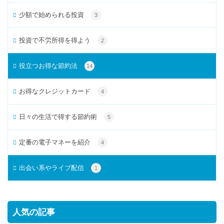
少額で始められる投資
3
投資で不労所得を得よう
2
役立つお得な節約法
14
お得なクレジットカード
4
日々の生活で得する節約術
5
定番の電子マネーを紹介
4
出会い系やライブ配信
1
人気の記事