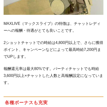
に
つ
い
て
MAXLIVE（マックスライブ）の特徴は、チャットレディ
3
マ
ーへの報酬・待遇がとても良いことです。
ッ
ク
2ショットチャットでの時給は4,800円以上で、さらに獲得
ス
ポイント、キャンペーンなどによって最高時給7,200円ま
ラ
でUPします。
イ
ブ
報酬還元率は最大80%です。パーティチャットでも時給
の
3,600円以上×チャットした人数と高報酬設定になっていま
記
事
す。
ま
と
め
各種ボーナスも充実