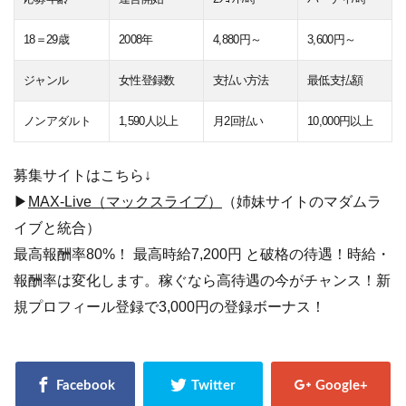
18＝29歳
2008年
4,880円～
3,600円～
ジャンル
女性登録数
支払い方法
最低支払額
ノンアダルト
1,590人以上
月2回払い
10,000円以上
募集サイトはこちら↓
▶
MAX-Live（マックスライブ）
（姉妹サイトのマダムラ
イブと統合）
最高報酬率80%！ 最高時給7,200円 と破格の待遇！時給・
報酬率は変化します。稼ぐなら高待遇の今がチャンス！新
規プロフィール登録で3,000円の登録ボーナス！