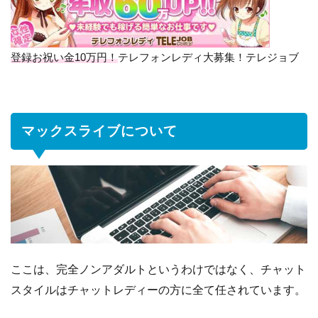
ス
ラ
イ
ブ
登録お祝い金10万円！
テレフォンレディ大募集！テレジョブ
に
つ
い
て
マックスライブについて
2
マ
ッ
ク
ス
ラ
イ
ブ
ここは、完全ノンアダルトというわけではなく、チャット
の
報
スタイルはチャットレディーの方に全て任されています。
酬