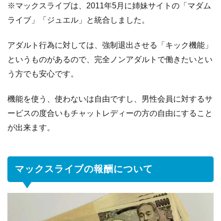
に
※マックスライブは、2011年5月に姉妹サイトの「マダム
つ
ライブ」「ジュエル」と統合しました。
い
て
アダルト行為に対しては、強制退出させる「キック機能」
2.1
各
というものがあるので、完全ノンアダルトで働きたいとい
種
う方でも安心です。
ボ
ー
機能を使う、使わないは自由ですし、男性会員に対するサ
ナ
ービスの度合いもチャットレディーの方の自由にすること
ス
も
が出来ます。
充
実
2.2
報
マックスライブの報酬について
酬
の
支
払
い