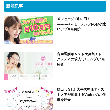
新着記事
メッセージ1通40円！
moments(モーメンツ)のお小遣
いアプリを紹介
音声通話キャスト大募集！トー
クレディの求人”ジェムプリ”を
紹介
顔出しなし!!大手代理店ディス
トノアが募集するVtuberのお仕
事を紹介