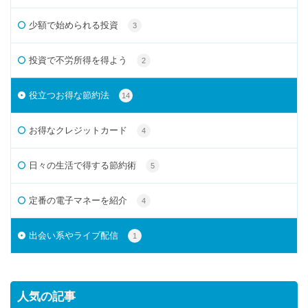
少額で始められる投資
3
投資で不労所得を得よう
2
役立つお得な節約法
14
お得なクレジットカード
4
日々の生活で得する節約術
5
定番の電子マネーを紹介
4
出会い系やライブ配信
1
人気の記事