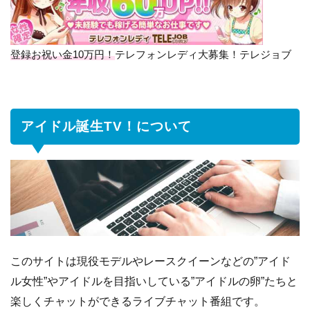
TV！
につ
いて
登録お祝い金10万円！
テレフォンレディ大募集！テレジョブ
2
アイ
ドル
誕生
TV！
アイドル誕生TV！について
の給
料は
3
「アイ
ドル誕
生
TV！」
の記事
まとめ
このサイトは現役モデルやレースクイーンなどの”アイド
ル女性”やアイドルを目指いしている”アイドルの卵”たちと
楽しくチャットができるライブチャット番組です。