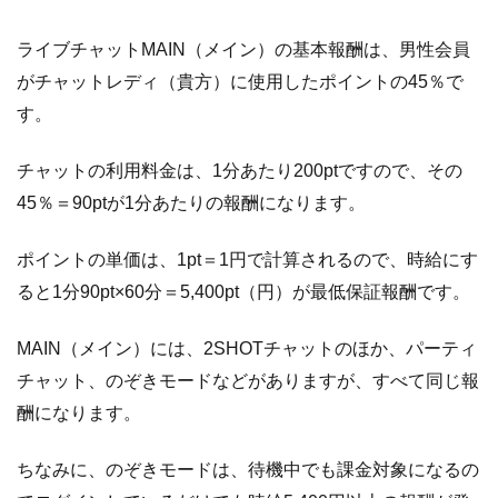
酬
の
ライブチャットMAIN（メイン）の基本報酬は、男性会員
支
払
がチャットレディ（貴方）に使用したポイントの45％で
い
す。
に
つ
チャットの利用料金は、1分あたり200ptですので、その
い
て
45％＝90ptが1分あたりの報酬になります。
ポイントの単価は、1pt＝1円で計算されるので、時給にす
ると1分90pt×60分＝5,400pt（円）が最低保証報酬です。
MAIN（メイン）には、2SHOTチャットのほか、パーティ
チャット、のぞきモードなどがありますが、すべて同じ報
酬になります。
ちなみに、のぞきモードは、待機中でも課金対象になるの