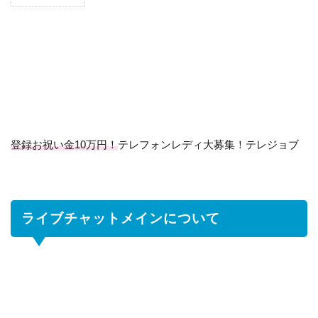
1
ラ
イ
ブ
チ
ャ
ッ
ト
メ
イ
登録お祝い金10万円！
テレフォンレディ大募集！テレジョブ
ン
に
つ
い
ライブチャットメインについて
て
1.1
ラ
イ
ブ
チ
ャ