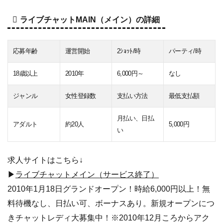
ライブチャットMAIN（メイン）の詳細
応募年齢
運営開始
2ｼｮｯﾄ/時
パーティ/時
18歳以上
2010年
6,000円～
なし
ジャンル
女性登録数
支払い方法
最低支払額
月払い、日払
アダルト
約20人
5,000円
い
求人サイトはこちら↓
▶
ライブチャットメイン（サービス終了）
2010年1月18日グランドオープン！時給6,000円以上！無
料待機なし、日払い可、ボーナスあり。新規オープンにつ
きチャットレディ大募集中！※2010年12月ころからアク