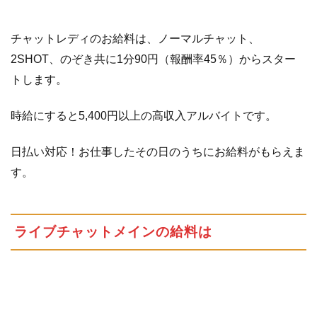
ッ
ト
チャットレディのお給料は、ノーマルチャット、
メ
2SHOT、のぞき共に1分90円（報酬率45％）からスター
イ
ン
トします。
の
給
時給にすると5,400円以上の高収入アルバイトです。
料
は
日払い対応！お仕事したその日のうちにお給料がもらえま
1.2
登録
す。
ボー
ナ
ス・
キャ
ライブチャットメインの給料は
ンペ
ーン
など
1.3
報