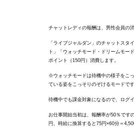
ル
ダ
ン
の
チャットレディの報酬は、男性会員の消
記
事
「ライブジャルダン」のチャットスタイ
ま
と
ト」「ウォッチモード・ドリームモード
め
ポイント（150円）消費します。
※ウォッチモードは待機中の様子をこ
ている姿をこっそりのぞけるモードで
待機中でも課金対象になるので、ログ
お仕事開始当初は、報酬率が50％ですので
円、時給に換算すると75円×60分＝4,5