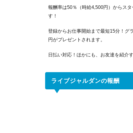
の
報酬率は50％（時給4,500円）からス
報
す！
酬
3
登録からお仕事開始まで最短15分！グラ
お
円がプレゼントされます。
仕
事
日払い対応！ほかにも、お友達を紹介すれ
ま
で
の
流
ライブジャルダンの報酬
れ
4
ラ
イ
ブ
ジ
ャ