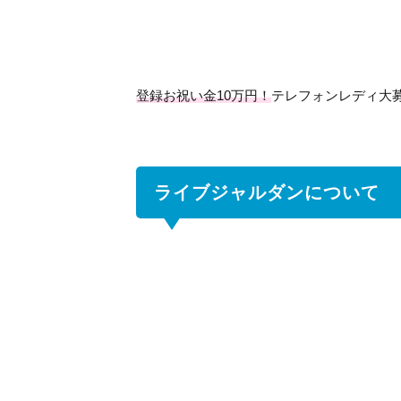
ブ
ジ
ャ
ル
ダ
登録お祝い金10万円！
テレフォンレディ大
ン
に
つ
い
て
ライブジャルダンについて
2
ラ
イ
ブ
ジ
ャ
ル
ダ
ン