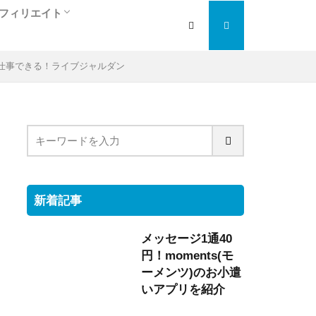
フィリエイト
人
ぎ
アフィリエイト入門編
検索エンジン最適化
大手の人気ＡＳＰを紹介
トラフィックエクスチェンジ
お仕事できる！ライブジャルダン
新着記事
メッセージ1通40
円！moments(モ
ーメンツ)のお小遣
いアプリを紹介