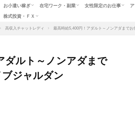
お小遣い稼ぎ
在宅ワーク・副業
女性限定のお仕事
ア
株式投資・ＦＸ
人気のポイントサイト
アンケートモニター
ゲームや懸賞で稼ぐ
クラウドソーシング
在宅WEBライター
女性に人気のモニター
副業に最適なアルバイト
趣味を生かせる在宅ワーク
高収入チャットレディ
テレフォンレディの求
メールレディで稼ぐ
お小遣いアプリで副業
出会いついでにお金稼
風俗関連の高額バイト
高収入チャットレディ
最高時給5,400円！アダルト～ノンアダまで
格安ネット証券会社
ネット売買の特徴は
株式投資実践編
ＦＸ投資超入門
円！アダルト～ノンアダまで
イブジャルダン