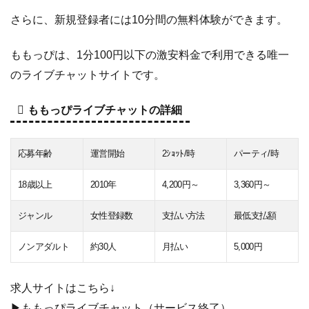
さらに、新規登録者には10分間の無料体験ができます。
ももっぴは、1分100円以下の激安料金で利用できる唯一
のライブチャットサイトです。
ももっぴライブチャットの詳細
応募年齢
運営開始
2ｼｮｯﾄ/時
パーティ/時
18歳以上
2010年
4,200円～
3,360円～
ジャンル
女性登録数
支払い方法
最低支払額
ノンアダルト
約30人
月払い
5,000円
求人サイトはこちら↓
▶
ももっぴライブチャット
（サービス終了）