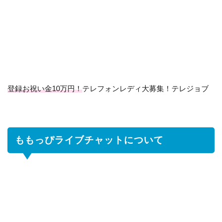
も
っ
ぴ
ラ
イ
ブ
チ
ャ
登録お祝い金10万円！
テレフォンレディ大募集！テレジョブ
ッ
ト
に
つ
ももっぴライブチャットについて
い
て
2
報
酬
に
つ