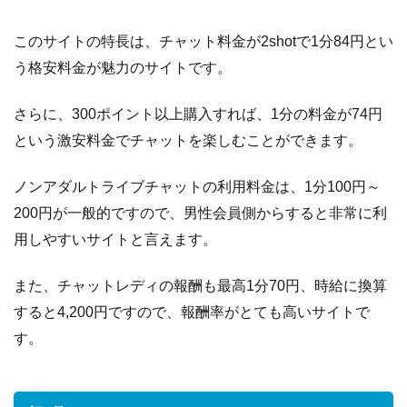
い
て
このサイトの特長は、チャット料金が2shotで1分84円とい
3
応
う格安料金が魅力のサイトです。
募
条
さらに、300ポイント以上購入すれば、1分の料金が74円
件
という激安料金でチャットを楽しむことができます。
と
お
ノンアダルトライブチャットの利用料金は、1分100円～
仕
200円が一般的ですので、男性会員側からすると非常に利
事
開
用しやすいサイトと言えます。
始
ま
また、チャットレディの報酬も最高1分70円、時給に換算
で
すると4,200円ですので、報酬率がとても高いサイトで
流
す。
れ
4
も