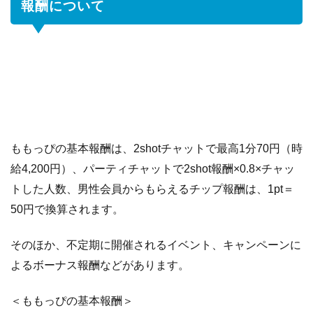
も
報酬について
っ
ぴ
の
記
事
ま
と
め
ももっぴの基本報酬は、2shotチャットで最高1分70円（時
給4,200円）、パーティチャットで2shot報酬×0.8×チャッ
トした人数、男性会員からもらえるチップ報酬は、1pt＝
50円で換算されます。
そのほか、不定期に開催されるイベント、キャンペーンに
よるボーナス報酬などがあります。
＜ももっぴの基本報酬＞