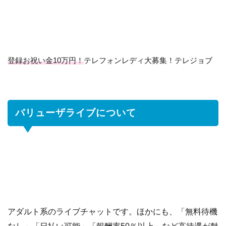
ザ
ラ
イ
ブ
に
登録お祝い金10万円！
テレフォンレディ大募集！テレジョブ
つ
い
て
バリューザライブについて
1.1
バ
リ
ュ
ー
ザ
ラ
イ
ブ
の
アダルト系のライブチャットです。ほかにも、「無料待機
給
料