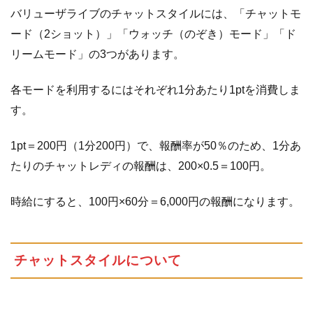
ンペ
バリューザライブのチャットスタイルには、「チャットモ
ーン
など
ード（2ショット）」「ウォッチ（のぞき）モード」「ド
リームモード」の3つがあります。
1.4
報
酬
各モードを利用するにはそれぞれ1分あたり1ptを消費しま
の
支
す。
払
い
1pt＝200円（1分200円）で、報酬率が50％のため、1分あ
に
たりのチャットレディの報酬は、200×0.5＝100円。
つ
い
て
時給にすると、100円×60分＝6,000円の報酬になります。
チャットスタイルについて