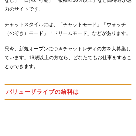
なし」「日払い可能」「報酬率50％以上」など高待遇が魅
は
力のサイトです。
1.2
チ
チャットスタイルには、「チャットモード」「ウォッチ
ャ
ッ
（のぞき）モード」「ドリームモード」などがあります。
ト
ス
只今、新規オープンにつきチャットレディの方を大募集し
タ
ています。18歳以上の方なら、どなたでもお仕事をするこ
イ
ル
とができます。
に
つ
い
バリューザライブの給料は
て
1.3
登録
ボー
ナ
ス・
キャ