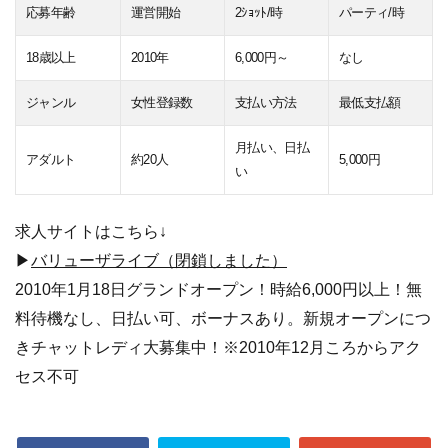
応募年齢
運営開始
2ｼｮｯﾄ/時
パーティ/時
18歳以上
2010年
6,000円～
なし
ジャンル
女性登録数
支払い方法
最低支払額
月払い、日払
アダルト
約20人
5,000円
い
求人サイトはこちら↓
▶
バリューザライブ（閉鎖しました）
2010年1月18日グランドオープン！時給6,000円以上！無
料待機なし、日払い可、ボーナスあり。新規オープンにつ
きチャットレディ大募集中！※2010年12月ころからアク
セス不可