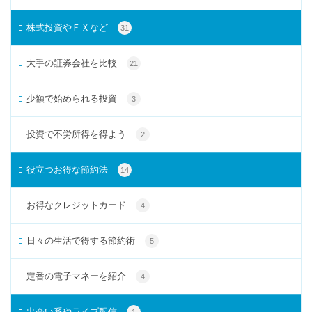
株式投資やＦＸなど
31
大手の証券会社を比較
21
少額で始められる投資
3
投資で不労所得を得よう
2
役立つお得な節約法
14
お得なクレジットカード
4
日々の生活で得する節約術
5
定番の電子マネーを紹介
4
出会い系やライブ配信