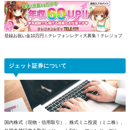
ェ
ッ
ト
証
券
に
登録お祝い金10万円！
テレフォンレディ大募集！テレジョブ
つ
い
て
ジェット証券について
1.1
特
徴
の
あ
る
フ
ァ
ン
ド
国内株式（現物・信用取引）、株式ミニ投資（ミニ株）、
1.2
株価情報