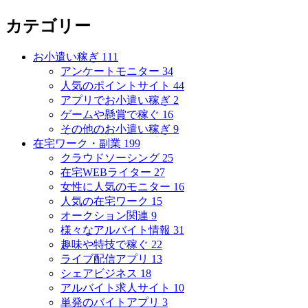
カテゴリー
お小遣い稼ぎ
111
アンケートモニター
34
人気のポイントサイト
44
アプリでお小遣い稼ぎ
2
ゲームや懸賞で稼ぐ
16
その他のお小遣い稼ぎ
9
在宅ワーク・副業
199
クラウドソーシング
25
在宅WEBライター
27
女性に人気のモニター
16
人気の在宅ワーク
15
オークション関連
9
様々なアルバイト情報
31
趣味や特技で稼ぐ
22
ライブ配信アプリ
13
シェアビジネス
18
アルバイト求人サイト
10
単発のバイトアプリ
3