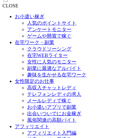
CLOSE
お小遣い稼ぎ
人気のポイントサイト
アンケートモニター
ゲームや懸賞で稼ぐ
在宅ワーク・副業
クラウドソーシング
在宅WEBライター
女性に人気のモニター
副業に最適なアルバイト
趣味を生かせる在宅ワーク
女性限定のお仕事
高収入チャットレディ
テレフォンレディの求人
メールレディで稼ぐ
お小遣いアプリで副業
出会いついでにお金稼ぎ
風俗関連の高額バイト
アフィリエイト
アフィリエイト入門編