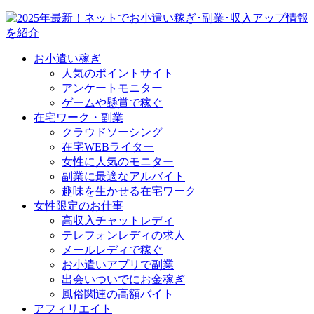
お小遣い稼ぎ
人気のポイントサイト
アンケートモニター
ゲームや懸賞で稼ぐ
在宅ワーク・副業
クラウドソーシング
在宅WEBライター
女性に人気のモニター
副業に最適なアルバイト
趣味を生かせる在宅ワーク
女性限定のお仕事
高収入チャットレディ
テレフォンレディの求人
メールレディで稼ぐ
お小遣いアプリで副業
出会いついでにお金稼ぎ
風俗関連の高額バイト
アフィリエイト