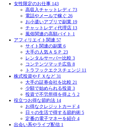
女性限定のお仕事
143
高収入チャットレディ
73
電話やメールで稼ぐ
26
お小遣いアプリで副業
19
チャットレディ代理店
13
風俗関連の高額バイト
1
アフィリエイト関連
57
サイト関連の副業
6
大手の人気ＡＳＰ
23
レンタルサーバー比較
3
コンテンツマッチ広告
8
トラフックエクスチェンジ
11
株式投資やＦＸなど
31
大手の証券会社を比較
21
少額で始められる投資
3
投資で不労所得を得よう
2
役立つお得な節約法
14
お得なクレジットカード
4
日々の生活で得する節約術
5
定番の電子マネーを紹介
4
出会い系やライブ配信
1