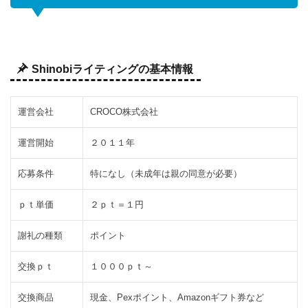
につい
て
3
ラ
Shinobiライティングの基本情報
イ
タ
ー
運営会社
CROCO株式会社
認
定
運営開始
２０１１年
制
応募条件
特になし（未成年は親の同意が必要）
度
4
「BIZSAMURAI」
ｐｔ単価
２ｐｔ＝１円
のIDを取得しよう
謝礼の種類
ポイント
4.1
「BIZSAMURAI」
で利用できるサー
交換ｐｔ
１０００ｐｔ～
ビス
交換商品
現金、Pexポイント、Amazonギフト券など
4.2
簡単な作