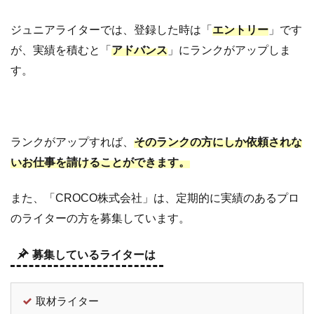
に
応
ジュニアライターでは、登録した時は「
エントリー
」です
募
す
が、実績を積むと「
アドバンス
」にランクがアップしま
る
す。
7.3
禁止
事
項、
ルー
ランクがアップすれば、
そのランクの方にしか依頼されな
ルを
いお仕事を請けることができます。
しっ
かり
また、「CROCO株式会社」は、定期的に実績のあるプロ
守ろ
う！
のライターの方を募集しています。
8
Shinobi
募集しているライターは
ライテ
ィング
の評
取材ライター
価・感