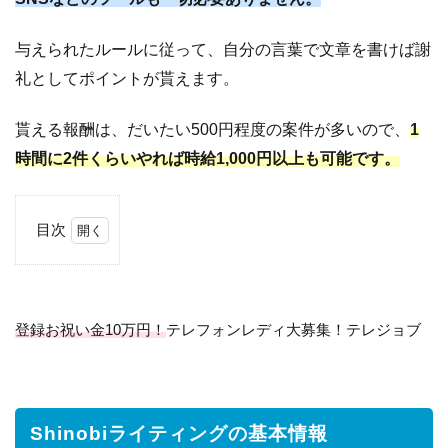
与えられたルールに従って、自分の言葉で文章を書けば謝
礼としてポイントが貰えます。
貰える報酬は、だいたい500円程度の案件が多いので、
1
時間に2件くらいやれば時給1,000円以上も可能です。
目次
1
Shinobi
ライテ
ィング
登録お祝い金10万円！
テレフォンレディ大募集！テレジョブ
の基本
情報
2
Shinobi
ライテ
Shinobiライティングの基本情報
ィング