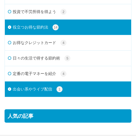
投資で不労所得を得よう
2
役立つお得な節約法
14
お得なクレジットカード
4
日々の生活で得する節約術
5
定番の電子マネーを紹介
4
出会い系やライブ配信
1
人気の記事