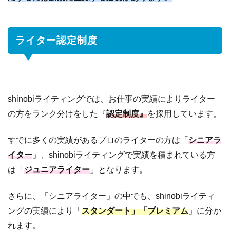
され
やす
い案
ライター認定制度
件か
ら始
めよ
う
7.2
審
shinobiライティングでは、お仕事の実績によりライター
査
の方をランク分けをした『
認定制度』
を採用しています。
基
準
すでに多くの実績があるプロのライターの方は「
シニアラ
と
関
イター
」、shinobiライティングで実績を積まれている方
係
は「
ジュニアライター
」となります。
の
な
さらに、「シニアライター」の中でも、shinobiライティ
い
案
ングの実績により「
スタンダート」「プレミアム
」に分か
件
れます。