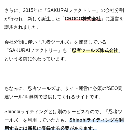
る
条
さらに、2015年に「SAKURAIファクトリー」の会社分割
件
が行われ、新しく誕生した「
CROCO株式会社
」に運営を
は
譲歩されました。
7
初
心
会社分割に伴い『忍者ツールズ』を運営している
者
「SAKURAIファクトリー」も「
忍者ツールズ株式会社
」
の
という名前に代わっています。
方
で
も
稼
ちなみに、忍者ツールズは、サイト運営に必須の”SEO関
ぐ
連ツール”を無料で提供してくれるサイトです。
に
は
Shinobiライティングとは別のサービスなので、「忍者ツ
7.1
まず
ールズ」を利用していた方も、
Shinobiライティングを利
は、
採用
用するには新規に登録する必要があります。