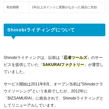
業で稼げ
有効期限
1年以上ポイントに変動がなかった場合に失効
る”Shinobi
マイクロ
タスク”
Shinobiライティングについて
5
Shinobi
ライテ
ィング
の案件
につい
Shinobiライティングは、以前は『
忍者ツールズ
』のサー
て
ビスを提供していた「
SAKURAIファクトリー
」が運営し
6
記
ていました。
事
が
サービス開始は2011年8月。オープン当初は”Shinobiクラ
承
ウドソーシング”という名前でしたが、2012年に
認
「BIZSAMURAI」に統合されて、Shinobiライティングと
さ
れ
してリニューアルしています。