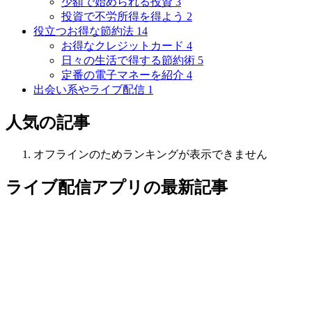
少額で始められる投資
3
投資で不労所得を得よう
2
役立つお得な節約法
14
お得なクレジットカード
4
日々の生活で得する節約術
5
定番の電子マネーを紹介
4
出会い系やライブ配信
1
人気の記事
オフラインのためランキングが表示できません
ライブ配信アプリ
の最新記事