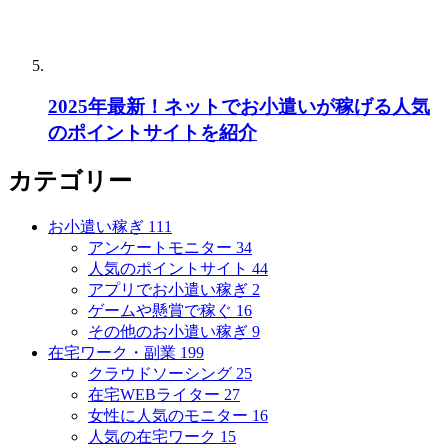
2025年最新！ネットでお小遣いが稼げる人気
のポイントサイトを紹介
カテゴリー
お小遣い稼ぎ
111
アンケートモニター
34
人気のポイントサイト
44
アプリでお小遣い稼ぎ
2
ゲームや懸賞で稼ぐ
16
その他のお小遣い稼ぎ
9
在宅ワーク・副業
199
クラウドソーシング
25
在宅WEBライター
27
女性に人気のモニター
16
人気の在宅ワーク
15