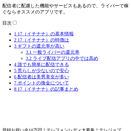
配信者に配慮した機能やサービスもあるので、ライバーで稼
ぐならオススメのアプリです。
目次
1
17（イチナナ）の基本情報
2
17（イチナナ）の特徴は
3
ギフトの還元率が高い
3.1
一般ライバーの還元率
3.2
ライブ配信アプリの中では高め
4
誰でも簡単に配信できる
5
荒らしが少ないので安心
6
配信者は美男美女が多い
7
ポイントの換金について
8
17（イチナナ）の記事まとめ
登録お祝い金10万円！
テレフォンレディ大募集！テレジョブ