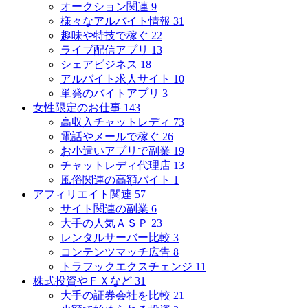
オークション関連
9
様々なアルバイト情報
31
趣味や特技で稼ぐ
22
ライブ配信アプリ
13
シェアビジネス
18
アルバイト求人サイト
10
単発のバイトアプリ
3
女性限定のお仕事
143
高収入チャットレディ
73
電話やメールで稼ぐ
26
お小遣いアプリで副業
19
チャットレディ代理店
13
風俗関連の高額バイト
1
アフィリエイト関連
57
サイト関連の副業
6
大手の人気ＡＳＰ
23
レンタルサーバー比較
3
コンテンツマッチ広告
8
トラフックエクスチェンジ
11
株式投資やＦＸなど
31
大手の証券会社を比較
21