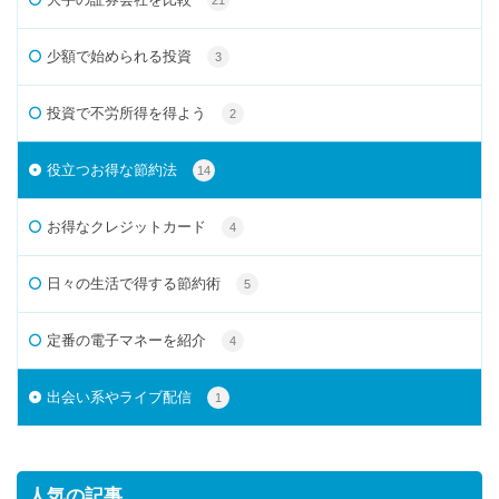
少額で始められる投資
3
投資で不労所得を得よう
2
役立つお得な節約法
14
お得なクレジットカード
4
日々の生活で得する節約術
5
定番の電子マネーを紹介
4
出会い系やライブ配信
1
人気の記事