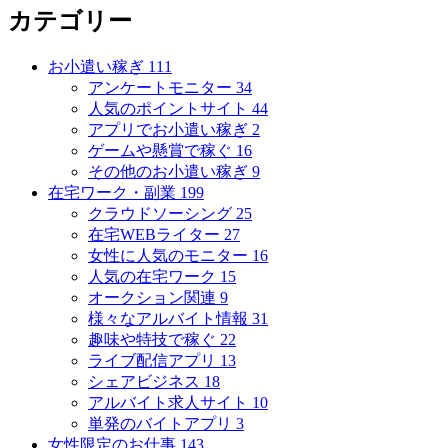
カテゴリー
お小遣い稼ぎ
111
アンケートモニター
34
人気のポイントサイト
44
アプリでお小遣い稼ぎ
2
ゲームや懸賞で稼ぐ
16
その他のお小遣い稼ぎ
9
在宅ワーク・副業
199
クラウドソーシング
25
在宅WEBライター
27
女性に人気のモニター
16
人気の在宅ワーク
15
オークション関連
9
様々なアルバイト情報
31
趣味や特技で稼ぐ
22
ライブ配信アプリ
13
シェアビジネス
18
アルバイト求人サイト
10
単発のバイトアプリ
3
女性限定のお仕事
143