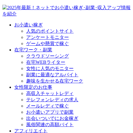
お小遣い稼ぎ
人気のポイントサイト
アンケートモニター
ゲームや懸賞で稼ぐ
在宅ワーク・副業
クラウドソーシング
在宅WEBライター
女性に人気のモニター
副業に最適なアルバイト
趣味を生かせる在宅ワーク
女性限定のお仕事
高収入チャットレディ
テレフォンレディの求人
メールレディで稼ぐ
お小遣いアプリで副業
出会いついでにお金稼ぎ
風俗関連の高額バイト
アフィリエイト