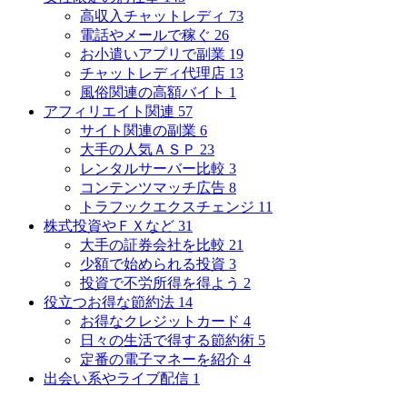
高収入チャットレディ
73
電話やメールで稼ぐ
26
お小遣いアプリで副業
19
チャットレディ代理店
13
風俗関連の高額バイト
1
アフィリエイト関連
57
サイト関連の副業
6
大手の人気ＡＳＰ
23
レンタルサーバー比較
3
コンテンツマッチ広告
8
トラフックエクスチェンジ
11
株式投資やＦＸなど
31
大手の証券会社を比較
21
少額で始められる投資
3
投資で不労所得を得よう
2
役立つお得な節約法
14
お得なクレジットカード
4
日々の生活で得する節約術
5
定番の電子マネーを紹介
4
出会い系やライブ配信
1