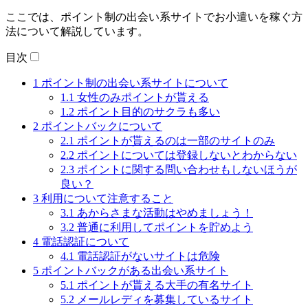
ここでは、ポイント制の出会い系サイトでお小遣いを稼ぐ方
法について解説しています。
目次
1
ポイント制の出会い系サイトについて
1.1
女性のみポイントが貰える
1.2
ポイント目的のサクラも多い
2
ポイントバックについて
2.1
ポイントが貰えるのは一部のサイトのみ
2.2
ポイントについては登録しないとわからない
2.3
ポイントに関する問い合わせもしないほうが
良い？
3
利用について注意すること
3.1
あからさまな活動はやめましょう！
3.2
普通に利用してポイントを貯めよう
4
電話認証について
4.1
電話認証がないサイトは危険
5
ポイントバックがある出会い系サイト
5.1
ポイントが貰える大手の有名サイト
5.2
メールレディを募集しているサイト