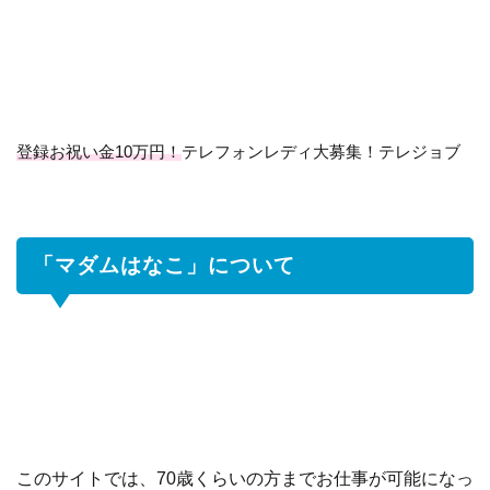
こ」
につ
いて
2
マ
ダ
登録お祝い金10万円！
テレフォンレディ大募集！テレジョブ
ム
は
な
こ
「マダムはなこ」について
の
給
料
は
3
報
酬
の
支
このサイトでは、70歳くらいの方までお仕事が可能になっ