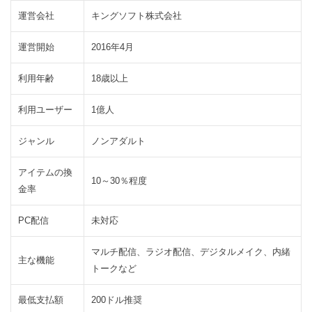
3.3
ナ
運営会社
キングソフト株式会社
イ
シ
運営開始
2016年4月
ョ
話
利用年齢
18歳以上
3.4
録
画
利用ユーザー
1億人
機
能
ジャンル
ノンアダルト
3.5
お
アイテムの換
10～30％程度
肌
金率
補
正
PC配信
未対応
機
能
マルチ配信、ラジオ配信、デジタルメイク、内緒
主な機能
4
LiveMe
トークなど
の換金
最低支払額
200ドル推奨
につい