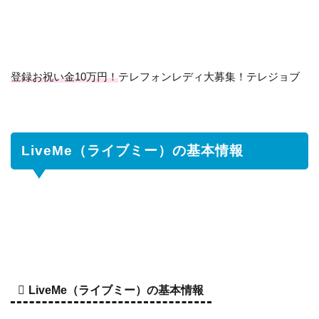
イブミー）
の特徴は
3
LiveMe
登録お祝い金10万円！
テレフォンレディ大募集！テレジョブ
の主な
機能に
ついて
3.1
マ
LiveMe（ライブミー）の基本情報
ル
チ
配
信
3.2
ラ
ジ
オ
配
LiveMe（ライブミー）の基本情報
信