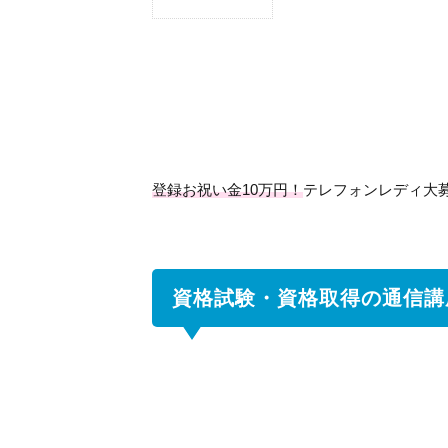
1
資格
試
験・
資格
取得
の通
信講
登録お祝い金10万円！
テレフォンレディ大
座サ
イト
一覧
1.1
資格試験・資格取得の通信講
ネッ
トシ
ョッ
プ能
力認
定機
構