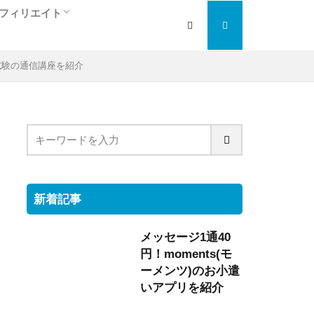
フィリエイト
人
ぎ
アフィリエイト入門編
検索エンジン最適化
大手の人気ＡＳＰを紹介
トラフィックエクスチェンジ
試験の通信講座を紹介
新着記事
メッセージ1通40
円！moments(モ
ーメンツ)のお小遣
いアプリを紹介