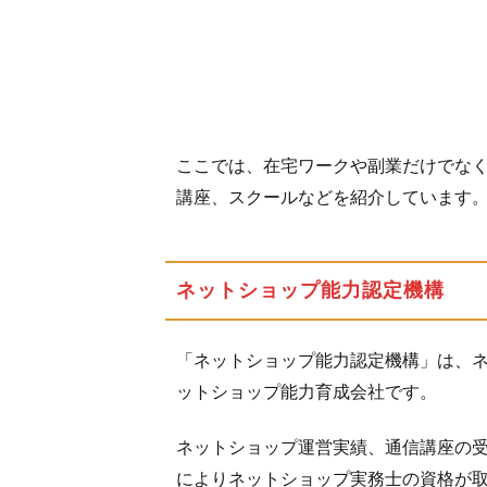
1.2
ECC
ビジ
ネス
スク
ここでは、在宅ワークや副業だけでな
ール
講座、スクールなどを紹介しています
1.3
日本
技能
教育
ネットショップ能力認定機構
開発
セン
「ネットショップ能力認定機構」は、
ター
ットショップ能力育成会社です。
1.4
ケア
ネットショップ運営実績、通信講座の
資格
によりネットショップ実務士の資格が
ナビ