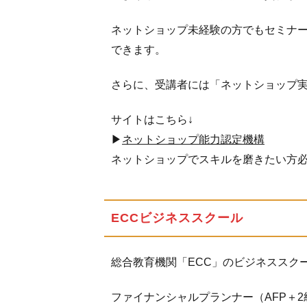
1.5
ネットショップ未経験の方でもセミナ
イー
できます。
ライ
フス
さらに、受講者には「ネットショップ
タデ
ィ
サイトはこちら↓
1.6
▶
ネットショップ能力認定機構
LicenceWorld（ラ
ネットショップでスキルを磨きたい方
イセンスワール
ド）
1.7
医
ECCビジネススクール
療事務の
資格を取
るなら
総合教育機関「ECC」のビジネススク
【T.I.C】
WEB講
ファイナンシャルプランナー（AFP＋2
座