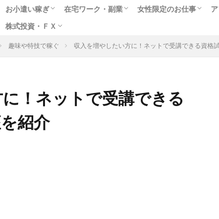
お小遣い稼ぎ
在宅ワーク・副業
女性限定のお仕事
ア
株式投資・ＦＸ
人気のポイントサイト
アンケートモニター
ゲームや懸賞で稼ぐ
クラウドソーシング
在宅WEBライター
女性に人気のモニター
副業に最適なアルバイト
趣味を生かせる在宅ワーク
高収入チャットレディ
テレフォンレディの求
メールレディで稼ぐ
お小遣いアプリで副業
出会いついでにお金稼
風俗関連の高額バイト
趣味や特技で稼ぐ
収入を増やしたい方に！ネットで受講できる資格
格安ネット証券会社
ネット売買の特徴は
株式投資実践編
ＦＸ投資超入門
方に！ネットで受講できる
座を紹介