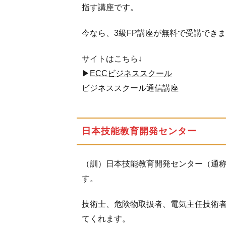
指す講座です。
1.8
パー
今なら、3級FP講座が無料で受講でき
フェ
クト
サイトはこちら↓
ネイ
ル講
▶
ECCビジネススクール
座
ビジネススクール通信講座
1.9
ライセ
ンスイ
日本技能教育開発センター
ンフォ
メーシ
ョ
（訓）日本技能教育開発センター（通称
ン.com
す。
1.10
技術士、危険物取扱者、電気主任技術
SOHO
人材市
てくれます。