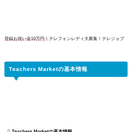
2
Teachers
Marketの
特徴につ
いて
登録お祝い金10万円！
2.1
対
テレフォンレディ大募集！テレジョブ
面
と
オ
ン
Teachers Marketの基本情報
ラ
イ
ン
を
選
べ
る
2.2
授
業
Teachers Marketの基本情報