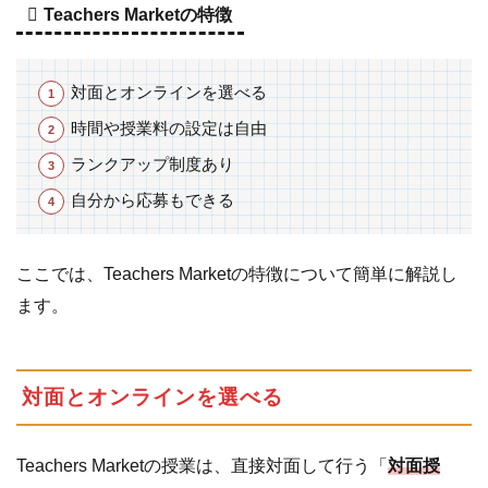
4
先
Teachers Marketの特徴
生
の
ラ
対面とオンラインを選べる
ン
時間や授業料の設定は自由
ク
に
ランクアップ制度あり
つ
自分から応募もできる
い
て
ここでは、Teachers Marketの特徴について簡単に解説し
5
登
ます。
録
か
ら
報
対面とオンラインを選べる
酬
獲
Teachers Marketの授業は、直接対面して行う「
対面授
得