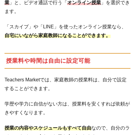
の
業
」と、ビデオ通話で行う「
オンライン授業
」を選択でき
流
ます。
れ
「スカイプ」や「LINE」を使ったオンライン授業なら、
5.1
家
庭
自宅にいながら家庭教師になることができます。
教
師
と
授業料や時間は自由に設定可能
し
て
登
Teachers Marketでは、家庭教師の授業料は、自分で設定
録
す
することができます。
る
学歴や学力に自信がない方は、授業料を安くすれば依頼が
5.2
依
きやすくなります。
頼
者
か
授業の内容やスケジュールもすべて自由
なので、自分のラ
ら