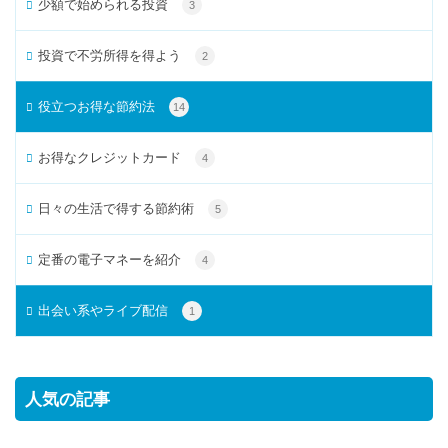
少額で始められる投資
3
投資で不労所得を得よう
2
役立つお得な節約法
14
お得なクレジットカード
4
日々の生活で得する節約術
5
定番の電子マネーを紹介
4
出会い系やライブ配信
1
人気の記事