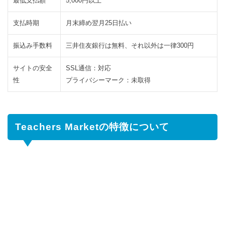
最低支払額
5,000円以上
酬
ア
支払時期
月末締め翌月25日払い
ッ
プ
振込み手数料
三井住友銀行は無料、それ以外は一律300円
2.4
自
サイトの安全
SSL通信：対応
分
性
プライバシーマーク：未取得
か
ら
応
募
Teachers Marketの特徴について
も
で
き
る
3
Teachers
Marketの
登録方法