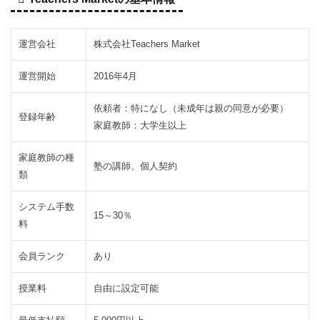
料
や
時
運営会社
株式会社Teachers Market
間
は
運営開始
2016年4月
自
由
依頼者：特になし（未成年は親の同意が必要）
登録年齢
に
家庭教師：大学生以上
設
定
家庭教師の種
可
塾の講師、個人契約
類
能
2.3
ラ
システム手数
15～30％
料
ン
ク
ア
会員ランク
あり
ッ
プ
授業料
自由に設定可能
で
報