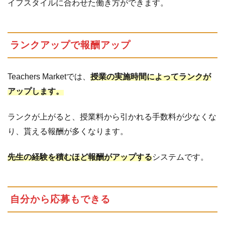
イフスタイルに合わせた働き方ができます。
面
談
依
頼
ランクアップで報酬アップ
が
く
る
Teachers Marketでは、
授業の実施時間によってランクが
アップします。
5.3
面
談
す
ランクが上がると、授業料から引かれる手数料が少なくな
る
り、貰える報酬が多くなります。
5.4
授
先生の経験を積むほど報酬がアップする
システムです。
業
開
始
5.5
報
自分から応募もできる
酬
の