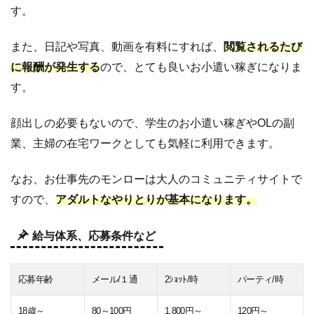
す。
また、日記や写真、動画を有料にすれば、
閲覧されるたび
に報酬が発生する
ので、とても良いお小遣い稼ぎになりま
す。
顔出しの必要もないので、学生のお小遣い稼ぎやOLの副
業、主婦の在宅ワークとしても気軽に利用できます。
なお、お仕事先のモンローは大人のコミュニティサイトで
すので、
アダルトなやりとりが基本になります。
給与体系、応募条件など
応募年齢
メール/１通
2ｼｮｯﾄ/時
パーティ/時
18歳～
80～100円
1,800円～
120円～