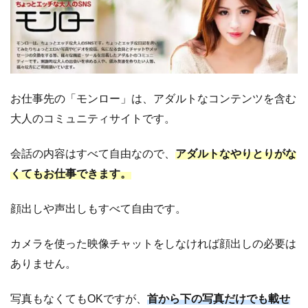
ら
お
仕
事
開
始
ま
お仕事先の「モンロー」は、アダルトなコンテンツを含む
で
大人のコミュニティサイトです。
5
報
酬
会話の内容はすべて自由なので、
アダルトなやりとりがな
の
くてもお仕事できます。
支
払
顔出しや声出しもすべて自由です。
い
に
カメラを使った映像チャットをしなければ顔出しの必要は
つ
ありません。
い
て
写真もなくてもOKですが、
首から下の写真だけでも載せ