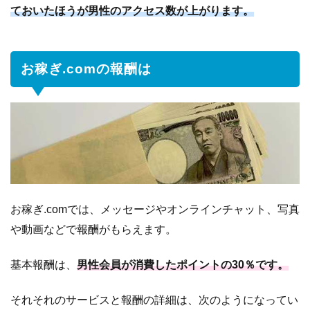
6
円安
ておいたほうが男性のアクセス数が上がります。
の時
がチ
ャン
お稼ぎ.comの報酬は
ス！
7
”お稼
ぎ.com”の
記事まと
め
お稼ぎ.comでは、メッセージやオンラインチャット、写真
や動画などで報酬がもらえます。
基本報酬は、
男性会員が消費したポイントの30％です。
それそれのサービスと報酬の詳細は、次のようになってい