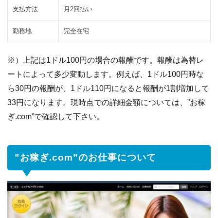
ン
支払方法
月2回払い
ト
勤務地
完全在宅
3.6
そ
の
他
※）上記は1ドル100円の場合の報酬です。報酬は為替レ
の
ートによって多少変動します。例えば、1ドル100円時な
報
ら30円の報酬が、1ドル110円になると報酬が1割増加して
酬
33円になります。現時点での詳細金額については、”お稼
4
お稼
ぎ.com”で確認して下さい。
ぎ.com
でお仕
事する
”お稼ぎ.com”のお仕事について
には
4.1
仮
登
録
か