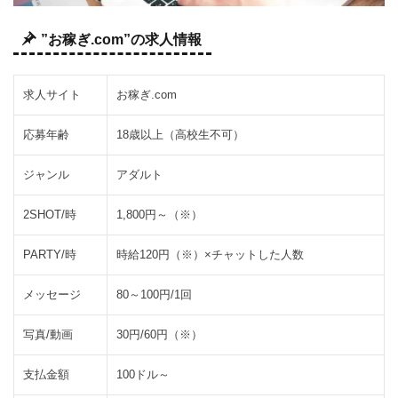
ジ
3.2
チ
”お稼ぎ.com”の求人情報
ャ
ッ
ト
求人サイト
お稼ぎ.com
3.3
日
応募年齢
18歳以上（高校生不可）
記
ジャンル
アダルト
3.4
写
真・
2SHOT/時
1,800円～（※）
動画
3.5
投
PARTY/時
時給120円（※）×チャットした人数
稿
メッセージ
80～100円/1回
に
対
す
写真/動画
30円/60円（※）
る
コ
支払金額
100ドル～
メ