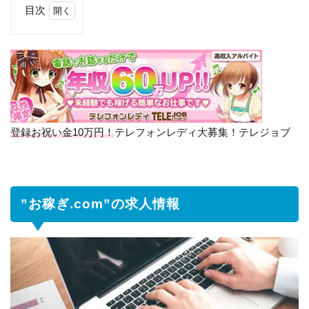
目次
1
”お稼
ぎ.com”の
求人情報
2
”お稼
ぎ.com”の
お仕事に
登録お祝い金10万円！
テレフォンレディ大募集！テレジョブ
ついて
3
お稼
ぎ.com
”お稼ぎ.com”の求人情報
の報酬
は
3.1
メ
ッ
セ
ー