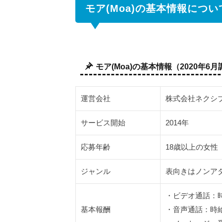
(Moa)
モア(Moa)の基本情報につい
につ
いて
簡単
に解
説
モア(Moa)の基本情報（2020年6
2.1
運営
運営会社
株式会社ネクシ
会社
は安
サービス開始
2014年
心で
き
応募年齢
18歳以上の女性
る？
2.2
ジャンル
表向きはノンアダ
モア
(Moa)
・ビデオ通話：時給
の特
基本報酬
・音声通話：時給2
徴は