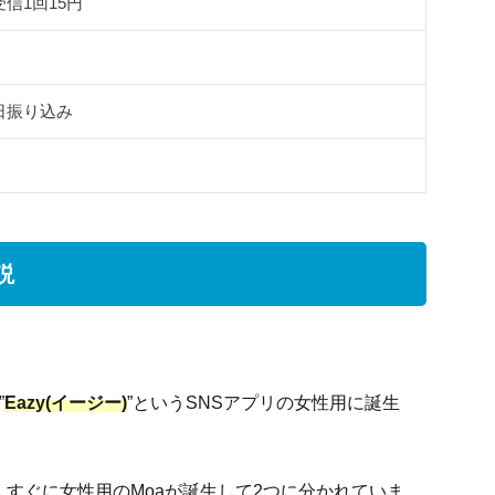
信1回15円
日振り込み
説
”
Eazy(イージー)
”というSNSアプリの女性用に誕生
、すぐに女性用のMoaが誕生して2つに分かれていま