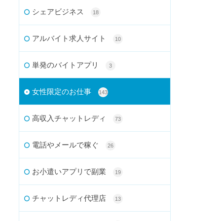
シェアビジネス
18
アルバイト求人サイト
10
単発のバイトアプリ
3
女性限定のお仕事
143
高収入チャットレディ
73
電話やメールで稼ぐ
26
お小遣いアプリで副業
19
チャットレディ代理店
13