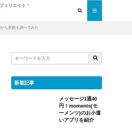
フィリエイト
人
ぎ
アフィリエイト入門編
検索エンジン最適化
大手の人気ＡＳＰを紹介
トラフィックエクスチェンジ
ミから実態を調べてみた
新着記事
メッセージ1通40
円！moments(モ
ーメンツ)のお小遣
いアプリを紹介