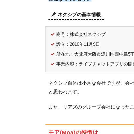
システ
ム的な
ネクシブの基本情報
問題に
関する
レビュ
商号：株式会社ネクシブ
ー
設立：2010年11月9日
3.2.3
所在地：大阪府大阪市淀川区西中島5丁目
アカウ
事業内容：ライブチャットアプリの開
ントロ
ックに
関する
ネクシブ自体は小さな会社ですが、会
レビュ
と思われます。
ー
4
また、リアズのグループ会社になった
ア
カ
ウ
モア(Moa)の特徴は
ン