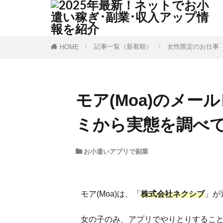
記事一覧（新着順）
女性限定のお仕事
HOME
モア(Moa)のメ
ミから実態を調べ
お小遣いアプリで副業
モア(Moa)は、「
株式会社ネクシブ
」が
女の子のみ、アプリでやりとりするこ