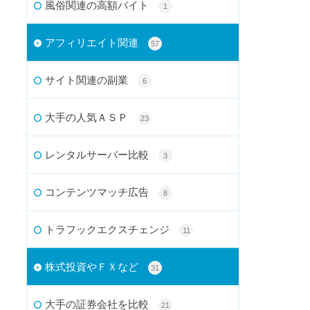
風俗関連の高額バイト
1
アフィリエイト関連
57
サイト関連の副業
6
大手の人気ＡＳＰ
23
レンタルサーバー比較
3
コンテンツマッチ広告
8
トラフックエクスチェンジ
11
株式投資やＦＸなど
31
大手の証券会社を比較
21