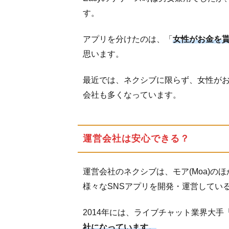
Store
の良
す。
い口
コミ
アプリを分けたのは、「
女性がお金を
思います。
3.2
悪い
最近では、ネクシブに限らず、女性が
口コ
ミで
会社も多くなっています。
多い
内容
3.2.1
運営会社は安心できる？
出会い
やアダ
ルトに
運営会社のネクシブは、モア(Moa)のほ
関する
様々なSNSアプリを開発・運営してい
レビュ
ー
2014年には、ライブチャット業界大手
3.2.2
社になっています。