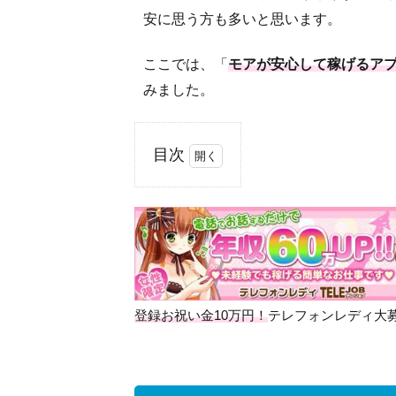
安に思う方も多いと思います。
ここでは、「
モアが安心して稼げるア
みました。
目次
1
モア
(Moa)
の基
本情
報に
つい
登録お祝い金10万円！
テレフォンレディ大
て
2
モア