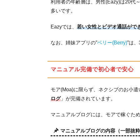
厳し
利用者の年齢層は、男性(Eazy)は20代
い可
多いです。
能性
も
Eazyでは、
若い女性とビデオ通話ができ
4.2
マニ
なお、姉妹アプリの”
ベリー(Berry)
”は
ュア
ルに
も禁
マニュアル完備で初心者で安心
止行
為が
書か
モア(Moa)に限らず、ネクシブのお小
れて
ログ
」が完備されています。
いる
4.3
マニュアルブログには、モアで稼ぐた
換金
時に
マニュアルブログの内容（一部抜
不正