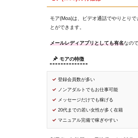
ト
の
モア(Moa)は、ビデオ通話でやりとり
ロ
ッ
とができます。
ク
に
メールレディアプリとしても有名
なの
つ
い
モアの特徴
て
考
察
登録会員数が多い
す
ノンアダルトでもお仕事可能
る
メッセージだけでも稼げる
4.1
20代までの若い女性が多く在籍
違反
行為
マニュアル完備で稼ぎやすい
の基
準が