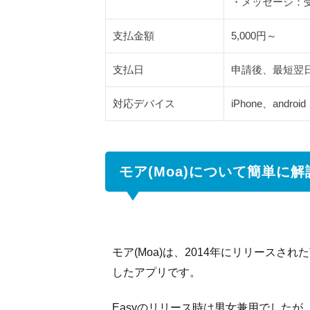
・メッセージ：受
2.3
マニ
支払金額
5,000円～
ュア
ル完
支払日
申請後、最短翌
備で
初心
対応デバイス
iPhone、android
者で
安心
3
モア(Moa)について簡単に解
モア
(Moa)
の評
価や
口コ
ミ
モア(Moa)は、2014年にリリースされた
したアプリです。
3.1
App
Easyのリリース時は男女兼用でしたが