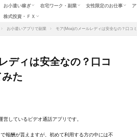
お小遣い稼ぎ
在宅ワーク・副業
女性限定のお仕事
ア
株式投資・ＦＸ
人気のポイントサイト
アンケートモニター
ゲームや懸賞で稼ぐ
クラウドソーシング
在宅WEBライター
女性に人気のモニター
副業に最適なアルバイト
趣味を生かせる在宅ワーク
高収入チャットレディ
テレフォンレディの求
メールレディで稼ぐ
お小遣いアプリで副業
出会いついでにお金稼
風俗関連の高額バイト
お小遣いアプリで副業
モア(Moa)のメールレディは安全なの？口コ
格安ネット証券会社
ネット売買の特徴は
株式投資実践編
ＦＸ投資超入門
ールレディは安全なの？口コ
てみた
運営しているビデオ通話アプリです。
とで報酬が貰えますが、初めて利用する方の中には不