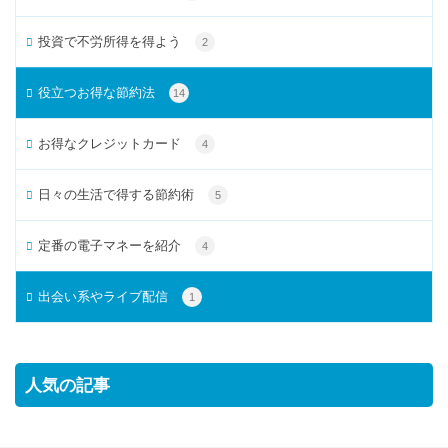
投資で不労所得を得よう
2
役立つお得な節約法
14
お得なクレジットカード
4
日々の生活で得する節約術
5
定番の電子マネーを紹介
4
出会い系やライブ配信
1
人気の記事