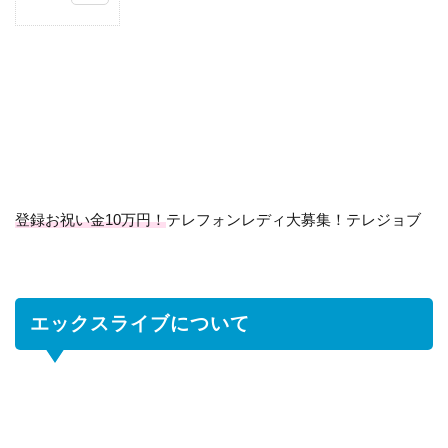
1
エ
ッ
ク
ス
ラ
イ
ブ
に
つ
登録お祝い金10万円！
テレフォンレディ大募集！テレジョブ
い
て
1.1
エ
エックスライブについて
ッ
ク
ス
ラ
イ
ブ