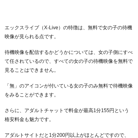
ラ
イ
ブ
エックスライブ（X-Live）の特徴は、無料で女の子の待機
の
報
映像が見られる点です。
酬
は
待機映像を配信するかどうかについては、女の子側にすべ
て任されているので、すべての女の子の待機映像を無料で
3
仮
見ることはできません。
登
録
か
「無」のアイコンが付いている女の子のみ無料で待機映像
ら
をみることができます。
お
仕
さらに、アダルトチャットで料金が最高1分155円という
事
格安料金も魅力です。
開
始
アダルトサイトだと1分200円以上がほとんどですので、
ま