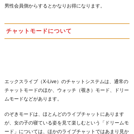
男性会員側からするとかなりお得になります。
で
4
報
酬
チャットモードについて
の
支
払
い
に
つ
い
エックスライブ（X-Live）のチャットシステムは、通常の
て
チャットモードのほか、ウォッチ（覗き）モード、ドリー
ムモードなどがあります。
のぞきモードは、ほとんどのライブチャットにあります
が、女の子の寝ている姿を見て楽しむという「ドリームモ
ード」については、ほかのライブチャットではあまり見か