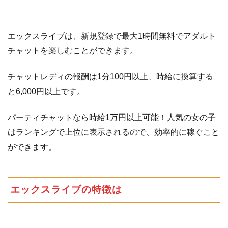
の
特
徴
エックスライブは、新規登録で最大1時間無料でアダルト
は
チャットを楽しむことができます。
1.2
チ
ャ
チャットレディの報酬は1分100円以上、時給に換算する
ッ
ト
と6,000円以上です。
モ
ー
パーティチャットなら時給1万円以上可能！人気の女の子
ド
はランキングで上位に表示されるので、効率的に稼ぐこと
に
ができます。
つ
い
て
2
エ
エックスライブの特徴は
ッ
ク
ス