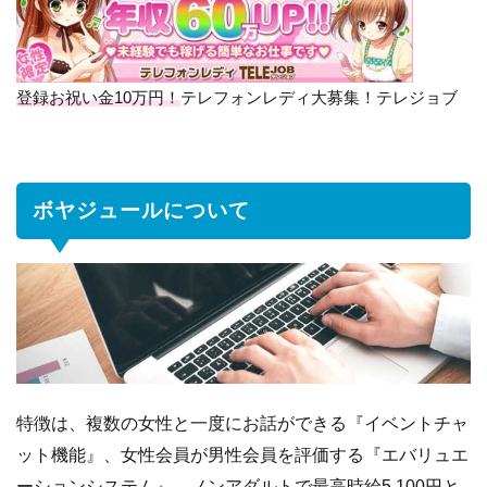
ュ
ー
ル
に
登録お祝い金10万円！
テレフォンレディ大募集！テレジョブ
つ
い
て
ボヤジュールについて
2
ボ
ヤ
ジ
ュ
ー
ル
の
報
特徴は、複数の女性と一度にお話ができる『イベントチャ
酬
ット機能』、女性会員が男性会員を評価する『エバリュエ
3
お
ーションシステム』、ノンアダルトで最高時給5,100円と