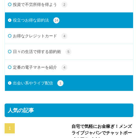
投資で不労所得を得よう
2
役立つお得な節約法
14
お得なクレジットカード
4
日々の生活で得する節約術
5
定番の電子マネーを紹介
4
出会い系やライブ配信
1
人気の記事
自宅で気軽にお金稼ぎ！メンズ
ライブジャパンでチャットボー