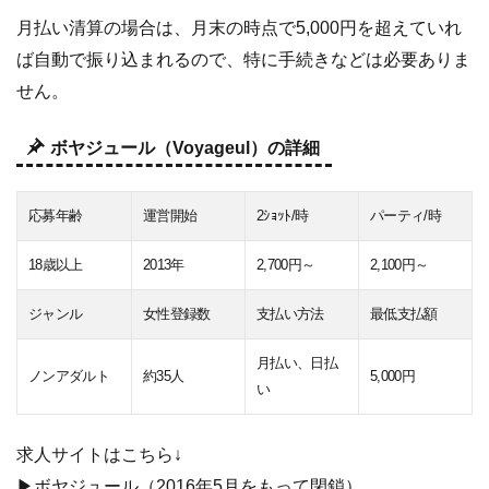
月払い清算の場合は、月末の時点で5,000円を超えていれ
ば自動で振り込まれるので、特に手続きなどは必要ありま
せん。
ボヤジュール（Voyageul）の詳細
応募年齢
運営開始
2ｼｮｯﾄ/時
パーティ/時
18歳以上
2013年
2,700円～
2,100円～
ジャンル
女性登録数
支払い方法
最低支払額
月払い、日払
ノンアダルト
約35人
5,000円
い
求人サイトはこちら↓
▶
ボヤジュール
（2016年5月をもって閉鎖）