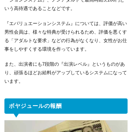
仕
いう高待遇であることなどです。
事
開
『エバリュエーションシステム』については、評価が高い
始
ま
男性会員は、様々な特典が受けられるため、評価を悪くす
で
る「アダルトな要求」などの行為がなくなり、女性がお仕
の
事をしやすくする環境を作っています。
流
れ
また、出演者にも7段階の『出演レベル』というものがあ
4
報
り、頑張るほどお給料がアップしているシステムになって
酬
います。
の
支
払
ボヤジュールの報酬
い
に
つ
い