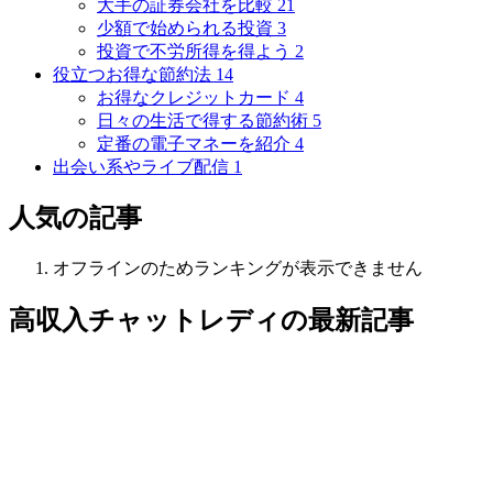
大手の証券会社を比較
21
少額で始められる投資
3
投資で不労所得を得よう
2
役立つお得な節約法
14
お得なクレジットカード
4
日々の生活で得する節約術
5
定番の電子マネーを紹介
4
出会い系やライブ配信
1
人気の記事
オフラインのためランキングが表示できません
高収入チャットレディ
の最新記事