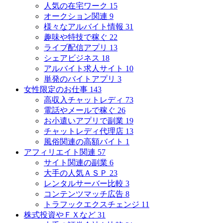
人気の在宅ワーク
15
オークション関連
9
様々なアルバイト情報
31
趣味や特技で稼ぐ
22
ライブ配信アプリ
13
シェアビジネス
18
アルバイト求人サイト
10
単発のバイトアプリ
3
女性限定のお仕事
143
高収入チャットレディ
73
電話やメールで稼ぐ
26
お小遣いアプリで副業
19
チャットレディ代理店
13
風俗関連の高額バイト
1
アフィリエイト関連
57
サイト関連の副業
6
大手の人気ＡＳＰ
23
レンタルサーバー比較
3
コンテンツマッチ広告
8
トラフックエクスチェンジ
11
株式投資やＦＸなど
31