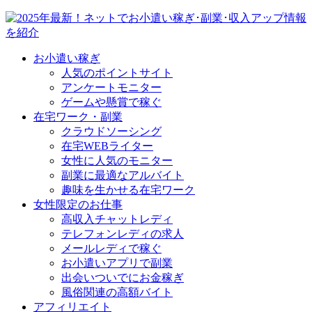
お小遣い稼ぎ
人気のポイントサイト
アンケートモニター
ゲームや懸賞で稼ぐ
在宅ワーク・副業
クラウドソーシング
在宅WEBライター
女性に人気のモニター
副業に最適なアルバイト
趣味を生かせる在宅ワーク
女性限定のお仕事
高収入チャットレディ
テレフォンレディの求人
メールレディで稼ぐ
お小遣いアプリで副業
出会いついでにお金稼ぎ
風俗関連の高額バイト
アフィリエイト