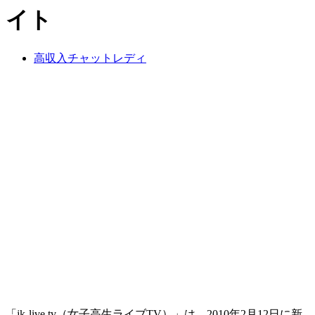
イト
高収入チャットレディ
「jk-live.tv（女子高生ライブTV）」は、2010年2月12日に新