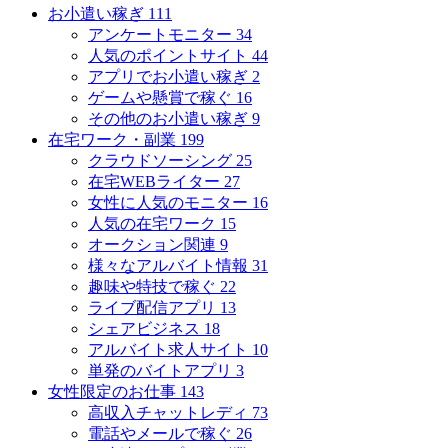
お小遣い稼ぎ
111
アンケートモニター
34
人気のポイントサイト
44
アプリでお小遣い稼ぎ
2
ゲームや懸賞で稼ぐ
16
その他のお小遣い稼ぎ
9
在宅ワーク・副業
199
クラウドソーシング
25
在宅WEBライター
27
女性に人気のモニター
16
人気の在宅ワーク
15
オークション関連
9
様々なアルバイト情報
31
趣味や特技で稼ぐ
22
ライブ配信アプリ
13
シェアビジネス
18
アルバイト求人サイト
10
単発のバイトアプリ
3
女性限定のお仕事
143
高収入チャットレディ
73
電話やメールで稼ぐ
26