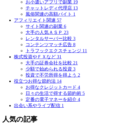
お小遣いアプリで副業
19
チャットレディ代理店
13
風俗関連の高額バイト
1
アフィリエイト関連
57
サイト関連の副業
6
大手の人気ＡＳＰ
23
レンタルサーバー比較
3
コンテンツマッチ広告
8
トラフックエクスチェンジ
11
株式投資やＦＸなど
31
大手の証券会社を比較
21
少額で始められる投資
3
投資で不労所得を得よう
2
役立つお得な節約法
14
お得なクレジットカード
4
日々の生活で得する節約術
5
定番の電子マネーを紹介
4
出会い系やライブ配信
1
人気の記事