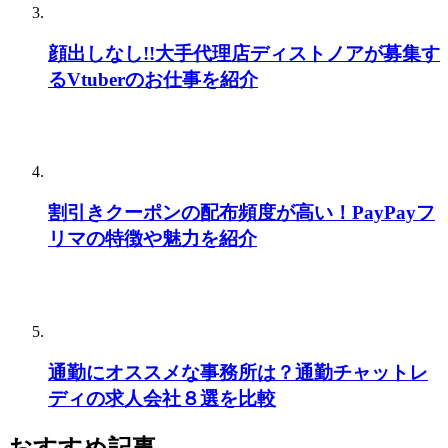
顔出しなし!!大手代理店ディストノアが募集す
るVtuberのお仕事を紹介
割引きクーポンの配布頻度が高い！PayPayフ
リマの特徴や魅力を紹介
通勤にオススメな事務所は？通勤チャットレ
ディの求人会社８選を比較
おすすめ記事