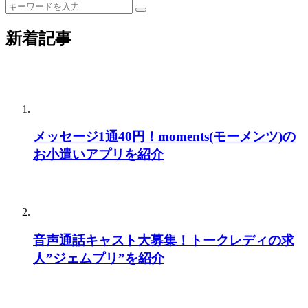
新着記事
メッセージ1通40円！moments(モーメンツ)の
お小遣いアプリを紹介
音声通話キャスト大募集！トークレディの求
人”ジェムプリ”を紹介