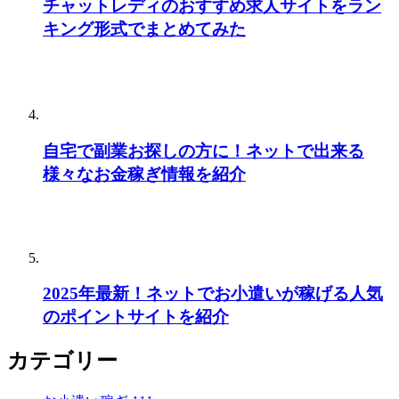
チャットレディのおすすめ求人サイトをラン
キング形式でまとめてみた
自宅で副業お探しの方に！ネットで出来る
様々なお金稼ぎ情報を紹介
2025年最新！ネットでお小遣いが稼げる人気
のポイントサイトを紹介
カテゴリー