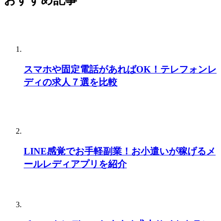
スマホや固定電話があればOK！テレフォンレ
ディの求人７選を比較
LINE感覚でお手軽副業！お小遣いが稼げるメ
ールレディアプリを紹介