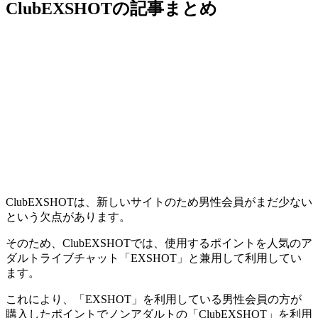
ClubEXSHOTの記事まとめ
ClubEXSHOTは、新しいサイトのため男性会員がまだ少ない
という欠点があります。
そのため、ClubEXSHOTでは、使用するポイントを人気のア
ダルトライブチャット「EXSHOT」と兼用して利用してい
ます。
これにより、「EXSHOT」を利用している男性会員の方が
購入したポイントでノンアダルトの「ClubEXSHOT」を利用