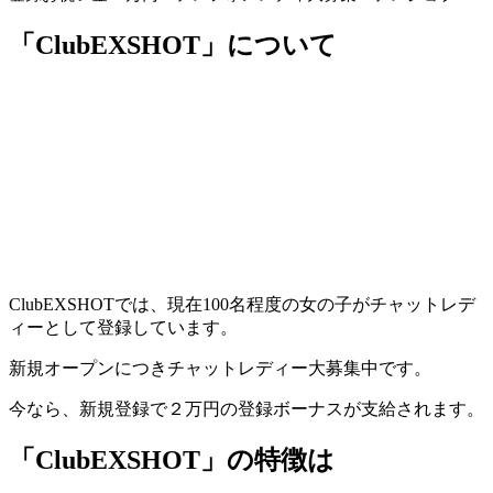
「ClubEXSHOT」について
ClubEXSHOTでは、現在100名程度の女の子がチャットレデ
ィーとして登録しています。
新規オープンにつきチャットレディー大募集中です。
今なら、新規登録で２万円の登録ボーナスが支給されます。
「ClubEXSHOT」の特徴は