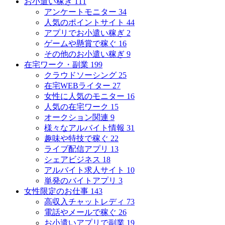
お小遣い稼ぎ
111
アンケートモニター
34
人気のポイントサイト
44
アプリでお小遣い稼ぎ
2
ゲームや懸賞で稼ぐ
16
その他のお小遣い稼ぎ
9
在宅ワーク・副業
199
クラウドソーシング
25
在宅WEBライター
27
女性に人気のモニター
16
人気の在宅ワーク
15
オークション関連
9
様々なアルバイト情報
31
趣味や特技で稼ぐ
22
ライブ配信アプリ
13
シェアビジネス
18
アルバイト求人サイト
10
単発のバイトアプリ
3
女性限定のお仕事
143
高収入チャットレディ
73
電話やメールで稼ぐ
26
お小遣いアプリで副業
19