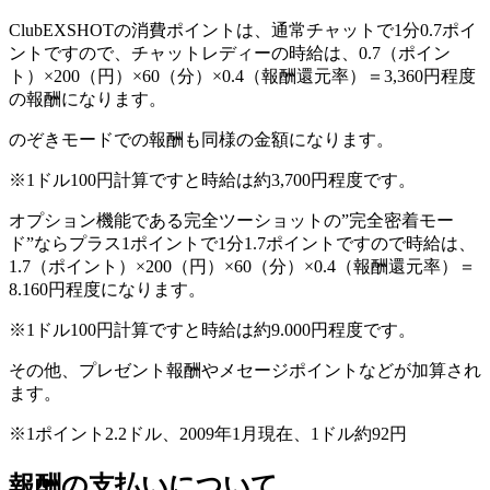
ClubEXSHOTの消費ポイントは、通常チャットで1分0.7ポイ
ントですので、チャットレディーの時給は、0.7（ポイン
ト）×200（円）×60（分）×0.4（報酬還元率）＝3,360円程度
の報酬になります。
のぞきモードでの報酬も同様の金額になります。
※1ドル100円計算ですと時給は約3,700円程度です。
オプション機能である完全ツーショットの”完全密着モー
ド”ならプラス1ポイントで1分1.7ポイントですので時給は、
1.7（ポイント）×200（円）×60（分）×0.4（報酬還元率）＝
8.160円程度になります。
※1ドル100円計算ですと時給は約9.000円程度です。
その他、プレゼント報酬やメセージポイントなどが加算され
ます。
※1ポイント2.2ドル、2009年1月現在、1ドル約92円
報酬の支払いについて