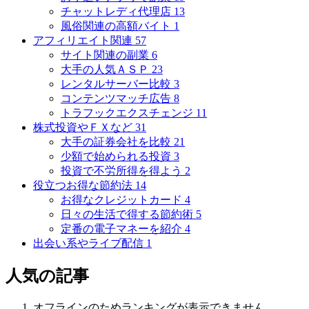
チャットレディ代理店
13
風俗関連の高額バイト
1
アフィリエイト関連
57
サイト関連の副業
6
大手の人気ＡＳＰ
23
レンタルサーバー比較
3
コンテンツマッチ広告
8
トラフックエクスチェンジ
11
株式投資やＦＸなど
31
大手の証券会社を比較
21
少額で始められる投資
3
投資で不労所得を得よう
2
役立つお得な節約法
14
お得なクレジットカード
4
日々の生活で得する節約術
5
定番の電子マネーを紹介
4
出会い系やライブ配信
1
人気の記事
オフラインのためランキングが表示できません