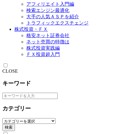
アフィリエイト入門編
検索エンジン最適化
大手の人気ＡＳＰを紹介
トラフィックエクスチェンジ
株式投資・ＦＸ
格安ネット証券会社
ネット売買の特徴は
株式投資実践編
ＦＸ投資超入門
CLOSE
キーワード
カテゴリー
検索