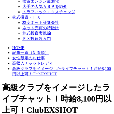
検索エンジン最適化
大手の人気ＡＳＰを紹介
トラフィックエクスチェンジ
株式投資・ＦＸ
格安ネット証券会社
ネット売買の特徴は
株式投資実践編
ＦＸ投資超入門
HOME
記事一覧（新着順）
女性限定のお仕事
高収入チャットレディ
高級クラブをイメージしたライブチャット！時給8,100
円以上可！ClubEXSHOT
高級クラブをイメージしたラ
イブチャット！時給8,100円以
上可！ClubEXSHOT