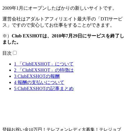
2009年1月にオープンしたばかりの新しいサイトです。
運営会社はアダルトアフィリエイト最大手の「DTIサービ
ス」ですので安心してお仕事をすることができます。
※）
Club EXSHOTは、2010年7月29日にサービスを終了し
ました。
目次
1
「ClubEXSHOT」について
2
「ClubEXSHOT」の特徴は
3
ClubEXSHOTの報酬
4
報酬の支払いについて
5
ClubEXSHOTの記事まとめ
登録お祝い金10万円！
テレフォンレディ大募集！テレジョブ