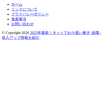
ホーム
リンクについて
プライバシーポリシー
免責事項
お問い合わせ
© Copyright 2026
2025年最新！ネットでお小遣い稼ぎ･副業･
収入アップ情報を紹介
.