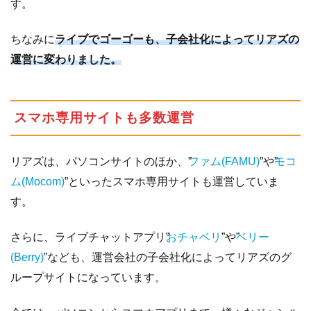
す。
ャ
ン
ちなみに
ライブでゴーゴーも、子会社化によってリアズの
ペ
ー
運営に変わりました。
ン
6
報
スマホ専用サイトも多数運営
酬
の
支
リアズは、パソコンサイトのほか、”
ファム(FAMU)
”や”
モコ
払
ム(Mocom)
”といったスマホ専用サイトも運営していま
い
す。
に
つ
い
さらに、ライブチャットアプリ”
おチャベリ
”や”
ベリー
て
(Berry)
”なども、運営会社の子会社化によってリアズのグ
ループサイトになっています。
7
チ
ャ