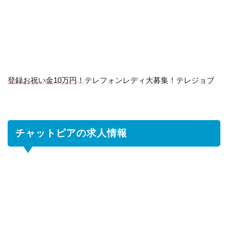
ッ
ト
ピ
ア
の
求
人
登録お祝い金10万円！
テレフォンレディ大募集！テレジョブ
情
報
2
チ
チャットピアの求人情報
ャ
ッ
ト
ピ
ア
に
つ
い