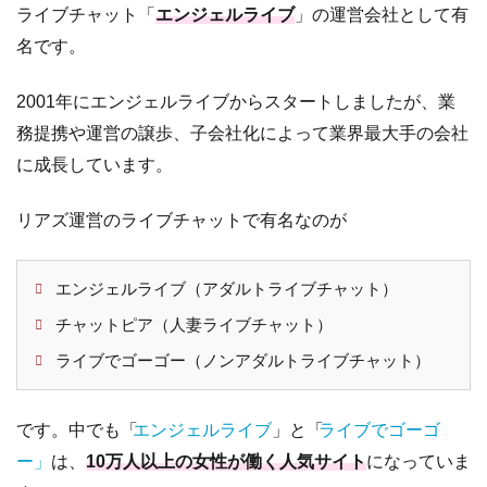
ライブチャット「
エンジェルライブ
」の運営会社として有
ペ
ー
名です。
ン
2001年にエンジェルライブからスタートしましたが、業
5.2
カ
メ
務提携や運営の譲歩、子会社化によって業界最大手の会社
ラ
に成長しています。
キ
ャ
リアズ運営のライブチャットで有名なのが
ッ
シ
ュ
エンジェルライブ（アダルトライブチャット）
バ
ッ
チャットピア（人妻ライブチャット）
ク
ライブでゴーゴー（ノンアダルトライブチャット）
5.3
そ
の
です。中でも「
エンジェルライブ
」と「
ライブでゴーゴ
他
の
ー」
は、
10万人以上の女性が働く人気サイト
になっていま
キ