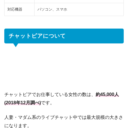
イ
対応機器
パソコン、スマホ
ト
も
多
数
チャットピアについて
運
営
3.2
グ
ル
ー
プ
サ
イ
ト
チャットピアでお仕事している女性の数は、
約45,000人
か
(2018年12月調べ)
です。
ら
の
集
人妻・マダム系のライブチャット中では最大規模の大きさ
客
になります。