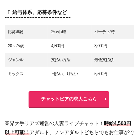
給与体系、応募条件など
応募年齢
2ｼｮｯﾄ/時
パーティ/時
20～75歳
4,500円
3,000円
ジャンル
支払い方法
最低支払額
ミックス
日払い、月払い
5,500円
チャットピアの求人こちら
業界大手リアズ運営の人妻ライブチャット！
時給4,500円
以上可能！
アダルト、ノンアダルトどちらでもお仕事がで