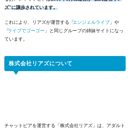
て
ズ”に譲歩されています。
5
ボー
これにより、リアズが運営する「
エンジェルライブ
」や
ナ
ス、
「
ライブでゴーゴー
」と同じグループの姉妹サイトになっ
キャ
ています。
ンペ
ーン
につ
株式会社リアズについて
いて
5.1
新
規
登
録
応
援
キ
ャ
チャットピアを運営する「株式会社リアズ」は、アダルト
ン