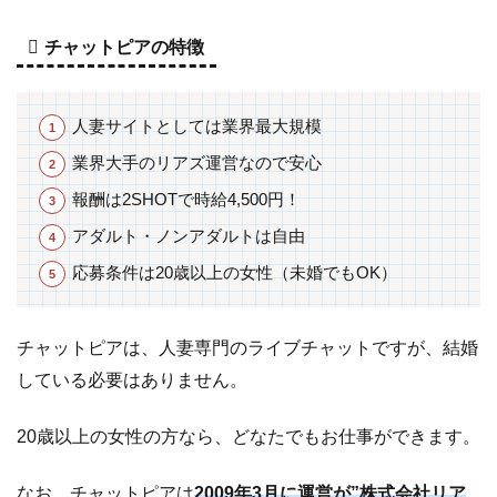
も
期
チャットピアの特徴
待
で
き
る
人妻サイトとしては業界最大規模
業界大手のリアズ運営なので安心
4
チ
ャ
報酬は2SHOTで時給4,500円！
ッ
アダルト・ノンアダルトは自由
ト
応募条件は20歳以上の女性（未婚でもOK）
レ
デ
ィ
チャットピアは、人妻専門のライブチャットですが、結婚
の
している必要はありません。
報
酬
に
20歳以上の女性の方なら、どなたでもお仕事ができます。
つ
い
なお、チャットピアは
2009年3月に運営が”株式会社リア