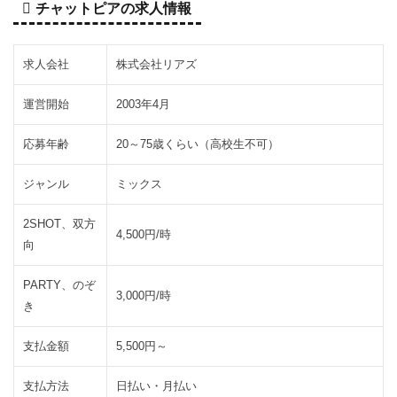
チャットピアの求人情報
て
3
株
求人会社
株式会社リアズ
式
会
運営開始
2003年4月
社
リ
応募年齢
20～75歳くらい（高校生不可）
ア
ズ
ジャンル
ミックス
に
つ
2SHOT、双方
4,500円/時
い
向
て
PARTY、のぞ
3.1
ス
3,000円/時
き
マ
ホ
支払金額
5,500円～
専
用
支払方法
日払い・月払い
サ