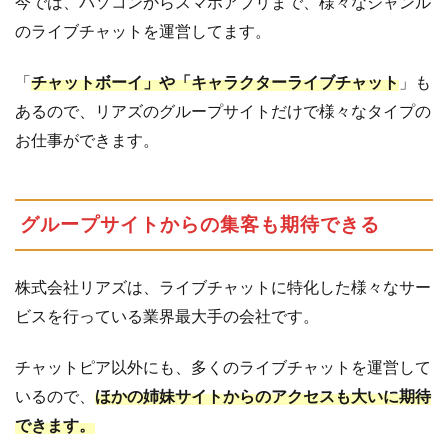
今では、パソコンからスマホアプリまで、様々なジャンル
ッ
ト
のライブチャットを運営してます。
ピ
ア
「
チャットボーイ」や「キャラクターライブチャット
」も
の
あるので、リアズのグループサイトだけで様々なタイプの
記
お仕事ができます。
事
ま
と
め
グループサイトからの集客も期待できる
株式会社リアズは、ライブチャットに特化した様々なサー
ビスを行っている業界最大手の会社です。
チャットピア以外にも、多くのライブチャットを運営して
いるので、
ほかの姉妹サイトからのアクセスも大いに期待
できます。