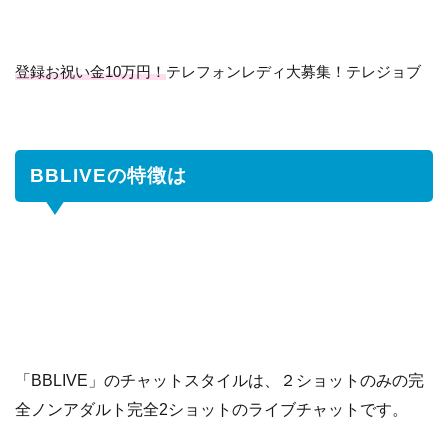
名
チ
ャ
登録お祝い金10万円！
ッ
テレフォンレディ大募集！テレジョブ
ト
シ
ス
テ
BBLIVEの特徴は
ム
と
は
1.2
報
酬
の
支
払
い
「BBLIVE」のチャットスタイルは、２ショットのみの完
は
全ノンアダルト完全2ショットのライブチャットです。
2
BBLIVE