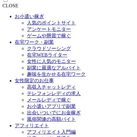
CLOSE
お小遣い稼ぎ
人気のポイントサイト
アンケートモニター
ゲームや懸賞で稼ぐ
在宅ワーク・副業
クラウドソーシング
在宅WEBライター
女性に人気のモニター
副業に最適なアルバイト
趣味を生かせる在宅ワーク
女性限定のお仕事
高収入チャットレディ
テレフォンレディの求人
メールレディで稼ぐ
お小遣いアプリで副業
出会いついでにお金稼ぎ
風俗関連の高額バイト
アフィリエイト
アフィリエイト入門編