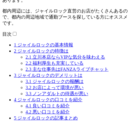
あります。
都内周辺には、ジャイルロック直営のお店がたくさんあるの
で、都内の周辺地域で通勤ブースを探している方にオススメ
です。
目次
1
ジャイルロックの基本情報
2
ジャイルロックの特徴は
2.1
立川本店ならVIPな気分を味わえる
2.2
福利厚生も充実している
2.3
主な仕事先はFANZAライブチャット
3
ジャイルロックのデメリットは
3.1
ジャイルロックの報酬は
3.2
お店によって環境が悪い
3.3
ノンアダルトの待遇が悪い
4
ジャイルロックの口コミを紹介
4.1
良い口コミを紹介
4.2
悪い口コミを紹介
5
ジャイルロックの記事まとめ