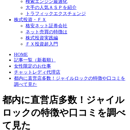
検索エンジン最適化
大手の人気ＡＳＰを紹介
トラフィックエクスチェンジ
株式投資・ＦＸ
格安ネット証券会社
ネット売買の特徴は
株式投資実践編
ＦＸ投資超入門
HOME
記事一覧（新着順）
女性限定のお仕事
チャットレディ代理店
都内に直営店多数！ジャイルロックの特徴や口コミを
調べて見た
都内に直営店多数！ジャイル
ロックの特徴や口コミを調べ
て見た