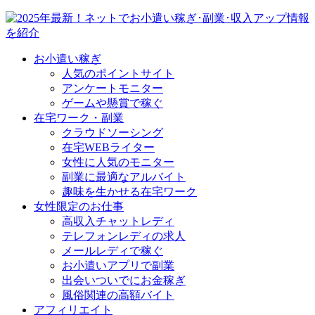
お小遣い稼ぎ
人気のポイントサイト
アンケートモニター
ゲームや懸賞で稼ぐ
在宅ワーク・副業
クラウドソーシング
在宅WEBライター
女性に人気のモニター
副業に最適なアルバイト
趣味を生かせる在宅ワーク
女性限定のお仕事
高収入チャットレディ
テレフォンレディの求人
メールレディで稼ぐ
お小遣いアプリで副業
出会いついでにお金稼ぎ
風俗関連の高額バイト
アフィリエイト