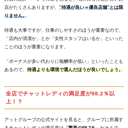
ミ
店がたくさんありますが、
”待遇が良い＝優良店舗”とは限
りません。
5.1
良
い
口
待遇も大事ですが、仕事のしやすさのほうが重要なので、
コ
「店内が清潔か」とか「女性スタッフはいるか」といった
ミ
ことのほうが重要になります。
5.2
悪
い
「ボーナスが多い代わりに報酬率が低い」といったことも
口
あるので、
待遇よりも環境で選んだほうが良いでしょう。
コ
ミ
5.3
ア
全店でチャットレディの満足度が98.2％以
ッ
上！？
ト
グ
ル
アットグループの公式サイトを見ると、グループに所属す
ー
プ
るチャットレディの満足度は『
驚異の98.2％
』だそうで