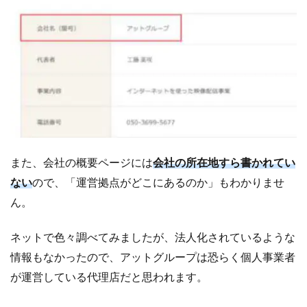
の
成
果
報
酬
3.2
支
払
い
は
全
また、会社の概要ページには
会社の所在地すら書かれてい
店
ない
ので、「運営拠点がどこにあるのか」もわかりませ
完
全
ん。
日
払
ネットで色々調べてみましたが、法人化されているような
い
情報もなかったので、アットグループは恐らく個人事業者
4
チ
が運営している代理店だと思われます。
ャ
ッ