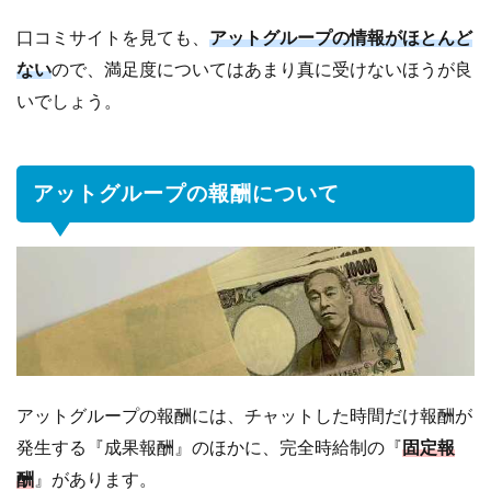
とい
う脅
口コミサイトを見ても、
アットグループの情報がほとんど
しが
ない
ので、満足度についてはあまり真に受けないほうが良
来る
いでしょう。
6
ア
ッ
ト
アットグループの報酬について
グ
ル
ー
プ
の
記
事
ま
と
アットグループの報酬には、チャットした時間だけ報酬が
め
発生する『成果報酬』のほかに、完全時給制の『
固定報
酬
』があります。