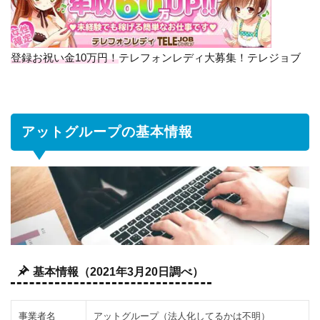
グ
ル
ー
プ
登録お祝い金10万円！
テレフォンレディ大募集！テレジョブ
の
基
本
情
アットグループの基本情報
報
2
ア
ッ
ト
グ
ル
ー
基本情報（2021年3月20日調べ）
プ
に
つ
事業者名
アットグループ（法人化してるかは不明）