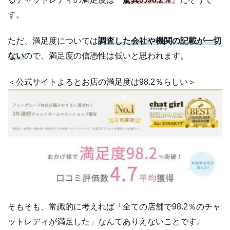
は
す。
口
コ
ただ、満足度については
調査した会社や機関の記載が一切
ミ
自
ない
ので、満足度の信憑性は低いと思われます。
体
が
＜公式サイトよるとお店の満足度は98.2％らしい＞
少
な
い
5.4
悪い
口コ
ミは
「削
除し
ない
と訴
そもそも、常識的に考えれば「全ての店舗で98.2％のチャ
え
ットレディが満足した」なんてありえないことです。
る」