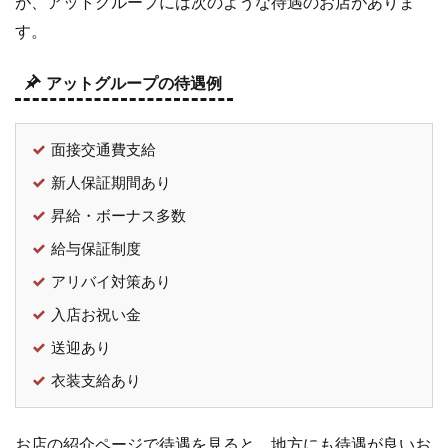
が、アットグループには次のような待遇のお店がありま
店
す。
舗
は
良
アットグループの待遇例
く
な
い
面接交通費支給
の
新人保証期間あり
か
昇給・ボーナス多数
5
ア
給与保証制度
ッ
ト
アリバイ対策あり
グ
入店お祝い金
ル
ー
送迎あり
プ
衣装支給あり
の
口
コ
お店の紹介ページで待遇を見ると、地方にも待遇が良いお