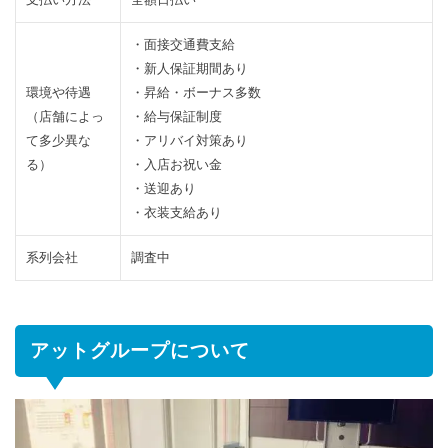
プ
の
・面接交通費支給
待
・新人保証期間あり
遇
環境や待遇
・昇給・ボーナス多数
は
（店舗によっ
・給与保証制度
2.3
全店で
て多少異な
・アリバイ対策あり
チャッ
る）
・入店お祝い金
トレデ
・送迎あり
ィの満
・衣装支給あり
足度が
98.2％
系列会社
調査中
以
上！？
3
ア
アットグループについて
ッ
ト
グ
ル