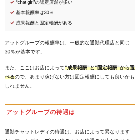
“chat girl”の認定店舗が多い
グ
ル
基本報酬率は30％
ー
成果報酬と固定報酬がある
プ
ば
か
アットグループの報酬率は、一般的な通勤代理店と同じ
り
30％が基本です。
4.2
”chat
girl”と
また、ここはお店によって
”成果報酬”と”固定報酬”から選
いう
サイ
べる
ので、あまり稼げない方は固定報酬にしても良いかも
トの
しれません。
信頼
性は
4.3
では
アットグループの待遇は
chat
girl
認
通勤チャットレディの待遇は、お店によって異なります
定