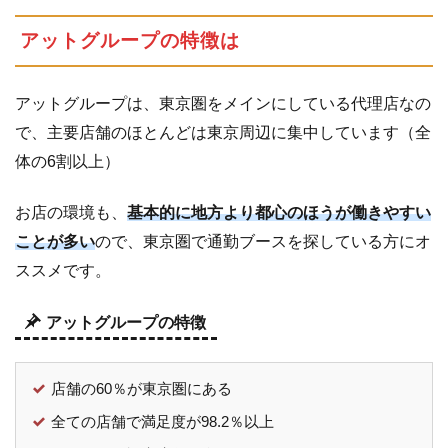
ト
アットグループの特徴は
ガ
ー
ル
アットグループは、東京圏をメインにしている代理店なの
認
で、主要店舗のほとんどは東京周辺に集中しています（全
定
体の6割以上）
店
舗
お店の環境も、
基本的に地方より都心のほうが働きやすい
と
は
ことが多い
ので、東京圏で通勤ブースを探している方にオ
ススメです。
4.1
認
証
アットグループの特徴
店
舗
は
店舗の60％が東京圏にある
ア
ッ
全ての店舗で満足度が98.2％以上
ト