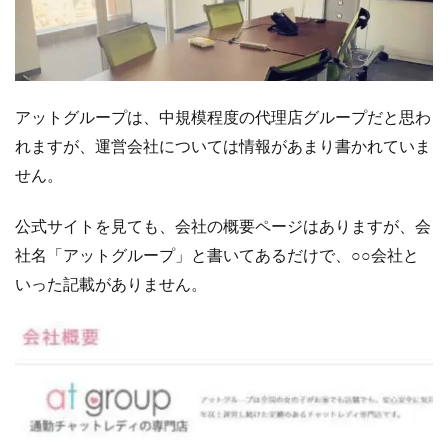
ー
プ
の
報
酬
アットグループは、中規模程度の代理店グループだと思わ
に
れますが、運営会社については情報があまり書かれていま
つ
せん。
い
て
公式サイトを見ても、会社の概要ページはありますが、会
3.1
チ
社名「アットグループ」と書いてあるだけで、○○会社と
ャ
いった記載がありません。
ッ
ト
ス
タ
イ
ル
ご
と