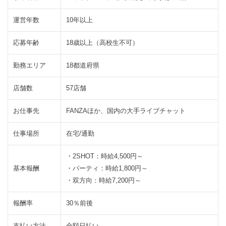
い
て
運営年数
10年以上
2.1
ア
応募年齢
18歳以上（高校生不可）
ッ
ト
勤務エリア
18都道府県
グ
ル
店舗数
57店舗
ー
プ
お仕事先
FANZAほか、国内の大手ライブチャット
の
特
仕事場所
在宅/通勤
徴
は
・2SHOT：時給4,500円～
2.2
ア
基本報酬
・パーティ：時給1,800円～
ッ
・双方向：時給7,200円～
ト
グ
報酬率
30％前後
ル
ー
支払い方法
全額日払い