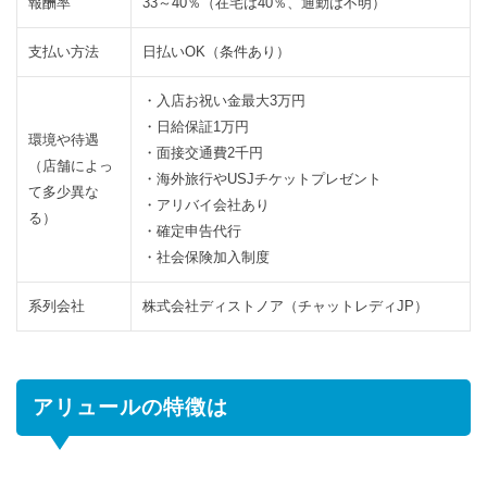
報酬率
33～40％（在宅は40％、通勤は不明）
い金
最大
支払い方法
日払いOK（条件あり）
3万
円！
・入店お祝い金最大3万円
・日給保証1万円
2.4
アリ
環境や待遇
・面接交通費2千円
ュー
（店舗によっ
・海外旅行やUSJチケットプレゼント
ルは
て多少異な
・アリバイ会社あり
ノン
る）
・確定申告代行
アダ
ルト
・社会保険加入制度
でも
OK？
系列会社
株式会社ディストノア（チャットレディJP）
3
ア
リ
ュ
アリュールの特徴は
ー
ル
に