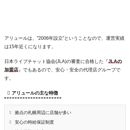
つ
い
て
3.1
所
属
アリュールは、”2006年設立”ということなので、運営実績
グ
は15年近くになります。
ル
ー
日本ライブチャット協会(JLA)の審査に合格した『
JLAの
プ
は
加盟店
』でもあるので、安心・安全の代理店グループで
デ
す。
ィ
ス
アリュールの主な特徴
ト
ノ
ア
拠点の札幌周辺に店舗が多い
3.2
ア
安心の時給保証制度
リ