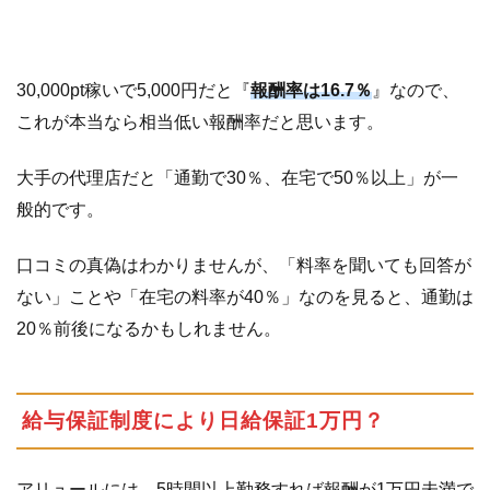
ー
ル
の
30,000pt稼いで5,000円だと『
報酬率は16.7％
』なので、
記
これが本当なら相当低い報酬率だと思います。
事
ま
と
大手の代理店だと「通勤で30％、在宅で50％以上」が一
め
般的です。
口コミの真偽はわかりませんが、「料率を聞いても回答が
ない」ことや「在宅の料率が40％」なのを見ると、通勤は
20％前後になるかもしれません。
給与保証制度により日給保証1万円？
アリュールには、5時間以上勤務すれば報酬が1万円未満で