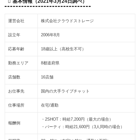
基本情報（2021年3月24日調べ）
リ
ュ
ー
運営会社
株式会社クラウドストレージ
ル
の
設立年
2006年8月
報
酬
応募年齢
18歳以上（高校生不可）
は
勤務エリア
8都道府県
2.2
給与
保証
店舗数
16店舗
制度
によ
お仕事先
国内の大手ライブチャット
り日
給保
仕事場所
在宅/通勤
証1
万
・2SHOT：時給7,200円（最大の場合）
円？
報酬例
・パーティ：時給21,600円（3人同時の場合）
2.3
入店
お祝