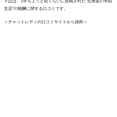
下記は、1年ちょっと前くらいに投稿された”北海道の琴似
良
い
支店”の報酬に関する口コミです。
口
コ
＜チャットレディの口コミサイトから抜粋＞
ミ
4.3
ア
リ
ュ
ー
ル
の
悪
い
口
コ
ミ
5
ア
リ
ュ