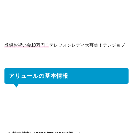
ュ
ー
ル
の
基
本
情
登録お祝い金10万円！
テレフォンレディ大募集！テレジョブ
報
2
ア
リ
アリュールの基本情報
ュ
ー
ル
の
特
徴
は
2.1
ア