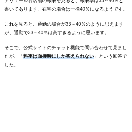
アリュール各店舗の報酬を見ると、報酬率は33～40％と
が
書いてあります。在宅の場合は一律40％になるようです。
良
い
これを見ると、通勤の場合が33～40％のように思えます
4
ア
が、通勤で33～40％は高すぎるように思います。
リ
ュ
そこで、公式サイトのチャット機能で問い合わせて見まし
ー
たが、「
料率は面接時にしか答えられない
」という回答で
ル
の
した。
口
コ
ミ
を
紹
介
4.1
情
報
サ