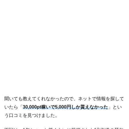
イ
ト
の
口
コ
ミ
も
信
用
で
き
な
い
4.2
ア
聞いても教えてくれなかったので、ネットで情報を探して
リ
ュ
いたら「
30,000pt稼いで5,000円しか貰えなかった
」とい
ー
う口コミを見つけました。
ル
の