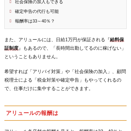
ュ
社会保険の加入もできる
ー
確定申告の代行も可能
ル
の
報酬率は33～40％？
店
舗
また、アリュールには、日給1万円が保証される『
給料保
は
直
証制度
』もあるので、「長時間出勤してるのに稼げない」
営
ということもありません。
店
が
希望すれば「アリバイ対策」や「社会保険の加入」、顧問
多
い
税理士による「税金対策や確定申告」もやってくれるの
で、仕事だけに集中することができます。
3.3
札
幌
本
店
アリュールの報酬は
は
評
判