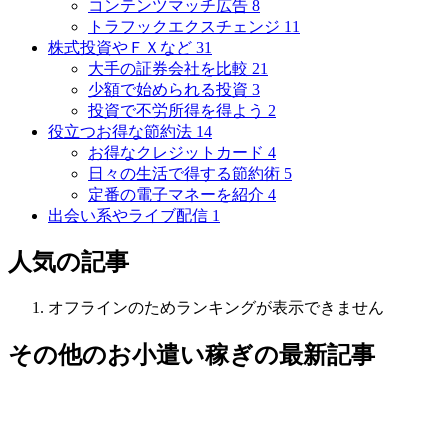
コンテンツマッチ広告
8
トラフックエクスチェンジ
11
株式投資やＦＸなど
31
大手の証券会社を比較
21
少額で始められる投資
3
投資で不労所得を得よう
2
役立つお得な節約法
14
お得なクレジットカード
4
日々の生活で得する節約術
5
定番の電子マネーを紹介
4
出会い系やライブ配信
1
人気の記事
オフラインのためランキングが表示できません
その他のお小遣い稼ぎ
の最新記事