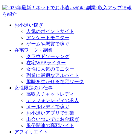
お小遣い稼ぎ
人気のポイントサイト
アンケートモニター
ゲームや懸賞で稼ぐ
在宅ワーク・副業
クラウドソーシング
在宅WEBライター
女性に人気のモニター
副業に最適なアルバイト
趣味を生かせる在宅ワーク
女性限定のお仕事
高収入チャットレディ
テレフォンレディの求人
メールレディで稼ぐ
お小遣いアプリで副業
出会いついでにお金稼ぎ
風俗関連の高額バイト
アフィリエイト