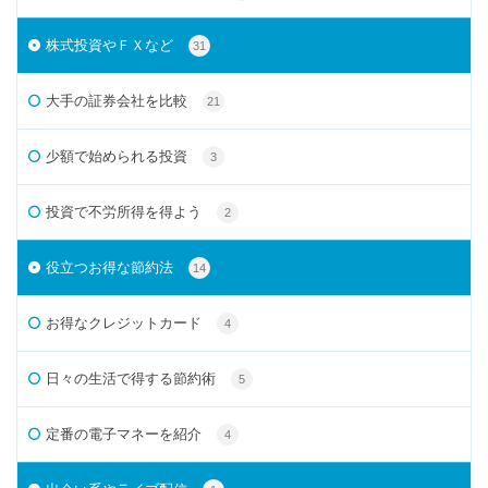
株式投資やＦＸなど
31
大手の証券会社を比較
21
少額で始められる投資
3
投資で不労所得を得よう
2
役立つお得な節約法
14
お得なクレジットカード
4
日々の生活で得する節約術
5
定番の電子マネーを紹介
4