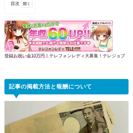
目次
1
記
事
の
掲
載
方
法
登録お祝い金10万円！
テレフォンレディ大募集！テレジョブ
と
報
酬
に
記事の掲載方法と報酬について
つ
い
て
2
報
酬
の